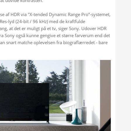
 at udvide kontrasten.
else af HDR via "X-tended Dynamic Range Pro”-systemet, 
es-lyd (24-bit / 96 kHz) med de kraftfulde 
ang, at det er muligt på et tv, siger Sony. Udover HDR 
ra Sony også kunne gengive et større farverum end det 
kan snart matche oplevelsen fra biograflærredet - bare 