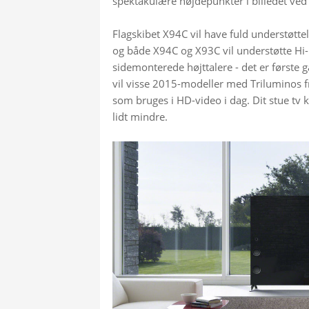
spektakulære højdepunkter i billedet ved
Flagskibet X94C vil have fuld understøtt
og både X94C og X93C vil understøtte Hi-R
sidemonterede højttalere - det er første g
vil visse 2015-modeller med Triluminos f
som bruges i HD-video i dag. Dit stue tv 
lidt mindre.