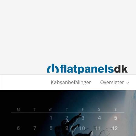
Købsanbefalinger
Oversigter