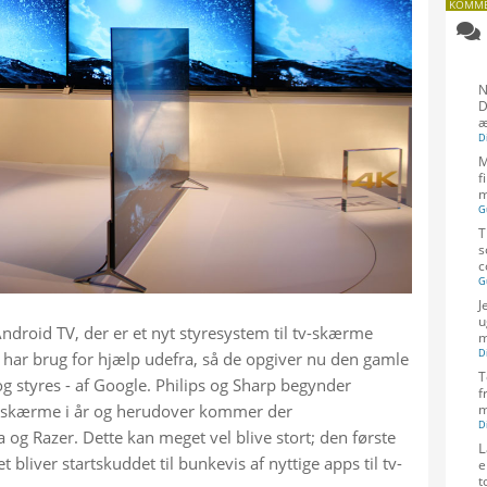
KOMME
N
D
æ
M
f
m
T
s
c
J
u
ndroid TV, der er et nyt styresystem til tv-skærme 
m
 har brug for hjælp udefra, så de opgiver nu den gamle 
T
og styres - af Google. Philips og Sharp begynder 
f
e skærme i år og herudover kommer der 
m
og Razer. Dette kan meget vel blive stort; den første 
L
t bliver startskuddet til bunkevis af nyttige apps til tv-
e
t