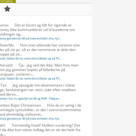
NTARER
enox
Det er bizart og lidt for sigende at
isney ikke kommunikerer ud til kunderne om
ndringer og...
Disney gendanner 4K på visse enheder vha. nyt codec - FlatpanelsDK
·
isterMo
Hvis man allerede har sorteret sine
iler på sin pc, så er det nemmeste at dele den
appe på sit...
Guide: Sådan får du nemt dine billeder op på TV'et - FlatpanelsDK
·
horvald
Tja - jeg ved det ikke. Men hvis man
om jeg gemmer kopier af billederne på
omputer, sorteret i...
Guide: Sådan får du nemt dine billeder op på TV'et - FlatpanelsDK
·
eTex
Jeg opsagde mit abonnement i sidste
ge, beslutningen var nem, især efter snakken
ed deres...
Disney+ har nu også fjernet 4K og HDR - FlatpanelsDK
·
orben Bojer Christensen
Hvis du er uenig i de
remlagte synsvinkler, er det i overensstemmelse
ed almindelig civiliseret...
Disney gendanner 4K på visse enheder vha. nyt codec - FlatpanelsDK
·
ars
Formentlig hvad? Hvilken vurdering? Det
r da ikke kun sidste indlæg det er da det hele fra
op...