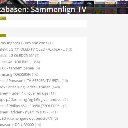
tabasen: Sammenlign TV
NCE
M