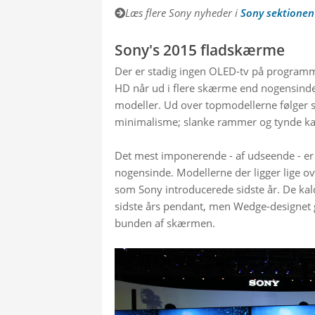
Læs flere Sony nyheder i 
Sony sektionen
Sony's 2015 fladskærme
Der er stadig ingen OLED-tv på programm
HD når ud i flere skærme end nogensinde o
modeller. Ud over topmodellerne følger
minimalisme; slanke rammer og tynde ka
Det mest imponerende - af udseende - er 
nogensinde. Modellerne der ligger lige ov
som Sony introducerede sidste år. De kal
sidste års pendant, men Wedge-designet gør
bunden af skærmen.