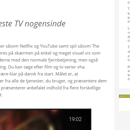
T
k
b
deste TV nogensinde
L
r
i
ter såsom Netflix og YouTube samt spil såsom The 
T
d
res på skærmen på enkel og meget visuel vis som 
e
ederne med den normale fjernbetjening, men også 
g. Du kan søge efter film og tv-serier vha. 
J
a
e klar på dansk fra start. Målet er, at 
k
er fra alle de tjenester, du bruger, og præsentere dem 
ræsenterer anbefalet indhold fra flere forskellige 
t.
ANNO