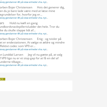
Disney gendanner 4K på visse enheder vha. nyt codec - FlatpanelsDK
·
orben Bojer Christensen
Hvis det generer dig,
an du jo bare lade være med at læse mine
egrundelser for, hvorfor jeg er...
Disney gendanner 4K på visse enheder vha. nyt codec - FlatpanelsDK
·
ars
Hold nu kæft en gang
undbordsnavlepillerisludder det hele. Tror du
kke du skulle slappe lidt af...
Disney gendanner 4K på visse enheder vha. nyt codec - FlatpanelsDK
·
orben Bojer Christensen
Enig - og tvivler på
et er endestationen. At vælge et ældre og mindre
ffektivt codec som VP9 er...
Disney gendanner 4K på visse enheder vha. nyt codec - FlatpanelsDK
·
an Lunddal Larsen
Jeg vil nu gætte på, at valg
f VP9 lige nu er et stop gap for at få en del af
underne tilbage...
Disney gendanner 4K på visse enheder vha. nyt codec - FlatpanelsDK
·
NCE