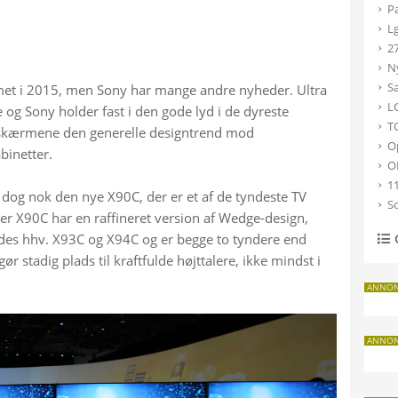
et i 2015, men Sony har mange andre nyheder. Ultra 
g Sony holder fast i den gode lyd i de dyreste 
 skærmene den generelle designtrend mod 
binetter.
dog nok den nye X90C, der er et af de tyndeste TV 
er X90C har en raffineret version af Wedge-design, 
des hhv. X93C og X94C og er begge to tyndere end 
 stadig plads til kraftfulde højttalere, ikke mindst i 
ANNO
ANNO