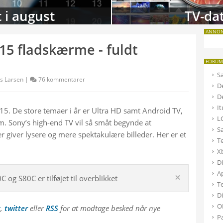
 i august
TV-da
ANNO
15 fladskærme - fuldt
FORU
s Larsen |
76
kommentarer
5. De store temaer i år er Ultra HD samt Android TV, 
m. Sony’s high-end TV vil så småt begynde at 
 giver lysere og mere spektakulære billeder. Her er et 
×
 og S80C er tilføjet til overblikket
k
, 
twitter
 eller 
RSS
 for at modtage besked når nye 