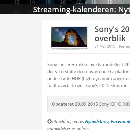
Streaming-kalenderen: Nyt
Sony's 20
overblik
31 Mar 2015 | Rasmu
Sony lancerer række nye tv-modeller i 201
der vil erstatte den nuværende tv-platfor
understøtte HDR (high dynamic range), der
fuldt overblik over Sony’s 2015-skærme.
Opdateret 30.09.2015
 Sony X91C, X80C
Tilmeld dig vores 
Nyhedsbrev
, 
Faceboo
anmeldelser er online