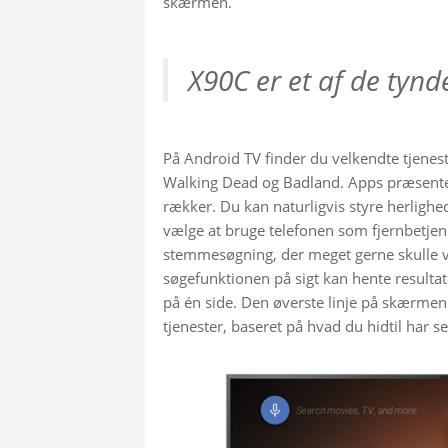
skærmen.
X90C er et af de tyn
På Android TV finder du velkendte tjenes
Walking Dead og Badland. Apps præsente
rækker. Du kan naturligvis styre herligh
vælge at bruge telefonen som fjernbetjenin
stemmesøgning, der meget gerne skulle vær
søgefunktionen på sigt kan hente resultat
på én side. Den øverste linje på skærmen p
tjenester, baseret på hvad du hidtil har se