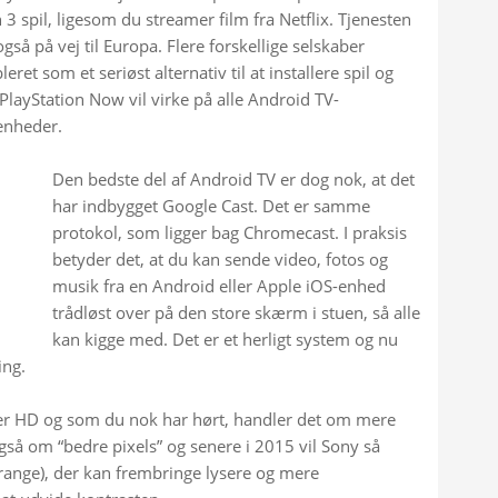
3 spil, ligesom du streamer film fra Netflix. Tjenesten 
så på vej til Europa. Flere forskellige selskaber 
eret som et seriøst alternativ til at installere spil og 
layStation Now vil virke på alle Android TV-
enheder.
Den bedste del af Android TV er dog nok, at det 
har indbygget Google Cast. Det er samme 
protokol, som ligger bag Chromecast. I praksis 
betyder det, at du kan sende video, fotos og 
musik fra en Android eller Apple iOS-enhed 
trådløst over på den store skærm i stuen, så alle 
kan kigge med. Det er et herligt system og nu 
ing.
fter HD og som du nok har hørt, handler det om mere 
så om “bedre pixels” og senere i 2015 vil Sony så 
ange), der kan frembringe lysere og mere 