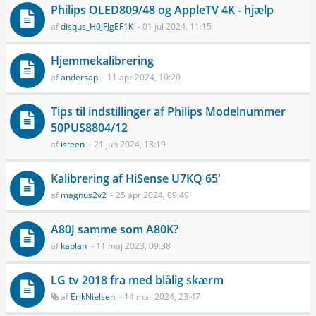
Philips OLED809/48 og AppleTV 4K - hjælp
af
disqus_H0JFJgEF1K
- 01 jul 2024, 11:15
Hjemmekalibrering
af
andersap
- 11 apr 2024, 10:20
Tips til indstillinger af Philips Modelnummer
50PUS8804/12
af
isteen
- 21 jun 2024, 18:19
Kalibrering af HiSense U7KQ 65'
af
magnus2v2
- 25 apr 2024, 09:49
A80J samme som A80K?
af
kaplan
- 11 maj 2023, 09:38
LG tv 2018 fra med blålig skærm
af
ErikNielsen
- 14 mar 2024, 23:47