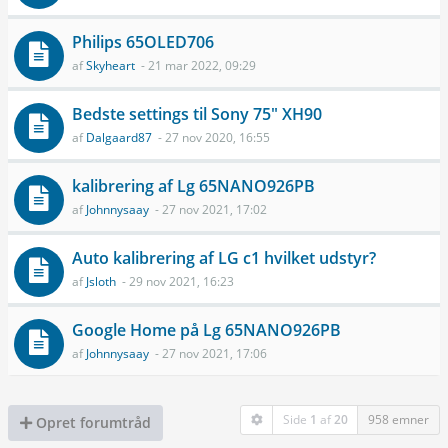
Philips 65OLED706
af
Skyheart
- 21 mar 2022, 09:29
Bedste settings til Sony 75" XH90
af
Dalgaard87
- 27 nov 2020, 16:55
kalibrering af Lg 65NANO926PB
af
Johnnysaay
- 27 nov 2021, 17:02
Auto kalibrering af LG c1 hvilket udstyr?
af
Jsloth
- 29 nov 2021, 16:23
Google Home på Lg 65NANO926PB
af
Johnnysaay
- 27 nov 2021, 17:06
Side
1
af
20
958 emner
Opret forumtråd