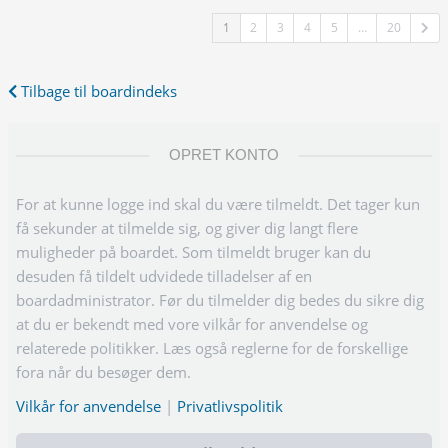
1
2
3
4
5
…
20
Tilbage til boardindeks
OPRET KONTO
For at kunne logge ind skal du være tilmeldt. Det tager kun
få sekunder at tilmelde sig, og giver dig langt flere
muligheder på boardet. Som tilmeldt bruger kan du
desuden få tildelt udvidede tilladelser af en
boardadministrator. Før du tilmelder dig bedes du sikre dig
at du er bekendt med vore vilkår for anvendelse og
relaterede politikker. Læs også reglerne for de forskellige
fora når du besøger dem.
Vilkår for anvendelse
|
Privatlivspolitik