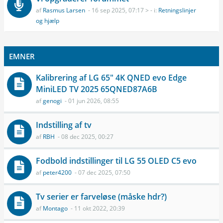
af
Rasmus Larsen
- 16 sep 2025, 07:17 > - i:
Retningslinjer
og hjælp
EMNER
Kalibrering af LG 65" 4K QNED evo Edge
MiniLED TV 2025 65QNED87A6B
af
genogi
- 01 jun 2026, 08:55
Indstilling af tv
af
RBH
- 08 dec 2025, 00:27
Fodbold indstillinger til LG 55 OLED C5 evo
af
peter4200
- 07 dec 2025, 07:50
Tv serier er farveløse (måske hdr?)
af
Montago
- 11 okt 2022, 20:39