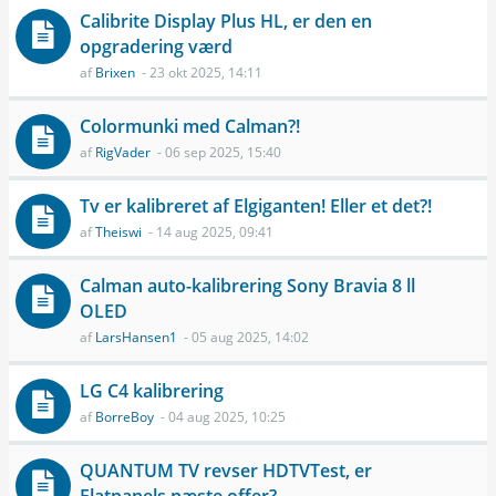
Calibrite Display Plus HL, er den en
opgradering værd
af
Brixen
- 23 okt 2025, 14:11
Colormunki med Calman?!
af
RigVader
- 06 sep 2025, 15:40
Tv er kalibreret af Elgiganten! Eller et det?!
af
Theiswi
- 14 aug 2025, 09:41
Calman auto-kalibrering Sony Bravia 8 ll
OLED
af
LarsHansen1
- 05 aug 2025, 14:02
LG C4 kalibrering
af
BorreBoy
- 04 aug 2025, 10:25
QUANTUM TV revser HDTVTest, er