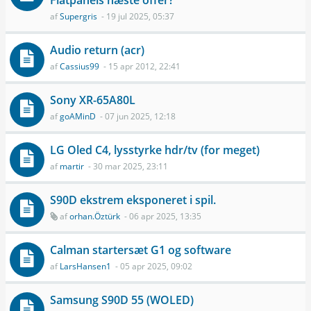
Flatpanels næste offer?
af
Supergris
- 19 jul 2025, 05:37
Audio return (acr)
af
Cassius99
- 15 apr 2012, 22:41
Sony XR-65A80L
af
goAMinD
- 07 jun 2025, 12:18
LG Oled C4, lysstyrke hdr/tv (for meget)
af
martir
- 30 mar 2025, 23:11
S90D ekstrem eksponeret i spil.
af
orhan.Öztürk
- 06 apr 2025, 13:35
Calman startersæt G1 og software
af
LarsHansen1
- 05 apr 2025, 09:02
Samsung S90D 55 (WOLED)