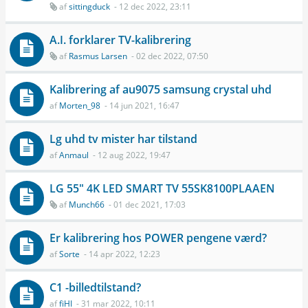
af
sittingduck
- 12 dec 2022, 23:11
A.I. forklarer TV-kalibrering
af
Rasmus Larsen
- 02 dec 2022, 07:50
Kalibrering af au9075 samsung crystal uhd
af
Morten_98
- 14 jun 2021, 16:47
Lg uhd tv mister har tilstand
af
Anmaul
- 12 aug 2022, 19:47
LG 55" 4K LED SMART TV 55SK8100PLAAEN
af
Munch66
- 01 dec 2021, 17:03
Er kalibrering hos POWER pengene værd?
af
Sorte
- 14 apr 2022, 12:23
C1 -billedtilstand?
af
fiHI
- 31 mar 2022, 10:11