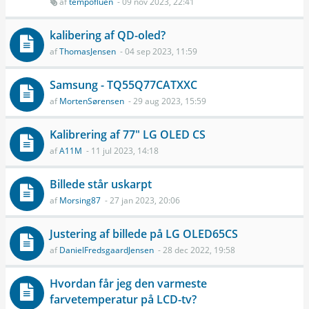
af
tempofluen
- 09 nov 2023, 22:41
kalibering af QD-oled?
af
ThomasJensen
- 04 sep 2023, 11:59
Samsung - TQ55Q77CATXXC
af
MortenSørensen
- 29 aug 2023, 15:59
Kalibrering af 77" LG OLED CS
af
A11M
- 11 jul 2023, 14:18
Billede står uskarpt
af
Morsing87
- 27 jan 2023, 20:06
Justering af billede på LG OLED65CS
af
DanielFredsgaardJensen
- 28 dec 2022, 19:58
Hvordan får jeg den varmeste
farvetemperatur på LCD-tv?