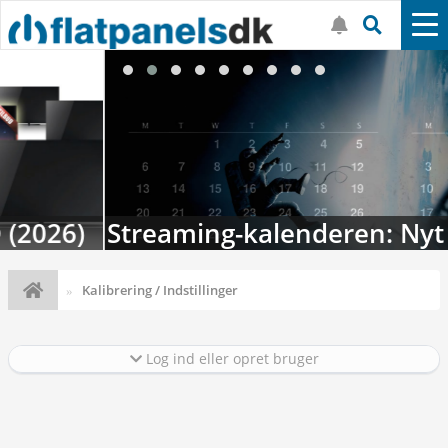
Streaming-kalenderen: Nyt i august
Kalibrering / Indstillinger
Log ind eller opret bruger