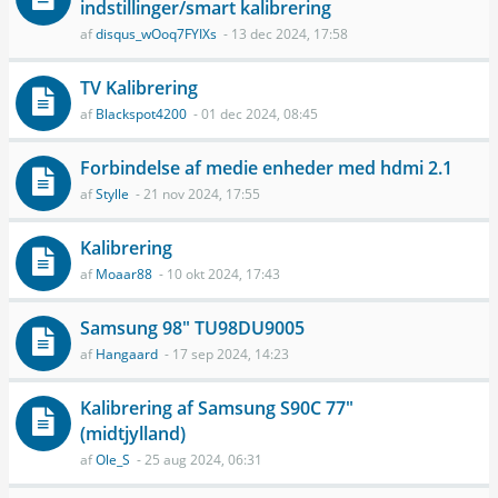
indstillinger/smart kalibrering
af
disqus_wOoq7FYIXs
- 13 dec 2024, 17:58
TV Kalibrering
af
Blackspot4200
- 01 dec 2024, 08:45
Forbindelse af medie enheder med hdmi 2.1
af
Stylle
- 21 nov 2024, 17:55
Kalibrering
af
Moaar88
- 10 okt 2024, 17:43
Samsung 98" TU98DU9005
af
Hangaard
- 17 sep 2024, 14:23
Kalibrering af Samsung S90C 77"
(midtjylland)
af
Ole_S
- 25 aug 2024, 06:31