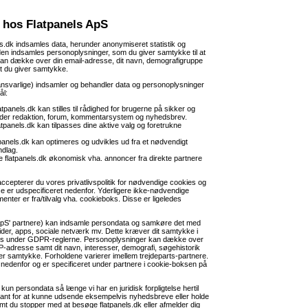
k hos Flatpanels ApS
s.dk indsamles data, herunder anonymiseret statistik og
en indsamles personoplysninger, som du giver samtykke til at
kan dække over din email-adresse, dit navn, demografigruppe
t du giver samtykke.
nsvarlige) indsamler og behandler data og personoplysninger
ål:
tpanels.dk kan stilles til rådighed for brugerne på sikker og
under redaktion, forum, kommentarsystem og nyhedsbrev.
latpanels.dk kan tilpasses dine aktive valg og foretrukne
atpanels.dk kan optimeres og udvikles ud fra et nødvendigt
ndlag.
ve flatpanels.dk økonomisk vha. annoncer fra direkte partnere
accepterer du vores privatlivspolitik for nødvendige cookies og
se er udspecificeret nedenfor. Yderligere ikke-nødvendige
enter er fra/tilvalg vha. cookieboks. Disse er ligeledes
 ApS' partnere) kan indsamle persondata og samkøre det med
ider, apps, sociale netværk mv. Dette kræver dit samtykke i
oks under GDPR-reglerne. Personoplysninger kan dække over
IP-adresse samt dit navn, interesser, demografi, søgehistorik
r samtykke. Forholdene varierer imellem trejdeparts-partnere.
edenfor og er specificeret under partnere i cookie-boksen på
un persondata så længe vi har en juridisk forpligtelse hertil
evant for at kunne udsende eksempelvis nyhedsbreve eller holde
remt du stopper med at besøge flatpanels.dk eller afmelder dig