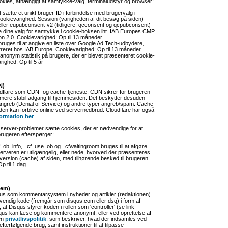
ookies, afhængigt af samtykke-valg, terminaludstyr og browser:
 at sætte et unikt bruger-ID i forbindelse med brugervalg i
okievarighed: Session (varigheden af dit besøg på siden)
ller eupubconsent-v2 (tidligere: qcconsent og qcpubconsent)
ke dine valg for samtykke i cookie-boksen iht. IAB Europes CMP
n 2.0. Cookievarighed: Op til 13 måneder
bruges til at angive en liste over Google Ad Tech-udbydere,
treret hos IAB Europe. Cookievarighed: Op til 13 måneder
l anonym statistik på brugere, der er blevet præsenteret cookie-
ighed: Op til 5 år
N)
udflare som CDN- og cache-tjeneste. CDN sikrer for brugeren
 mere stabil adgang til hjemmesiden. Det beskytter desuden
greb (Denial of Service) og andre typer angreb/spam. Cache
iden kan forblive online ved servernedbrud. Cloudflare har også
ormation her
.
af server-problemer sætte cookies, der er nødvendige for at
brugeren efterspørger:
f_ob_info, _cf_use_ob og _cfwaitingroom bruges til at afgøre
rveren er utilgængelig, eller nede, hvorved der præsenteres
t version (cache) af siden, med tilhørende besked til brugeren.
p til 1 dag
tem)
qus som kommentarsystem i nyheder og artikler (redaktionen).
endig kode (fremgår som disqus.com eller dsq) i form af
 at Disqus styrer koden i rollen som 'controller' (se link
qus kan læse og kommentere anonymt, eller ved oprettelse af
en
privatlivspolitik
, som beskriver, hvad der indsamles ved
fterfølgende brug, samt instruktioner til at tilpasse