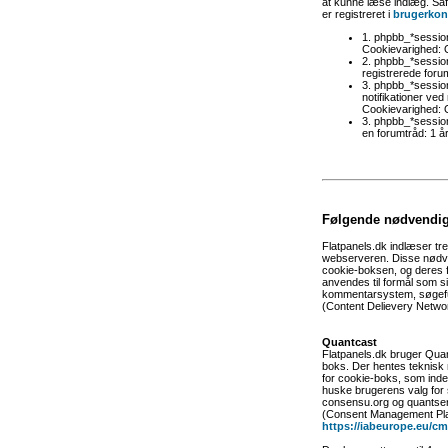
at kunne læse indlæg. Såf
er registreret i
brugerkon
1. phpbb_*sessionI
Cookievarighed: Op
2. phpbb_*sessionI
registrerede foru
3. phpbb_*sessio
notifikationer ve
Cookievarighed: O
3. phpbb_*session
en forumtråd: 1 å
Følgende nødvendige
Flatpanels.dk indlæser tre
webserveren. Disse nødven
cookie-boksen, og deres f
anvendes til formål som si
kommentarsystem, søgefun
(Content Delievery Netwo
Quantcast
Flatpanels.dk bruger Qua
boks. Der hentes teknisk
for cookie-boks, som indeh
huske brugerens valg for
consensu.org og quantser
(Consent Management Pla
https://iabeurope.eu/cmp