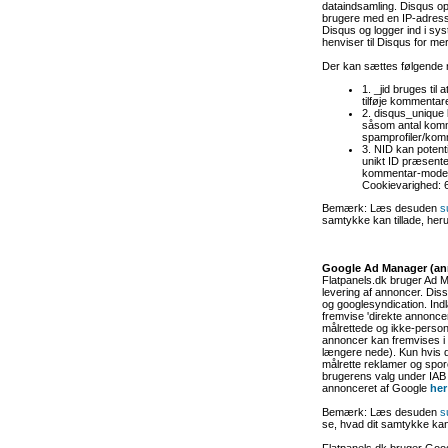
dataindsamling. Disqus opl
brugere med en IP-adress
Disqus og logger ind i sys
henviser til Disqus for me
Der kan sættes følgende 
1. _jid bruges til
tilføje kommentar
2. disqus_unique 
såsom antal komme
spamprofiler/kom
3. NID kan potenti
unikt ID præsente
kommentar-modere
Cookievarighed: 
Bemærk: Læs desuden
s
samtykke kan tillade, her
Google Ad Manager (a
Flatpanels.dk bruger Ad M
levering af annoncer. Dis
og googlesyndication. In
fremvise 'direkte annoncer
målrettede og ikke-person
annoncer kan fremvises i
længere nede). Kun hvis 
målrette reklamer og spore.
brugerens valg under IA
annonceret af Google
her
Bemærk: Læs desuden
s
se, hvad dit samtykke kan
Flatpanels.dk bruger Goog