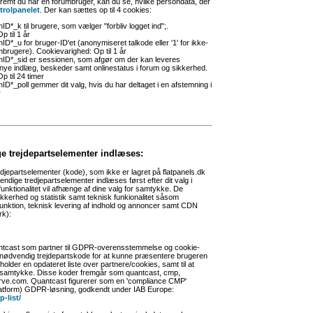
remt du har en forumbruger, kan du se, hvilke persondata, der
trolpanelet
. Der kan sættes op til 4 cookies:
D*_k til brugere, som vælger "forbliv logget ind";.
 til 1 år
D*_u for bruger-ID'et (anonymiseret talkode eller '1' for ikke-
mbrugere). Cookievarighed: Op til 1 år
nID*_sid er sessionen, som afgør om der kan leveres
d nye indlæg, beskeder samt onlinestatus i forum og sikkerhed.
p til 24 timer
ID*_poll gemmer dit valg, hvis du har deltaget i en afstemning i
r
 trejdepartselementer indlæses:
djepartselementer (kode), som ikke er lagret på flatpanels.dk
dige tredjepartselementer indlæses først efter dit valg i
unktionalitet vil afhænge af dine valg for samtykke. De
kkerhed og statistik samt teknisk funkionalitet såsom
ktion, teknisk levering af indhold og annoncer samt CDN
rk):
ntcast som partner til GDPR-overensstemmelse og cookie-
 nødvendig trejdepartskode for at kunne præsentere brugeren
older en opdateret liste over partnere/cookies, samt til at
 samtykke. Disse koder fremgår som quantcast, cmp,
ve.com. Quantcast figurerer som en 'compliance CMP'
tform) GDPR-løsning, godkendt under IAB Europe:
-list/