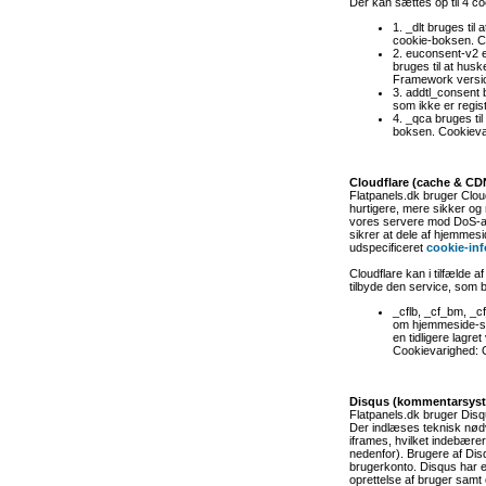
Der kan sættes op til 4 c
1. _dlt bruges til
cookie-boksen. Co
2. euconsent-v2 e
bruges til at hus
Framework versio
3. addtl_consent 
som ikke er regis
4. _qca bruges ti
boksen. Cookievar
Cloudflare (cache & CD
Flatpanels.dk bruger Clo
hurtigere, mere sikker og
vores servere mod DoS-an
sikrer at dele af hjemmes
udspecificeret
cookie-inf
Cloudflare kan i tilfælde 
tilbyde den service, som 
_cflb, _cf_bm, _c
om hjemmeside-se
en tidligere lagre
Cookievarighed: O
Disqus (kommentarsys
Flatpanels.dk bruger Dis
Der indlæses teknisk nødv
iframes, hvilket indebærer,
nedenfor). Brugere af Dis
brugerkonto. Disqus har 
oprettelse af bruger samt e