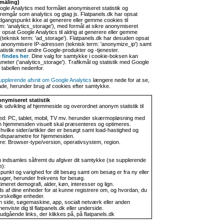
kmåling)
ogle Analytics med formålet anonymiseret statistik og
fremgår som analytics og gtag js. Flatpanels.dk har opsat
udgangspunkt ikke at generere eller gemme cookies til
erm: 'analytics_storage'), med formål at sikre anonymiseret
r opsat Google Analytics til aldrig at generere eller gemme
 (teknisk term: 'ad_storage'). Flatpanels.dk har desuden opsat
 at anonymisere IP-adressen (teknisk term: 'anonymize_ip') samt
statistik med andre Google-produkter og -tjenester.
e
findes her
. Dine valg for samtykke i cookie-boksen kan
ameter ('analytics_storage'). Trafikmål og statistik med Google
 tabellen nedenfor.
upplerende afsnit om Google Analytics
længere nede for at se,
lade, herunder brug af cookies efter samtykke.
nymiseret statistik
sk udvikling af hjemmeside og overordnet anonym statistik til
ed: PC, tablet, mobil, TV mv. herunder skærmopløsning med
n hjemmesiden visuelt skal præsenteres og optimeres.
hvilke sider/artikler der er besøgt samt load-hastighed og
dsparametre for hjemmesiden.
: Browser-type/version, operativsystem, region.
n indsamles såfremt du afgiver dit samtykke (se supplerende
e):
punkt og varighed for dit besøg samt om besøg er fra ny eller
uger, herunder frekvens for besøg.
meret demografi, alder, køn, interesser og lign.
s af dine enheder for at kunne registrere om, og hvordan, du
orskellige enheder.
n side, søgemaskine, app, socialt netværk eller anden
nviste dig til flatpanels.dk eller underside.
udgående links, der klikkes på, på flatpanels.dk