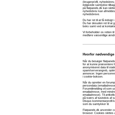
(brugerprofil, nyhedsbrev, 
indgivede samtykke tilbag
på flatpanels.dk kan slet
nyhedsbrev kan afmeldes i
nyhedsbreve.
Du har ret til at få indsig
Du har desuden ret til at 
boks samt ved at kontakte
Vi forbeholder os retten ti
medføre væsentlige ændrin
Hvorfor nødvendige
Når du besøger flatpanel
for at kunne præsentere h
anonymiseret data til stati
spam/serverangreb, optimer
annoncer. Ingen personrel
i cookie-boksen.
Når du opretter en forumpr
persondata (emailadresse)
Forumtilmelding vil som ud
emailadresse, med mindre d
emailadresse). Til artik
på tværs af tusindvis af sæ
Disqus-kommentarprofil k
som du samtykker til.
Flatpanels.dk anvender coo
browser. Cookies slettes a