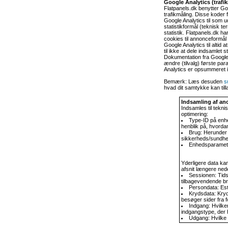
Google Analytics (trafi
Flatpanels.dk benytter Go
trafikmåling. Disse koder 
Google Analytics til som 
statistikformål (teknisk t
statistik. Flatpanels.dk ha
cookies til annonceformål
Google Analytics til altid
til ikke at dele indsamlet 
Dokumentation fra Googl
ændre (tilvalg) første par
Analytics er opsummeret i
Bemærk: Læs desuden
s
hvad dit samtykke kan til
Indsamling af ano
Indsamles til tekni
optimering:
Type-ID på enh
henblik på, hvorda
Brug: Herunder 
sikkerheds/sundhe
Enhedsparametre
Yderligere data ka
afsnit længere ned
Sessionen: Tids
tilbagevendende br
Persondata: Esti
Krydsdata: Kryd
besøger sider fra f
Indgang: Hvilke
indgangstype, der he
Udgang: Hvilke 