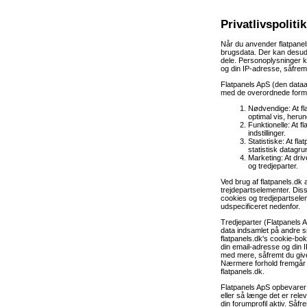
Privatlivspoliti
Når du anvender flatpanel
brugsdata. Der kan desud
dele. Personoplysninger 
og din IP-adresse, såfrem
Flatpanels ApS (den dataa
med de overordnede form
Nødvendige: At fla
optimal vis, her
Funktionelle: At f
indstillinger.
Statistiske: At fl
statistisk datagru
Marketing: At dri
og tredjeparter.
Ved brug af flatpanels.dk 
trejdepartselementer. Dis
cookies og tredjepartselem
udspecificeret nedenfor.
Tredjeparter (Flatpanels
data indsamlet på andre s
flatpanels.dk's cookie-b
din email-adresse og din 
med mere, såfremt du give
Nærmere forhold fremgår n
flatpanels.dk.
Flatpanels ApS opbevarer k
eller så længe det er rel
din forumprofil aktiv. Såf