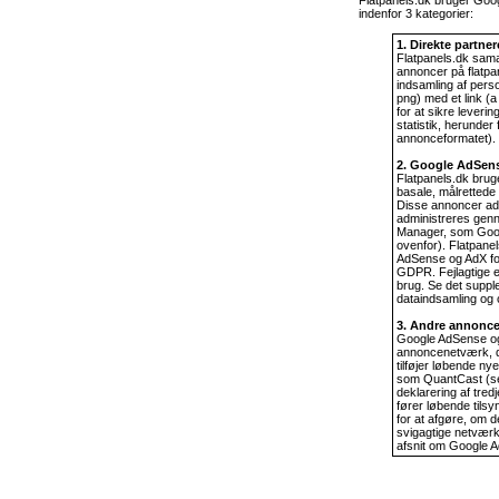
indenfor 3 kategorier:
1. Direkte partne
Flatpanels.dk sama
annoncer på flatpa
indsamling af perso
png) med et link (
for at sikre leverin
statistik, herunder 
annonceformatet).
2. Google AdSen
Flatpanels.dk brug
basale, målrettede
Disse annoncer ad
administreres genn
Manager, som Google
ovenfor). Flatpane
AdSense og AdX for
GDPR. Fejlagtige e
brug. Se det supp
dataindsamling og 
3. Andre annonc
Google AdSense o
annoncenetværk, d
tilføjer løbende ny
som QuantCast (se 
deklarering af tred
fører løbende til
for at afgøre, om d
svigagtige netværk
afsnit om Google A