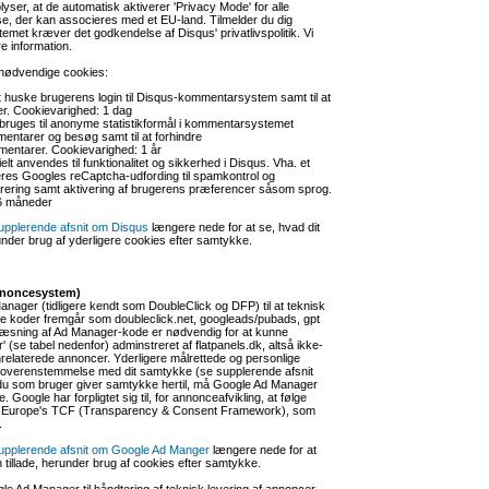
yser, at de automatisk aktiverer 'Privacy Mode' for alle
e, der kan associeres med et EU-land. Tilmelder du dig
temet kræver det godkendelse af Disqus' privatlivspolitik. Vi
re information.
nødvendige cookies:
 at huske brugerens login til Disqus-kommentarsystem samt til at
er. Cookievarighed: 1 dag
bruges til anonyme statistikformål i kommentarsystemet
ntarer og besøg samt til at forhindre
mentarer. Cookievarighed: 1 år
elt anvendes til funktionalitet og sikkerhed i Disqus. Vha. et
res Googles reCaptcha-udfording til spamkontrol og
ring samt aktivering af brugerens præferencer såsom sprog.
6 måneder
upplerende afsnit om Disqus
længere nede for at se, hvad dit
under brug af yderligere cookies efter samtykke.
nnoncesystem)
anager (tidligere kendt som DoubleClick og DFP) til at teknisk
se koder fremgår som doubleclick.net, googleads/pubads, gpt
dlæsning af Ad Manager-kode er nødvendig for at kunne
' (se tabel nedenfor) adminstreret af flatpanels.dk, altså ikke-
relaterede annoncer. Yderligere målrettede og personlige
 overenstemmelse med dit samtykke (se supplerende afsnit
du som bruger giver samtykke hertil, må Google Ad Manager
 Google har forpligtet sig til, for annonceafvikling, at følge
B Europe's TCF (Transparency & Consent Framework), som
.
upplerende afsnit om Google Ad Manger
længere nede for at
 tillade, herunder brug af cookies efter samtykke.
le Ad Manager til håndtering af teknisk levering af annoncer