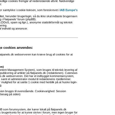
kellige cookies fremgår af nedenstående afsnit. Nødvendige
e:
for samtykke i cookie-boksen, som foreskrevet i
IAB Europe's
itet, herunder brugerlogin, så du ikke skal indtaste brugernavn
 i Flatpanels' forum (phpBB).
(DDoS, spam og lign.), anonyme statistikformål og teknisk
ering.
af indhold og annoncer.
e cookies anvendes:
flatpanels.dk webserveren kan kræve brug af cookies for at
em)
tent Management System), som bruges til teknisk levering af
 publicering af artikler på flatpanels.dk (redaktionen). Cutenews
anels.dk webserveren. Det har et indbygget kommentarsystem,
samt et administrator-modul til redaktionens medlemmer.
 mulighed for at sætte 1 cookie med henblik på at huske login-
g.
ion bruges til ovenstående. Cookievarighed: Session
t besøg på siden)
B som forumsystem, der kører lokalt på flatpanels.dk
rugerkonto for at kunne skrive i forum, men ingen bruger for