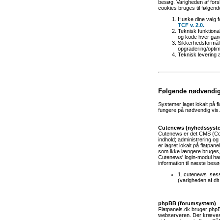
besøg. Varigheden af fors
cookies bruges til følgend
Huske dine valg 
TCF v. 2.0.
Teknisk funktional
og kode hver gang
Sikkerhedsformål 
opgradering/optim
Teknisk levering 
Følgende nødvendig
Systemer laget lokalt på 
fungere på nødvendig vis.
Cutenews (nyhedssyst
Cutenews er det CMS (Con
indhold; administrering og
er lagret lokalt på flatp
som ikke længere bruges, 
Cutenews' login-modul har
information til næste besø
1. cutenews_sess
(varigheden af di
phpBB (forumsystem)
Flatpanels.dk bruger phpB
webserveren. Der kræves b