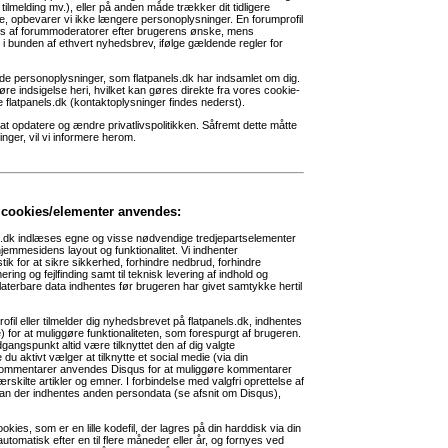
tilmelding mv.), eller på anden måde trækker dit tidligere
e, opbevarer vi ikke længere personoplysninger. En forumprofil
tes af forummoderatorer efter brugerens ønske, mens
 bunden af ethvert nyhedsbrev, ifølge gældende regler for
t i de personoplysninger, som flatpanels.dk har indsamlet om dig.
gøre indsigelse heri, hvilket kan gøres direkte fra vores cookie-
 flatpanels.dk (kontaktoplysninger findes nederst).
l at opdatere og ændre privatlivspolitikken. Såfremt dette måtte
ger, vil vi informere herom.
 cookies/elementer anvendes:
s.dk indlæses egne og visse nødvendige tredjepartselementer
jemmesidens layout og funktionalitet. Vi indhenter
stik for at sikre sikkerhed, forhindre nedbrud, forhindre
ing og fejlfinding samt til teknisk levering af indhold og
aterbare data indhentes før brugeren har givet samtykke hertil
ofil eller tilmelder dig nyhedsbrevet på flatpanels.dk, indhentes
 for at muliggøre funktionaliteten, som forespurgt af brugeren.
gangspunkt altid være tilknyttet den af dig valgte
u aktivt vælger at tilknytte et social medie (via din
elkommentarer anvendes Disqus for at muliggøre kommentarer
rskilte artikler og emner. I forbindelse med valgfri oprettelse af
an der indhentes anden persondata (se afsnit om Disqus),
kies, som er en lille kodefil, der lagres på din harddisk via din
utomatisk efter en til flere måneder eller år, og fornyes ved