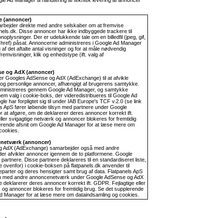
re (annoncer)
rbejder direkte med andre selskaber om at fremvise
nels.dk. Disse annoncer har ikke indbyggede trackere til
noplysninger. Der er udelukkende tale om en billedfil (jpeg, gif,
a href) påsat. Annoncerne administreres i Google Ad Manager
g af det aftalte antal visninger og for at måle nødvendig
fremvisninger, klik og enhedstype (ift. valg af
se og AdX (annoncer)
er Googles AdSense og AdX (AdExchange) til at afvikle
 og personlige annoncer, afhængigt af brugerens samtykke.
ministreres gennem Google Ad Manager, og samtykke
em valg i cookie-boks, der videredistribueres til Google Ad
 har forpligtet sig til under IAB Europe's TCF v.2.0 (se link
ls ApS fører løbende tilsyn med partnere under Google
 at afgøre, om de deklarerer deres annoncer korrekt ift.
ller svigagtige netværk og annoncer blokeres for fremtidig
lerende afsnit om Google Ad Manager for at læse mere om
cookies.
enetværk (annoncer)
g AdX (AdExchange) samarbejder også med andre
er afvikler annoncer igennem de to platformene. Google
e partnere. Disse partnere deklareres til en standardiseret liste,
ovenfor) i cookie-boksen på flatpanels.dk anvender til
jeparter og deres hensigter samt brug af data. Flatpanels ApS
syn med andre annoncenetværk under Google AdSense og AdX
e deklarerer deres annoncer korrekt ift. GDPR. Fejlagtige eller
 og annoncer blokeres for fremtidig brug. Se det supplerende
d Manager for at læse mere om dataindsamling og cookies.