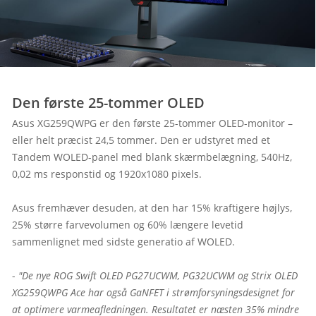
Den første 25-tommer OLED
Asus XG259QWPG er den første 25-tommer OLED-monitor – 
eller helt præcist 24,5 tommer. Den er udstyret med et 
Tandem WOLED-panel med blank skærmbelægning, 540Hz, 
0,02 ms responstid og 1920x1080 pixels.

Asus fremhæver desuden, at den har 15% kraftigere højlys, 
25% større farvevolumen og 60% længere levetid 
sammenlignet med sidste generatio af WOLED.

- 
"De nye ROG Swift OLED PG27UCWM, PG32UCWM og Strix OLED 
XG259QWPG Ace har også GaNFET i strømforsyningsdesignet for 
at optimere varmeafledningen. Resultatet er næsten 35% mindre 