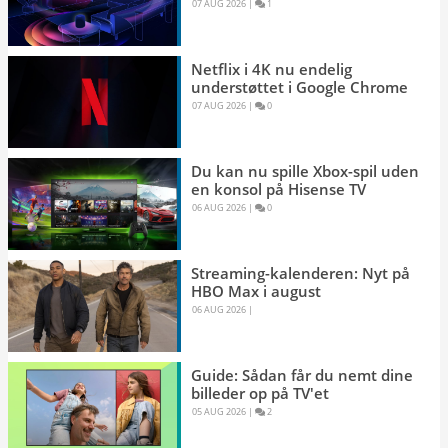
07 AUG 2026 
|
1 
Netflix i 4K nu endelig
understøttet i Google Chrome
07 AUG 2026 
|
0 
Du kan nu spille Xbox-spil uden
en konsol på Hisense TV
06 AUG 2026 
|
0 
Streaming-kalenderen: Nyt på
HBO Max i august
06 AUG 2026 
|
Guide: Sådan får du nemt dine
billeder op på TV'et
05 AUG 2026 
|
2 