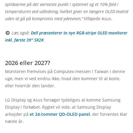
spildvarme på det varmeste punkt i systemet og et 10% fald i 
temperaturen ved udledning, hvilket giver en længere OLED-levetid 
uden at gå på kompromis med ydeevnen,"
 tilføjede Asus.

 Læs også: 
Dell præsenterer to nye RGB-stripe OLED monitorer 
inkl. første 39" 5K2K
2026 eller 2027?
Monitoren fremvises på Computex-messen i Taiwan i denne 
uge, men vi ved endnu ikke, hvad den kommer til at koste, 
eller hvornår den lander.

LG Display og Asus forsøger tydeligvis at komme Samsung 
Display i forkøbet. Rygtet vil vide, at Samsung Display 
arbejder på 
et 24-tommer QD-OLED panel
, der forventes klar 
næste år.
