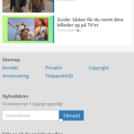
Guide: Sådan får du nemt dine
billeder op på TV'et
05 AUG 2026 
|
2 
Sitemap
Kontakt
Privatliv
Copyright
Annoncering
FlatpanelsHD
Nyhedsbrev
Få seneste nyt 1-2 gange ugentligt
Følg os på de sociale medier