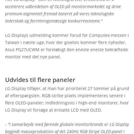
accelerere udbredelsen af OLED på monitormarkedet og drive 
premium-segmentet fremad baseret på vores teknologiske 
lederskab og forretningsmæssige konkurrenceevne."
LG Displays udmelding kommer forud for Computex-messen i 
Taiwan i næste uge, hvor der givetvis kommer flere nyheder. 
Asus PG27UCWM er foreløbigt den eneste eneste bekræftede 
monitor med det nye panel.

Udvides til flere paneler
LG Display tilføjer, at man har prioriteret 27 tommer på grund 
af efterspørgslen. RGB-stribe pixels implementeres senere i 
flere OLED-paneler; indledningsvis i high-end monitorer, hvor 
LG Display vil forsøge at erstatte LCD med OLED.

- 
"I samarbejde med førende globale monitorbrands er LG Display 
begyndt masseproduktion af det 240Hz RGB Stripe OLED-panel i 