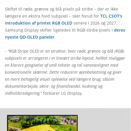
Skiftet til røde, grønne og blå pixels på stribe – der er ikke 
længere en ekstra hvid subpixel – sker forud for 
TCL CSOT's 
introduktion af printet RGB OLED
 senere i 2026 og 2027. 
Samsung Display skifter ligeledes til RGB-stribe pixels i 
deres 
nyeste QD-OLED paneler
.

- 
"RGB Stripe OLED er en struktur, hvor røde, grønne og blå (RGB) 
subpixels er arrangeret i et lineært stribe-layout, hvilket muliggør 
en klarere gengivelse af små tekster og tal sammenlignet med 
konventionelle skærme. Dette reducerer øjenbelastning og giver 
en mere behagelig visuel oplevelse ved længere brug, såsom 
dokumentarbejde, aktie- og finanshandel, kodning og 
indholdsredigering,"
 forklarer LG Display.
