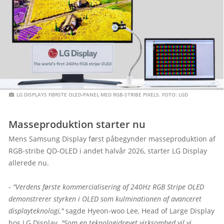
 LG DISPLAYS FØRSTE OLED-PANEL MED RGB-STRIBE PIXELS. FOTO: LGD
Masseproduktion starter nu
Mens Samsung Display først påbegynder masseproduktion af 
RGB-stribe QD-OLED i andet halvår 2026, starter LG Display 
allerede nu.

- 
"Verdens første kommercialisering af 240Hz RGB Stripe OLED 
demonstrerer styrken i OLED som kulminationen af avanceret 
displayteknologi,"
 sagde Hyeon-woo Lee, Head of Large Display 
hos LG Display. 
"Som en teknologidrevet virksomhed vil vi 