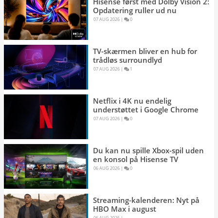
Hisense først med Dolby Vision 2:
Opdatering ruller ud nu
07 AUG 2026 
|
0 
TV-skærmen bliver en hub for
trådløs surroundlyd
07 AUG 2026 
|
1 
Netflix i 4K nu endelig
understøttet i Google Chrome
07 AUG 2026 
|
0 
Du kan nu spille Xbox-spil uden
en konsol på Hisense TV
06 AUG 2026 
|
0 
Streaming-kalenderen: Nyt på
HBO Max i august
06 AUG 2026 
|