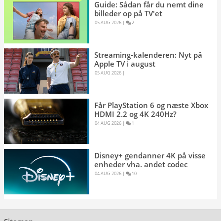
Guide: Sådan får du nemt dine
billeder op på TV'et
05 AUG 2026 
|
2 
Streaming-kalenderen: Nyt på
Apple TV i august
05 AUG 2026 
|
Får PlayStation 6 og næste Xbox
HDMI 2.2 og 4K 240Hz?
04 AUG 2026 
|
1 
Disney+ gendanner 4K på visse
enheder vha. andet codec
04 AUG 2026 
|
10 