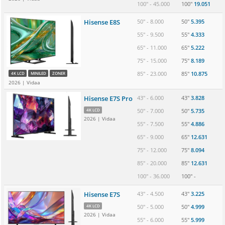
100" - 45.000
100" 
19.051
Hisense E8S
50" - 8.000
50" 
5.395
55" - 9.500
55" 
4.333
65" - 11.000
65" 
5.222
75" - 15.000
75" 
8.189
85" - 23.000
85" 
10.875
4K LCD
MINILED
ZONER
2026 | Vidaa
Hisense E7S Pro
43" - 6.000
43" 
3.828
4K LCD
50" - 7.000
50" 
5.735
2026 | Vidaa
55" - 7.500
55" 
4.886
65" - 9.000
65" 
12.631
75" - 12.000
75" 
8.094
85" - 20.000
85" 
12.631
100" - 36.000
100" 
-
Hisense E7S
43" - 4.500
43" 
3.225
4K LCD
50" - 5.000
50" 
4.999
2026 | Vidaa
55" - 6.000
55" 
5.999