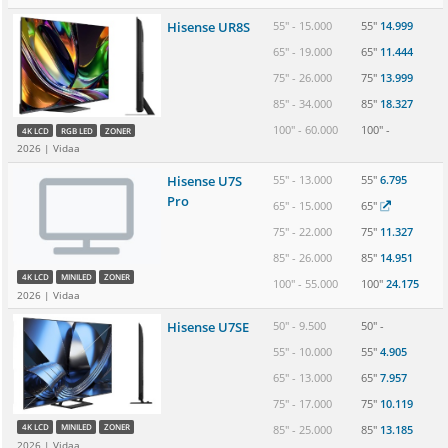
Hisense UR8S
55" - 15.000
55" 
14.999
65" - 19.000
65" 
11.444
75" - 26.000
75" 
13.999
85" - 34.000
85" 
18.327
100" - 60.000
100" 
-
4K LCD
RGB LED
ZONER
2026 | Vidaa
Hisense U7S 
55" - 13.000
55" 
6.795
Pro
65" - 15.000
65" 
75" - 22.000
75" 
11.327
85" - 26.000
85" 
14.951
4K LCD
MINILED
ZONER
100" - 55.000
100" 
24.175
2026 | Vidaa
Hisense U7SE
50" - 9.500
50" 
-
55" - 10.000
55" 
4.905
65" - 13.000
65" 
7.957
75" - 17.000
75" 
10.119
4K LCD
MINILED
ZONER
85" - 25.000
85" 
13.185
2026 | Vidaa