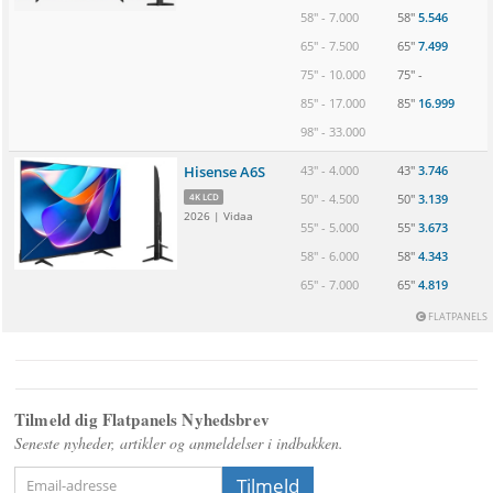
58" - 7.000
58" 
5.546
65" - 7.500
65" 
7.499
75" - 10.000
75" 
-
85" - 17.000
85" 
16.999
98" - 33.000
Hisense A6S
43" - 4.000
43" 
3.746
4K LCD
50" - 4.500
50" 
3.139
2026 | Vidaa
55" - 5.000
55" 
3.673
58" - 6.000
58" 
4.343
65" - 7.000
65" 
4.819
 FLATPANELS
Tilmeld dig Flatpanels Nyhedsbrev
Seneste nyheder, artikler og anmeldelser i indbakken.