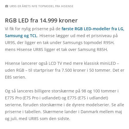
 UR9S ER ÅRETS NYE TOPMODEL FRA HISENSE
RGB LED fra 14.999 kroner
Vi fik for nylig priserne på de 
første RGB LED-modeller fra LG, 
Samsung og TCL
. Hisense lægger ud med et prisniveau på 
UR9S, der ligger en tak under Samsungs topmodel R95H, 
mens Hisense UR8S ligger et tak over Samsung R85H.

Hisense lancerer også LCD TV med mere klassisk miniLED – 
uden RGB – til startpriser fra 7.500 kroner i 50 tommer. Det er 
E8S serien.

Og så lanceres billigere storskærme på 98 og 100 tommer i 
E77S Pro (E7S Pro i udlandet) og E77S (E7S i udlandet) 
serierne, foruden storskærme i de dyrere modelserier. Se alle 
priserne i tabellen. Skærmene lander i Danmark mellem maj 
og juli, med UR8S som den sidste.
