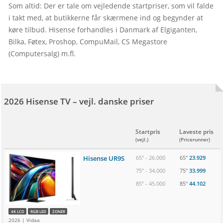
Som altid: Der er tale om vejledende startpriser, som vil falde 
i takt med, at butikkerne får skærmene ind og begynder at 
køre tilbud. Hisense forhandles i Danmark af Elgiganten, 
Bilka, Føtex, Proshop, CompuMail, CS Megastore 
(Computersalg) m.fl.

2026 Hisense TV – vejl. danske priser
Startpris
Laveste pris
(vejl.)
(Pricerunner)
Hisense UR9S
65" - 26.000
65" 
23.929
75" - 34.000
75" 
33.999
85" - 45.000
85" 
44.102
4K LCD
RGB LED
ZONER
2026 | Vidaa