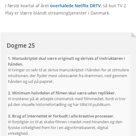
I første kvartal af året 
overhalede Netflix DRTV
, så kun TV 2 
Play er større blandt streamingtjenester i Danmark.

Dogme 25
1. Manuskriptet skal være originalt og skrives af instruktøren i 
hånden.
Vi tvinger os selv til at skrive manuskriptet i hånden for at stimulere 
intuitionen, der flyder mest ubesværet fra drømmen, ned gennem 
hånden og ud på papiret.

2. Minimum halvdelen af filmen skal være uden replikker.
Vi insisterer på at arbejde cinematisk med filmmediet, fordi vi tror 
på den visuelle historiefortælling og har tillid til publikum.

3. Brug af internettet er forbudt i alle kreative processer.
Vi forpligter os til at skabe filmen i mødet med hinanden og den 
fysiske virkelighed frem for i en algoritmebaseret, digital 
virkelighed.
