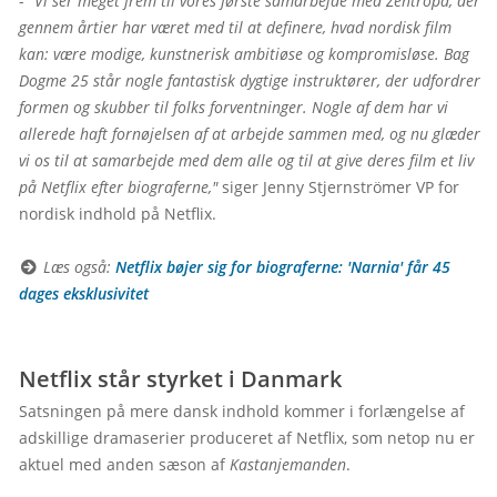
- 
"Vi ser meget frem til vores første samarbejde med Zentropa, der 
gennem årtier har været med til at definere, hvad nordisk film 
kan: være modige, kunstnerisk ambitiøse og kompromisløse. Bag 
Dogme 25 står nogle fantastisk dygtige instruktører, der udfordrer 
formen og skubber til folks forventninger. Nogle af dem har vi 
allerede haft fornøjelsen af at arbejde sammen med, og nu glæder 
vi os til at samarbejde med dem alle og til at give deres film et liv 
på Netflix efter biograferne,"
 siger Jenny Stjernströmer VP for 
nordisk indhold på Netflix.

 Læs også: 
Netflix bøjer sig for biograferne: 'Narnia' får 45 
dages eksklusivitet
Netflix står styrket i Danmark
Satsningen på mere dansk indhold kommer i forlængelse af 
adskillige dramaserier produceret af Netflix, som netop nu er 
aktuel med anden sæson af 
Kastanjemanden
.
