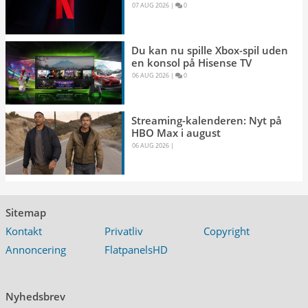
07 AUG 2026 
|
0 
Du kan nu spille Xbox-spil uden
en konsol på Hisense TV
06 AUG 2026 
|
0 
Streaming-kalenderen: Nyt på
HBO Max i august
06 AUG 2026 
|
Sitemap
Kontakt
Privatliv
Copyright
Annoncering
FlatpanelsHD
Nyhedsbrev