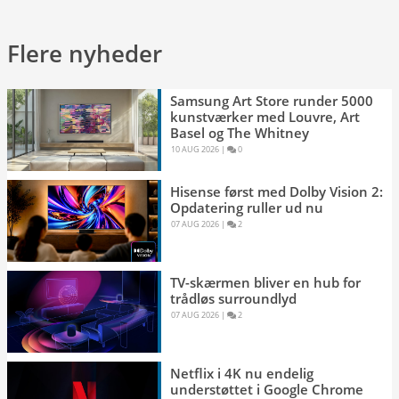
Flere nyheder
Samsung Art Store runder 5000
kunstværker med Louvre, Art
Basel og The Whitney
10 AUG 2026 
|
0 
Hisense først med Dolby Vision 2:
Opdatering ruller ud nu
07 AUG 2026 
|
2 
TV-skærmen bliver en hub for
trådløs surroundlyd
07 AUG 2026 
|
2 
Netflix i 4K nu endelig
understøttet i Google Chrome