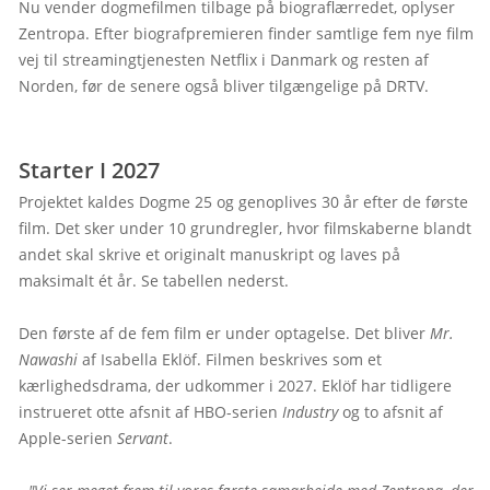
Nu vender dogmefilmen tilbage på biograflærredet, oplyser 
Zentropa. Efter biografpremieren finder samtlige fem nye film 
vej til streamingtjenesten Netflix i Danmark og resten af 
Norden, før de senere også bliver tilgængelige på DRTV.

Starter I 2027
Projektet kaldes Dogme 25 og genoplives 30 år efter de første 
film. Det sker under 10 grundregler, hvor filmskaberne blandt 
andet skal skrive et originalt manuskript og laves på 
maksimalt ét år. Se tabellen nederst.

Den første af de fem film er under optagelse. Det bliver 
Mr. 
Nawashi
 af Isabella Eklöf. Filmen beskrives som et 
kærlighedsdrama, der udkommer i 2027. Eklöf har tidligere 
instrueret otte afsnit af HBO-serien 
Industry
 og to afsnit af 
Apple-serien 
Servant
.
