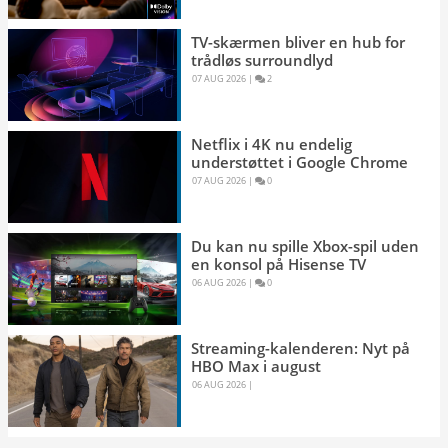
TV-skærmen bliver en hub for
trådløs surroundlyd
07 AUG 2026 
|
2 
Netflix i 4K nu endelig
understøttet i Google Chrome
07 AUG 2026 
|
0 
Du kan nu spille Xbox-spil uden
en konsol på Hisense TV
06 AUG 2026 
|
0 
Streaming-kalenderen: Nyt på
HBO Max i august
06 AUG 2026 
|