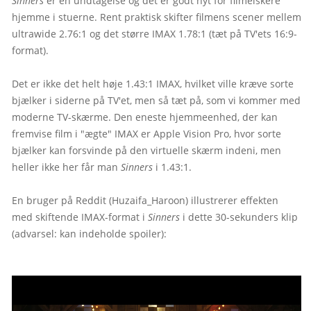
Sinners
 er en undtagelse og det er godt nyt for filmelskere 
hjemme i stuerne. Rent praktisk skifter filmens scener mellem 
ultrawide 2.76:1 og det større IMAX 1.78:1 (tæt på TV'ets 16:9-
format).

Det er ikke det helt høje 1.43:1 IMAX, hvilket ville kræve sorte 
bjælker i siderne på TV'et, men så tæt på, som vi kommer med 
moderne TV-skærme. Den eneste hjemmeenhed, der kan 
fremvise film i "ægte" IMAX er Apple Vision Pro, hvor sorte 
bjælker kan forsvinde på den virtuelle skærm indeni, men 
heller ikke her får man 
Sinners
 i 1.43:1.

En bruger på Reddit (Huzaifa_Haroon) illustrerer effekten 
med skiftende IMAX-format i 
Sinners
 i dette 30-sekunders klip 
(advarsel: kan indeholde spoiler):
