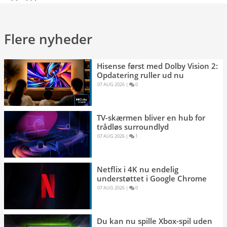
Flere nyheder
Hisense først med Dolby Vision 2:
Opdatering ruller ud nu
07 AUG 2026 
|
0 
TV-skærmen bliver en hub for
trådløs surroundlyd
07 AUG 2026 
|
1 
Netflix i 4K nu endelig
understøttet i Google Chrome
07 AUG 2026 
|
0 
Du kan nu spille Xbox-spil uden