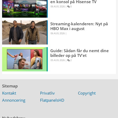
en konsol på Hisense TV
06 AUG 2026 
|
0 
Streaming-kalenderen: Nyt på
HBO Max i august
06 AUG 2026 
|
Guide: Sådan får du nemt dine
billeder op på TV'et
05 AUG 2026 
|
2 
Sitemap
Kontakt
Privatliv
Copyright
Annoncering
FlatpanelsHD
Nyhedsbrev