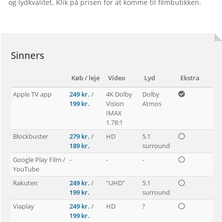
og lydkvalitet. Klik på prisen for at komme til filmbutikken.

Sinners
Køb / leje
Video
Lyd
Ekstra
Apple TV app
249 kr.
 / 
4K Dolby 
Dolby 
199 kr.
Vision
Atmos
IMAX 
1.78:1
Blockbuster
279 kr.
 / 
HD
5.1 
189 kr.
surround
Google Play Film / 
-
-
-
YouTube
Rakuten
249 kr.
 / 
"UHD"
5.1 
199 kr.
surround
Viaplay
249 kr.
 / 
HD
?
199 kr.