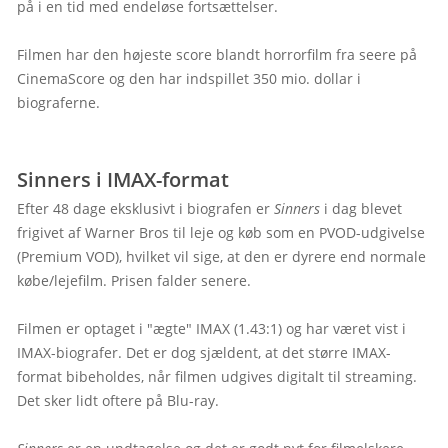
på i en tid med endeløse fortsættelser.

Filmen har den højeste score blandt horrorfilm fra seere på 
CinemaScore og den har indspillet 350 mio. dollar i 
biograferne.

Sinners i IMAX-format
Efter 48 dage eksklusivt i biografen er 
Sinners
 i dag blevet 
frigivet af Warner Bros til leje og køb som en PVOD-udgivelse 
(Premium VOD), hvilket vil sige, at den er dyrere end normale 
købe/lejefilm. Prisen falder senere.

Filmen er optaget i "ægte" IMAX (1.43:1) og har været vist i 
IMAX-biografer. Det er dog sjældent, at det større IMAX-
format bibeholdes, når filmen udgives digitalt til streaming. 
Det sker lidt oftere på Blu-ray.
