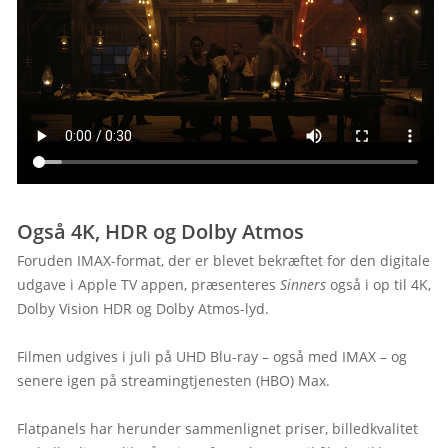
Også 4K, HDR og Dolby Atmos
Foruden IMAX-format, der er blevet bekræftet for den digitale 
udgave i Apple TV appen, præsenteres 
Sinners
 også i op til 4K, 
Dolby Vision HDR og Dolby Atmos-lyd.

Filmen udgives i juli på UHD Blu-ray – også med IMAX – og 
senere igen på streamingtjenesten (HBO) Max.

Flatpanels har herunder sammenlignet priser, billedkvalitet 