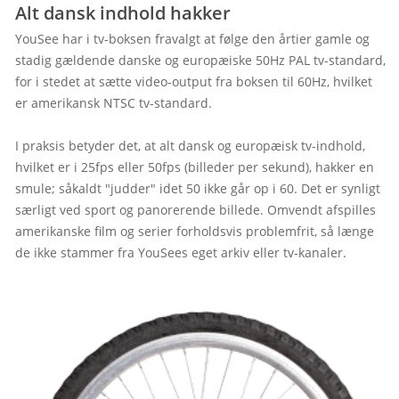
Alt dansk indhold hakker
YouSee har i tv-boksen fravalgt at følge den årtier gamle og 
stadig gældende danske og europæiske 50Hz PAL tv-standard, 
for i stedet at sætte video-output fra boksen til 60Hz, hvilket 
er amerikansk NTSC tv-standard.

I praksis betyder det, at alt dansk og europæisk tv-indhold, 
hvilket er i 25fps eller 50fps (billeder per sekund), hakker en 
smule; såkaldt "judder" idet 50 ikke går op i 60. Det er synligt 
særligt ved sport og panorerende billede. Omvendt afspilles 
amerikanske film og serier forholdsvis problemfrit, så længe 