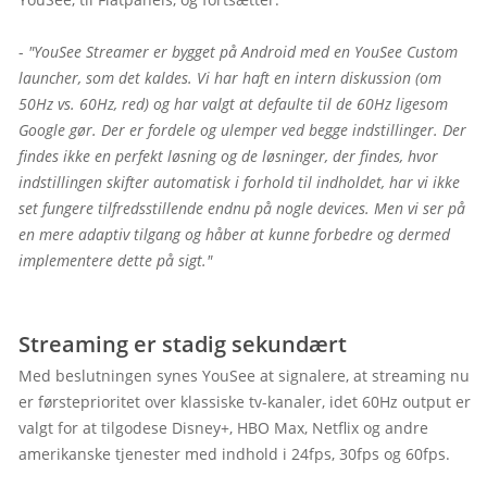
- 
"YouSee Streamer er bygget på Android med en YouSee Custom 
launcher, som det kaldes. Vi har haft en intern diskussion (om 
50Hz vs. 60Hz, red) og har valgt at defaulte til de 60Hz ligesom 
Google gør. Der er fordele og ulemper ved begge indstillinger. Der 
findes ikke en perfekt løsning og de løsninger, der findes, hvor 
indstillingen skifter automatisk i forhold til indholdet, har vi ikke 
set fungere tilfredsstillende endnu på nogle devices. Men vi ser på 
en mere adaptiv tilgang og håber at kunne forbedre og dermed 
implementere dette på sigt."
Streaming er stadig sekundært
Med beslutningen synes YouSee at signalere, at streaming nu 
er førsteprioritet over klassiske tv-kanaler, idet 60Hz output er 
valgt for at tilgodese Disney+, HBO Max, Netflix og andre 
amerikanske tjenester med indhold i 24fps, 30fps og 60fps.
