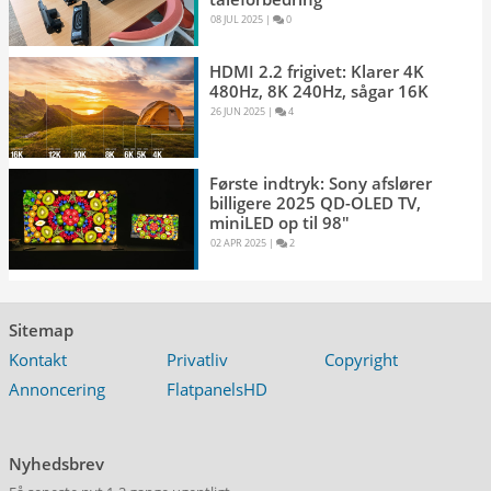
08 JUL 2025 
|
0 
HDMI 2.2 frigivet: Klarer 4K
480Hz, 8K 240Hz, sågar 16K
26 JUN 2025 
|
4 
Første indtryk: Sony afslører
billigere 2025 QD-OLED TV,
miniLED op til 98"
02 APR 2025 
|
2 
Sitemap
Kontakt
Privatliv
Copyright
Annoncering
FlatpanelsHD
Nyhedsbrev