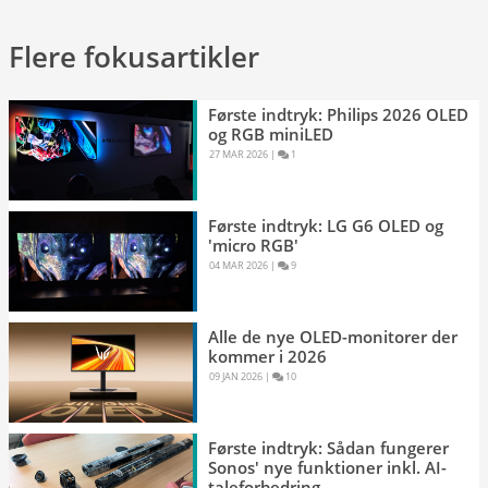
Flere fokusartikler
Første indtryk: Philips 2026 OLED
og RGB miniLED
27 MAR 2026 
|
1 
Første indtryk: LG G6 OLED og
'micro RGB'
04 MAR 2026 
|
9 
Alle de nye OLED-monitorer der
kommer i 2026
09 JAN 2026 
|
10 
Første indtryk: Sådan fungerer
Sonos' nye funktioner inkl. AI-
taleforbedring