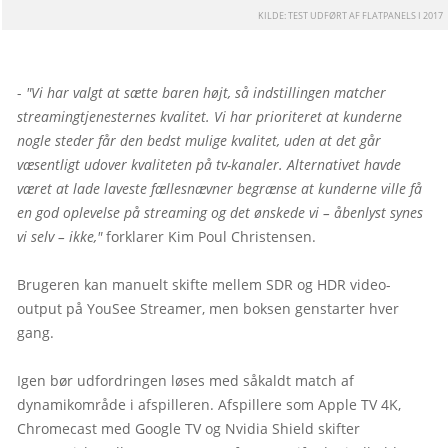
 KILDE: TEST UDFØRT AF FLATPANELS I 2017
- 
"Vi har valgt at sætte baren højt, så indstillingen matcher 
streamingtjenesternes kvalitet. Vi har prioriteret at kunderne 
nogle steder får den bedst mulige kvalitet, uden at det går 
væsentligt udover kvaliteten på tv-kanaler. Alternativet havde 
været at lade laveste fællesnævner begrænse at kunderne ville få 
en god oplevelse på streaming og det ønskede vi – åbenlyst synes 
vi selv – ikke,"
 forklarer Kim Poul Christensen.

Brugeren kan manuelt skifte mellem SDR og HDR video-
output på YouSee Streamer, men boksen genstarter hver 
gang.

Igen bør udfordringen løses med såkaldt match af 
dynamikområde i afspilleren. Afspillere som Apple TV 4K, 
Chromecast med Google TV og Nvidia Shield skifter 