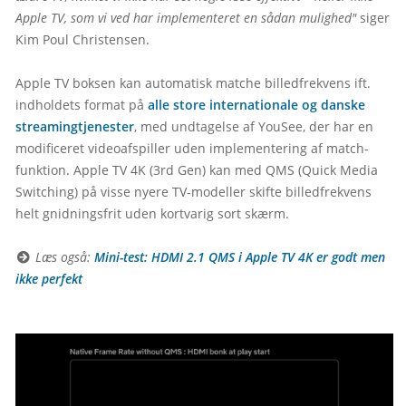
Apple TV, som vi ved har implementeret en sådan mulighed"
 siger 
Kim Poul Christensen.

Apple TV boksen kan automatisk matche billedfrekvens ift. 
indholdets format på 
alle store internationale og danske 
streamingtjenester
, med undtagelse af YouSee, der har en 
modificeret videoafspiller uden implementering af match-
funktion. Apple TV 4K (3rd Gen) kan med QMS (Quick Media 
Switching) på visse nyere TV-modeller skifte billedfrekvens 
helt gnidningsfrit uden kortvarig sort skærm.

 Læs også: 
Mini-test: HDMI 2.1 QMS i Apple TV 4K er godt men 
ikke perfekt