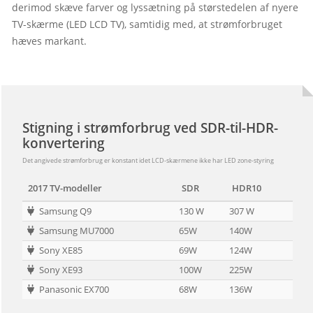
derimod skæve farver og lyssætning på størstedelen af nyere 
TV-skærme (LED LCD TV), samtidig med, at strømforbruget 
hæves markant.

Stigning i strømforbrug ved SDR-til-HDR-
konvertering
Det angivede strømforbrug er konstant idet LCD-skærmene ikke har LED zone-styring
2017 TV-modeller
SDR
HDR10
 Samsung Q9
130 W
307 W
 Samsung MU7000
65W
140W
 Sony XE85
69W
124W
 Sony XE93
100W
225W
 Panasonic EX700
68W
136W