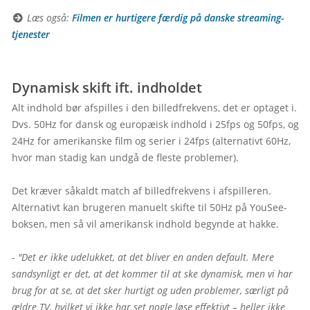
 Læs også: 
Filmen er hurtigere færdig på danske streaming-
tjenester
Dynamisk skift ift. indholdet
Alt indhold bør afspilles i den billedfrekvens, det er optaget i. 
Dvs. 50Hz for dansk og europæisk indhold i 25fps og 50fps, og 
24Hz for amerikanske film og serier i 24fps (alternativt 60Hz, 
hvor man stadig kan undgå de fleste problemer).

Det kræver såkaldt match af billedfrekvens i afspilleren. 
Alternativt kan brugeren manuelt skifte til 50Hz på YouSee-
boksen, men så vil amerikansk indhold begynde at hakke.

- 
"Det er ikke udelukket, at det bliver en anden default. Mere 
sandsynligt er det, at det kommer til at ske dynamisk, men vi har 
brug for at se, at det sker hurtigt og uden problemer, særligt på 
ældre TV, hvilket vi ikke har set nogle løse effektivt – heller ikke 