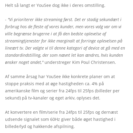
Helt så langt er YouSee dog ikke i deres omstilling.

- 
"Vi prioriterer ikke streaming først. Det er stadig sekundært i 
forbrug hos de fleste af vores kunder, men vores valg var om vi 
ville begrænse brugerne i at få den bedste oplevelse af 
streamingtjenester for ikke marginalt at forringe oplevelsen på 
lineært tv. Der valgte vi til denne kategori af device at gå med en 
standardindstilling, der som nævnt let kan ændres, hvis kunden 
ønsker noget andet,"
 understreger Kim Poul Christensen.

Af samme årsag har YouSee ikke konkrete planer om at 
stoppe praksis med at øge hastigheden ca. 4% på 
amerikanske film og serier fra 24fps til 25fps (billeder per 
sekund) på tv-kanaler og eget arkiv, oplyses det.

At konvertere en film/serie fra 24fps til 25fps og dernæst 
udsende signalet som 60Hz giver både øget hastighed i 
billede/lyd og hakkende afspilning.
