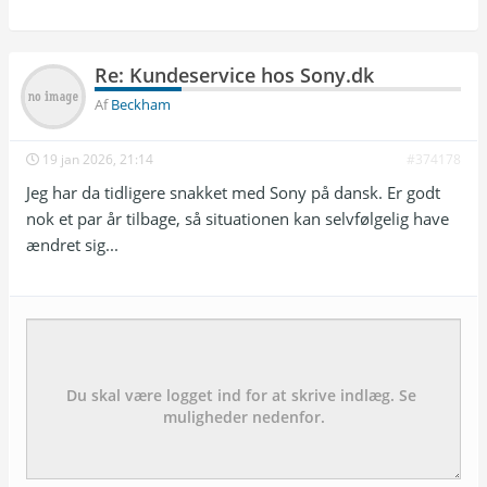
Re: Kundeservice hos Sony.dk
Af
Beckham
19 jan 2026, 21:14
#374178
Jeg har da tidligere snakket med Sony på dansk. Er godt
nok et par år tilbage, så situationen kan selvfølgelig have
ændret sig...
Emne:
besked: