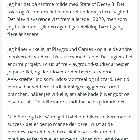
Jeg har det på samme måde med State of Decay 3. Det
føles også som om det har været undervejs i en evighed.
Det blev tilsvarende vist frem allerede i 2020, men som
jeg husker det, gik den egentlige udvikling først i gang
flere år senere.
Jeg håber virkelig, at Playground Games - og alle de andre
involverede studier - får succes med Fable. Det lugter af et
enormt projekt. To ud af tre Playground‑studier arbejder
jo på spillet, og derudover er der hentet eksterne
AAA‑kræfter ind som Eidos‑Montréal og Blizzard. I en tid
hvor vi har set flere studielukninger og generel uro i
branchen, håber jeg virkelig, at Fable både bliver godt og
bliver et hit. Det ville være sundt for hele spilmarkedet.
GTA 6 er jeg ikke så meget i tvivl om bliver en kommerciel
succes - det er der jo mange der bare "VED" at de
nærmest uanset hvad, bare skal have, selv om det
hverken er færdigt eller anmeldt. Sådan tror jeg ikke det