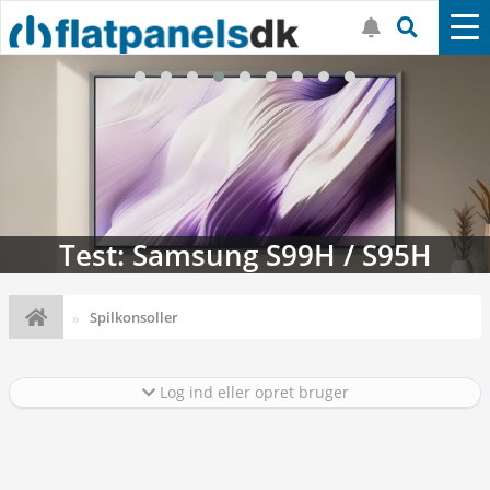
Test: Samsung S99H / S95H
Spilkonsoller
Log ind eller opret bruger