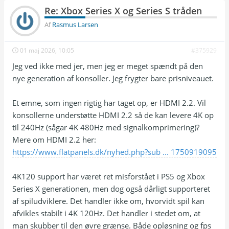
Re: Xbox Series X og Series S tråden
Af
Rasmus Larsen
01 maj 2026, 10:05
#375929
Jeg ved ikke med jer, men jeg er meget spændt på den
nye generation af konsoller. Jeg frygter bare prisniveauet.
Et emne, som ingen rigtig har taget op, er HDMI 2.2. Vil
konsollerne understøtte HDMI 2.2 så de kan levere 4K op
til 240Hz (sågar 4K 480Hz med signalkomprimering)?
Mere om HDMI 2.2 her:
https://www.flatpanels.dk/nyhed.php?sub ... 1750919095
4K120 support har været ret misforstået i PS5 og Xbox
Series X generationen, men dog også dårligt supporteret
af spiludviklere. Det handler ikke om, hvorvidt spil kan
afvikles stabilt i 4K 120Hz. Det handler i stedet om, at
man skubber til den øvre grænse. Både opløsning og fps