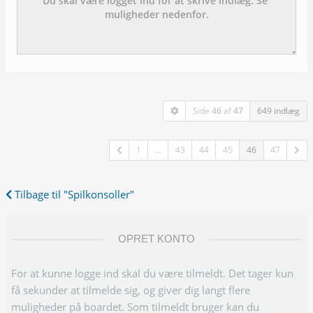
Side
46
af
47
649 indlæg
1
…
43
44
45
46
47
Tilbage til "Spilkonsoller"
OPRET KONTO
For at kunne logge ind skal du være tilmeldt. Det tager kun
få sekunder at tilmelde sig, og giver dig langt flere
muligheder på boardet. Som tilmeldt bruger kan du