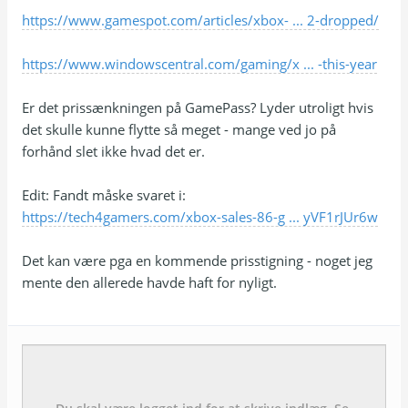
https://www.gamespot.com/articles/xbox- ... 2-dropped/
https://www.windowscentral.com/gaming/x ... -this-year
Er det prissænkningen på GamePass? Lyder utroligt hvis
det skulle kunne flytte så meget - mange ved jo på
forhånd slet ikke hvad det er.
Edit: Fandt måske svaret i:
https://tech4gamers.com/xbox-sales-86-g ... yVF1rJUr6w
Det kan være pga en kommende prisstigning - noget jeg
mente den allerede havde haft for nyligt.
Emne:
besked: