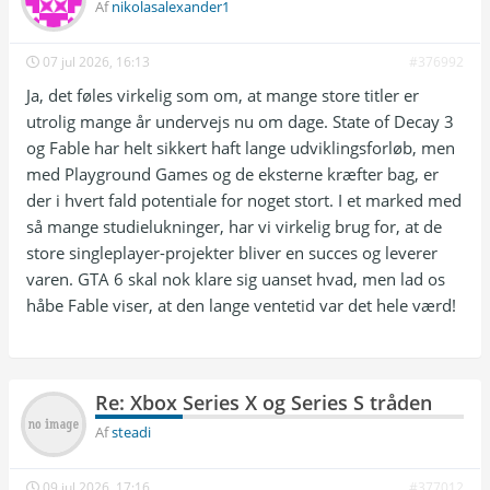
Af
nikolasalexander1
07 jul 2026, 16:13
#376992
Ja, det føles virkelig som om, at mange store titler er
utrolig mange år undervejs nu om dage. State of Decay 3
og Fable har helt sikkert haft lange udviklingsforløb, men
med Playground Games og de eksterne kræfter bag, er
der i hvert fald potentiale for noget stort. I et marked med
så mange studielukninger, har vi virkelig brug for, at de
store singleplayer-projekter bliver en succes og leverer
varen. GTA 6 skal nok klare sig uanset hvad, men lad os
håbe Fable viser, at den lange ventetid var det hele værd!
Re: Xbox Series X og Series S tråden
Af
steadi
09 jul 2026, 17:16
#377012