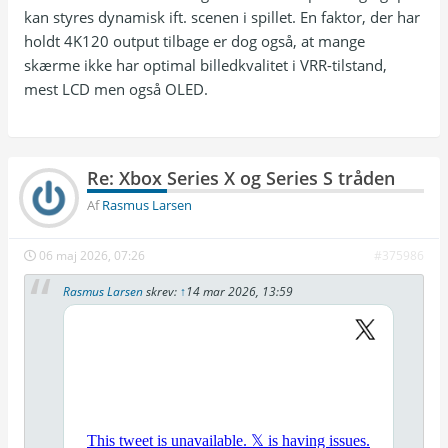
kan styres dynamisk ift. scenen i spillet. En faktor, der har
holdt 4K120 output tilbage er dog også, at mange
skærme ikke har optimal billedkvalitet i VRR-tilstand,
mest LCD men også OLED.
Re: Xbox Series X og Series S tråden
Af
Rasmus Larsen
06 maj 2026, 07:26
#375986
Rasmus Larsen
skrev:
↑
14 mar 2026, 13:59