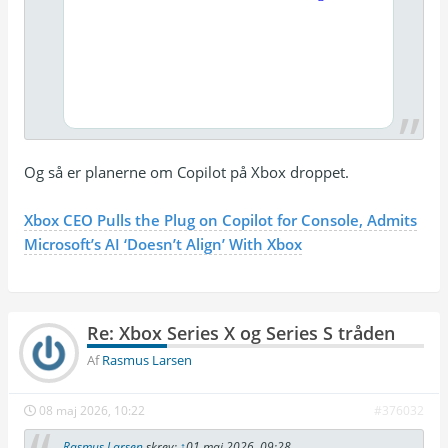
Og så er planerne om Copilot på Xbox droppet.
Xbox CEO Pulls the Plug on Copilot for Console, Admits
Microsoft’s AI ‘Doesn’t Align’ With Xbox
Re: Xbox Series X og Series S tråden
Af
Rasmus Larsen
08 maj 2026, 10:22
#376032
Rasmus Larsen
skrev:
↑
01 maj 2026, 09:28