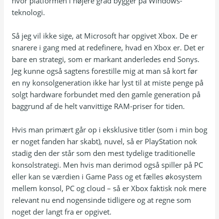
hvor platformen i højere grad bygger på Windows-
teknologi.
Så jeg vil ikke sige, at Microsoft har opgivet Xbox. De er
snarere i gang med at redefinere, hvad en Xbox er. Det er
bare en strategi, som er markant anderledes end Sonys.
Jeg kunne også sagtens forestille mig at man så kort før
en ny konsolgeneration ikke har lyst til at miste penge på
solgt hardware forbundet med den gamle generation på
baggrund af de helt vanvittige RAM-priser for tiden.
Hvis man primært går op i eksklusive titler (som i min bog
er noget fanden har skabt), nuvel, så er PlayStation nok
stadig den der står som den mest tydelige traditionelle
konsolstrategi. Men hvis man derimod også spiller på PC
eller kan se værdien i Game Pass og et fælles økosystem
mellem konsol, PC og cloud – så er Xbox faktisk nok mere
relevant nu end nogensinde tidligere og at regne som
noget der langt fra er opgivet.