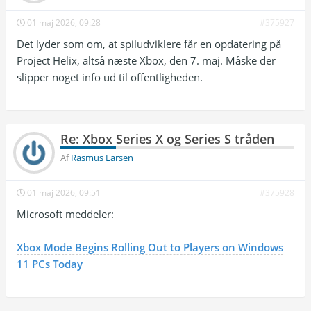
01 maj 2026, 09:28
#375927
Det lyder som om, at spiludviklere får en opdatering på
Project Helix, altså næste Xbox, den 7. maj. Måske der
slipper noget info ud til offentligheden.
Re: Xbox Series X og Series S tråden
Af
Rasmus Larsen
01 maj 2026, 09:51
#375928
Microsoft meddeler:
Xbox Mode Begins Rolling Out to Players on Windows
11 PCs Today