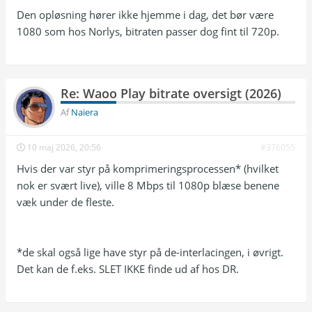
|  ~7.7 | AAC ~133k              |

Den opløsning hører ikke hjemme i dag, det bør være
| Kanal 9                  | 1920×1080p |  50 
1080 som hos Norlys, bitraten passer dog fint til 720p.
|  ~7.4 | AAC ~133k              |

| Discovery                | 1920×1080p |  50 
|  ~7.6 | EC-3 ~260k             |

| Investigation Discovery  | 1920×1080p |  50 
|  ~7.3 | AAC ~134k              |

Re: Waoo Play bitrate oversigt (2026)
| TLC                      | 1920×1080p |  50 
|  ~7.6 | EC-3 ~260k             |

Af
Naiera
| Animal Planet            | 1920×1080p |  50 
|  ~7.5 | AAC ~133k              |

10 maj 2026, 20:56
| Travel Channel           | 1920×1080p |  50 
#376055
|  ~7.4 | AAC ~133k              |

Hvis der var styr på komprimeringsprocessen* (hvilket
| National Geographic      | 1920×1080p |  50 
nok er svært live), ville 8 Mbps til 1080p blæse benene
|  ~7.3 | EC-3 ~260k             |

| National Geographic Wild | 1920×1080p |  50 
væk under de fleste.
|  ~7.7 | EC-3 ~260k             |

| Eurosport 1              | 1920×1080p |  50 
|  ~7.6 | AAC ~134k              |

| Eurosport 2              | 1920×1080p |  50 
*de skal også lige have styr på de-interlacingen, i øvrigt.
|  ~7.5 | AAC ~132k              |

Det kan de f.eks. SLET IKKE finde ud af hos DR.
| Sport Live               | 1920×1080p |  50 
|  ~7.7 | AAC ~135k              |

| Viaplay Sport News       | 1920×1080p |  50 
|  ~7.5 | EC-3 ~260k             |
