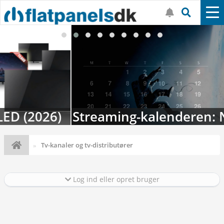
Streaming-kalenderen: Nyt i august
Tv-kanaler og tv-distributører
Log ind eller opret bruger