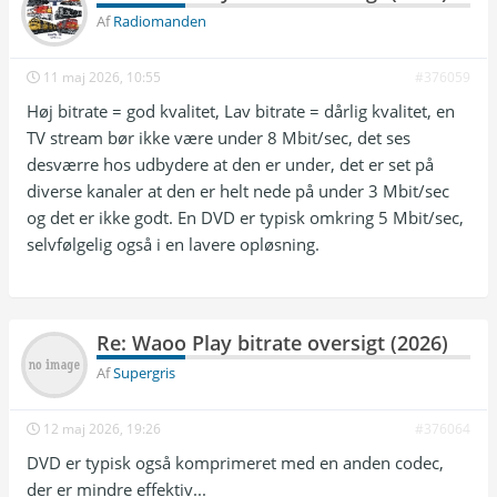
|  ~7.5 | EC-3 ~260k             |

Af
Radiomanden
| France24                 |  1280×720p |  50 
|  ~4.7 | EC-3 ~260k             |

11 maj 2026, 10:55
#376059
| Folketinget              |  1280×720p |  50 
|  ~4.5 | AAC ~133k              |

Høj bitrate = god kvalitet, Lav bitrate = dårlig kvalitet, en
| SVT1                     |  1280×720p |  50 
TV stream bør ikke være under 8 Mbit/sec, det ses
|  ~4.9 | EC-3 ~260k             |

| NRK1                     |  1280×720p |  50 
desværre hos udbydere at den er under, det er set på
|  ~4.4 | EC-3 ~260k             |

diverse kanaler at den er helt nede på under 3 Mbit/sec
| TV4                      |  1280×720p |  50 
og det er ikke godt. En DVD er typisk omkring 5 Mbit/sec,
|  ~4.7 | EC-3 ~260k             |

| TV2 Norge                |  1280×720p |  50 
selvfølgelig også i en lavere opløsning.
|  ~4.8 | AAC ~134k              |

| Das Erste / ARD          |  1280×720p |  50 
|  ~4.7 | EC-3 ~260k             |

| ZDF HD                   |  1280×720p |  50 
|  ~4.8 | EC-3 ~260k             |

Re: Waoo Play bitrate oversigt (2026)
| RTL HD                   | 1920×1080p |  50 
Af
Supergris
|  ~6.7 | EC-3 ~260k             |

| ProSieben HD             | 1920×1080p |  50 
|  ~7.0 | EC-3 ~260k             |

12 maj 2026, 19:26
#376064
| Uptown Dansk Musik       | 1920×1080p |  50 
|  ~6.9 | EC-3 ~260k             |

DVD er typisk også komprimeret med en anden codec,
| Uptown Classic           | 1920×1080p |  50 
der er mindre effektiv...