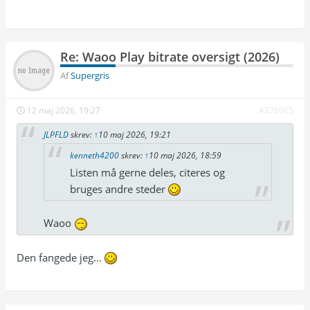
|  ~7.7 | EC-3 ~260k             |

| Uptown Music TV          | 1920×1080p |  50 
|  ~7.7 | EC-3 ~260k (6 kanaler) |

| DK4                      | 1920×1080p |  50 
|  ~6.9 | EC-3 ~260k             |

Re: Waoo Play bitrate oversigt (2026)
| See                      | 1920×1080p |  50 
Af
Supergris
12 maj 2026, 19:27
#376065
JLPFLD
skrev:
↑
10 maj 2026, 19:21
kenneth4200
skrev:
↑
10 maj 2026, 18:59
Listen må gerne deles, citeres og
bruges andre steder
Waoo
Den fangede jeg...