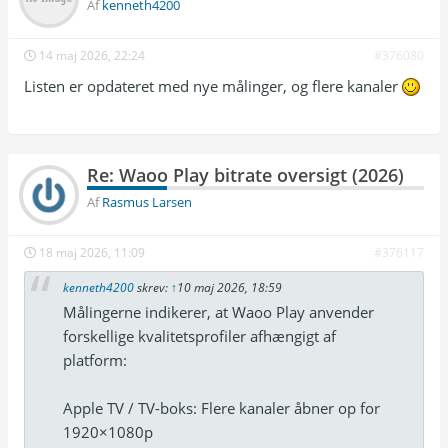
Af
kenneth4200
14 maj 2026, 22:24
#376080
Listen er opdateret med nye målinger, og flere kanaler
Re: Waoo Play bitrate oversigt (2026)
Af
Rasmus Larsen
18 maj 2026, 11:09
#376117
kenneth4200
skrev:
↑
10 maj 2026, 18:59
Målingerne indikerer, at Waoo Play anvender
forskellige kvalitetsprofiler afhængigt af
platform:
Apple TV / TV-boks: Flere kanaler åbner op for
1920×1080p