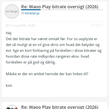
| V Sport Golf             | 1920×1080p |  50 
Re: Waoo Play bitrate oversigt (2026)
|  ~7.4 | EC-3 ~260k             |

| V Sport Ultra HD         | 3840×2160p |  50 
Af
kimklarup
| ~17.5 | EC-3 ~260k             |

| V Series                 | 1920×1080p |  50 
11 maj 2026, 10:30
#376057
|  ~6.9 | EC-3 ~260k             |

| V Film Premiere          | 1920×1080p |  50 
Hej
|  ~6.9 | EC-3 ~260k             |

Det der bitrate har været omtalt før. For os uoplyste er
| V Film Action            | 1920×1080p |  50 
|  ~7.4 | EC-3 ~260k             |

det så muligt at en vil give skriv om hvad det betyder og
| V Film Hits              | 1920×1080p |  50 
evt. lige en kort forklaring på forskellen i disse bitrater og
|  ~7.2 | EC-3 ~260k             |

hvordan disse rate indbyrdes rangeres eksv. hvad
| V Film Family            | 1920×1080p |  50 
|  ~7.1 | EC-3 ~260k             |

forskellen er på god og dårlig.
| Viasat History           | 1920×1080p |  50 
|  ~7.3 | AAC ~132k              |

Måske er der en artikel herinde der kan linkes til?
| Viasat Nature            | 1920×1080p |  50 
|  ~7.6 | AAC ~133k              |

| Viasat Explore           | 1920×1080p |  50 
kim
|  ~7.6 | AAC ~133k              |

| Viaplay Xtra             | 1920×1080p |  50 
|  ~7.4 | AAC ~133k              |

| BBC Nordic               | 1920×1080p |  50 
|  ~7.5 | EC-3 ~260k             |

Re: Waoo Play bitrate oversigt (2026)
| CNN                      | 1920×1080p |  50 