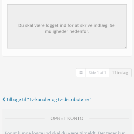
Emne:
besked:
Side
1
af
1
11 indlæg
Tilbage til "Tv-kanaler og tv-distributører"
OPRET KONTO
For at kunne logge ind skal du være tilmeldt. Det tager kun