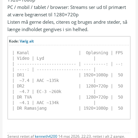
PC / mobil / tablet / browser: Streams ser ud til primært
at være begrænset til 1280×720p
Listen må gerne deles, citeres og bruges andre steder, så
længe indholdet gengives i sin helhed.
Kode:
Vælg alt
| Kanal                    |  Opløsning | FPS 
| Video | Lyd                    |

| ------------------------ | ---------: | --: 
| ----: | ---------------------- |

| DR1                      | 1920×1080p |  50 
|  ~7.4 | AAC ~135k              |

| DR2                      |  1280×720p |  50 
|  ~4.7 | EC-3 ~260k             |

| DR TVA                   |  1280×720p |  50 
|  ~4.1 | AAC ~134k              |

| DR Ramasjang             | 1920×1080p |  50 
|  ~7.5 | AAC ~134k              |

| TV2                      |  1280×720p |  50 
|  ~4.8 | EC-3 ~260k             |

| TV2 News                 |  1280×720p |  50 
|  ~4.7 | EC-3 ~260k             |

Senest rettet af
kenneth4200
14 maj 2026, 22:23, rettet i alt 2 gange.