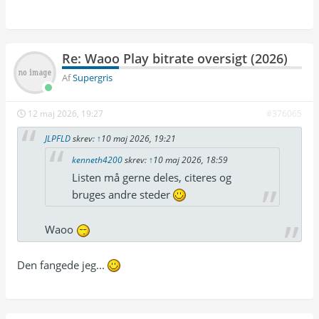
|  ~7.7 | EC-3 ~260k             |

| Uptown Music TV          | 1920×1080p |  50 
|  ~7.7 | EC-3 ~260k (6 kanaler) |

| DK4                      | 1920×1080p |  50 
|  ~6.9 | EC-3 ~260k             |

Re: Waoo Play bitrate oversigt (2026)
| See                      | 1920×1080p |  50 
Af
Supergris
12 maj 2026, 19:27
#376065
JLPFLD
skrev:
↑
10 maj 2026, 19:21
kenneth4200
skrev:
↑
10 maj 2026, 18:59
Listen må gerne deles, citeres og
bruges andre steder
Waoo
Den fangede jeg...