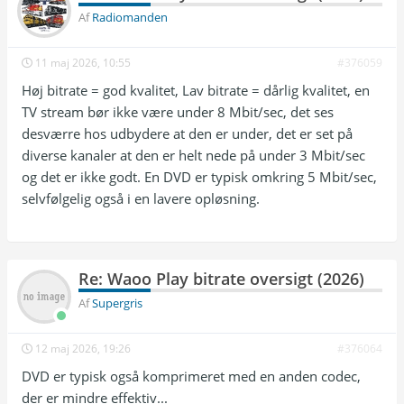
|  ~7.5 | EC-3 ~260k             |

Af
Radiomanden
| France24                 |  1280×720p |  50 
|  ~4.7 | EC-3 ~260k             |

11 maj 2026, 10:55
#376059
| Folketinget              |  1280×720p |  50 
|  ~4.5 | AAC ~133k              |

Høj bitrate = god kvalitet, Lav bitrate = dårlig kvalitet, en
| SVT1                     |  1280×720p |  50 
TV stream bør ikke være under 8 Mbit/sec, det ses
|  ~4.9 | EC-3 ~260k             |

| NRK1                     |  1280×720p |  50 
desværre hos udbydere at den er under, det er set på
|  ~4.4 | EC-3 ~260k             |

diverse kanaler at den er helt nede på under 3 Mbit/sec
| TV4                      |  1280×720p |  50 
og det er ikke godt. En DVD er typisk omkring 5 Mbit/sec,
|  ~4.7 | EC-3 ~260k             |

| TV2 Norge                |  1280×720p |  50 
selvfølgelig også i en lavere opløsning.
|  ~4.8 | AAC ~134k              |

| Das Erste / ARD          |  1280×720p |  50 
|  ~4.7 | EC-3 ~260k             |

| ZDF HD                   |  1280×720p |  50 
|  ~4.8 | EC-3 ~260k             |

Re: Waoo Play bitrate oversigt (2026)
| RTL HD                   | 1920×1080p |  50 
Af
Supergris
|  ~6.7 | EC-3 ~260k             |

| ProSieben HD             | 1920×1080p |  50 
|  ~7.0 | EC-3 ~260k             |

12 maj 2026, 19:26
#376064
| Uptown Dansk Musik       | 1920×1080p |  50 
|  ~6.9 | EC-3 ~260k             |

DVD er typisk også komprimeret med en anden codec,
| Uptown Classic           | 1920×1080p |  50 
der er mindre effektiv...