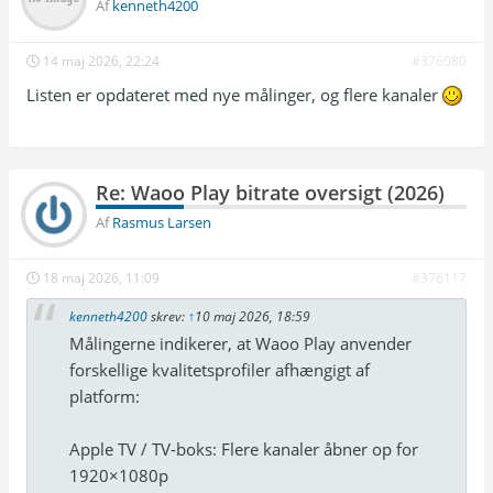
Af
kenneth4200
14 maj 2026, 22:24
#376080
Listen er opdateret med nye målinger, og flere kanaler
Re: Waoo Play bitrate oversigt (2026)
Af
Rasmus Larsen
18 maj 2026, 11:09
#376117
kenneth4200
skrev:
↑
10 maj 2026, 18:59
Målingerne indikerer, at Waoo Play anvender
forskellige kvalitetsprofiler afhængigt af
platform:
Apple TV / TV-boks: Flere kanaler åbner op for
1920×1080p