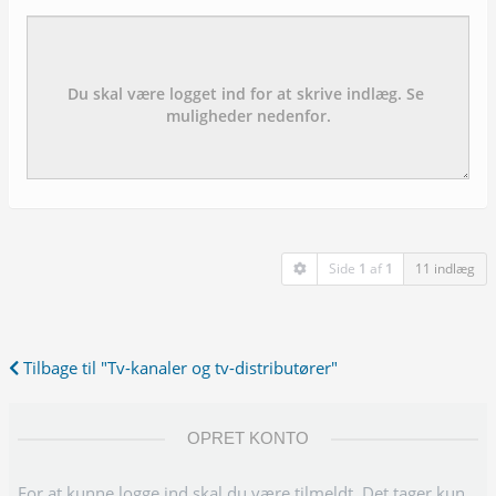
Emne:
besked:
Side
1
af
1
11 indlæg
Tilbage til "Tv-kanaler og tv-distributører"
OPRET KONTO
For at kunne logge ind skal du være tilmeldt. Det tager kun