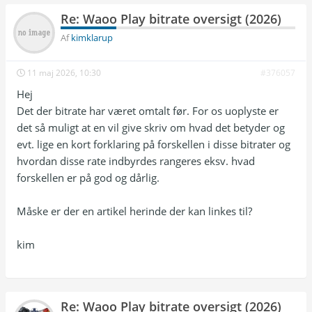
| V Sport Golf             | 1920×1080p |  50 
Re: Waoo Play bitrate oversigt (2026)
|  ~7.4 | EC-3 ~260k             |

| V Sport Ultra HD         | 3840×2160p |  50 
Af
kimklarup
| ~17.5 | EC-3 ~260k             |

| V Series                 | 1920×1080p |  50 
11 maj 2026, 10:30
#376057
|  ~6.9 | EC-3 ~260k             |

| V Film Premiere          | 1920×1080p |  50 
Hej
|  ~6.9 | EC-3 ~260k             |

Det der bitrate har været omtalt før. For os uoplyste er
| V Film Action            | 1920×1080p |  50 
|  ~7.4 | EC-3 ~260k             |

det så muligt at en vil give skriv om hvad det betyder og
| V Film Hits              | 1920×1080p |  50 
evt. lige en kort forklaring på forskellen i disse bitrater og
|  ~7.2 | EC-3 ~260k             |

hvordan disse rate indbyrdes rangeres eksv. hvad
| V Film Family            | 1920×1080p |  50 
|  ~7.1 | EC-3 ~260k             |

forskellen er på god og dårlig.
| Viasat History           | 1920×1080p |  50 
|  ~7.3 | AAC ~132k              |

Måske er der en artikel herinde der kan linkes til?
| Viasat Nature            | 1920×1080p |  50 
|  ~7.6 | AAC ~133k              |

| Viasat Explore           | 1920×1080p |  50 
kim
|  ~7.6 | AAC ~133k              |

| Viaplay Xtra             | 1920×1080p |  50 
|  ~7.4 | AAC ~133k              |

| BBC Nordic               | 1920×1080p |  50 
|  ~7.5 | EC-3 ~260k             |

Re: Waoo Play bitrate oversigt (2026)
| CNN                      | 1920×1080p |  50 