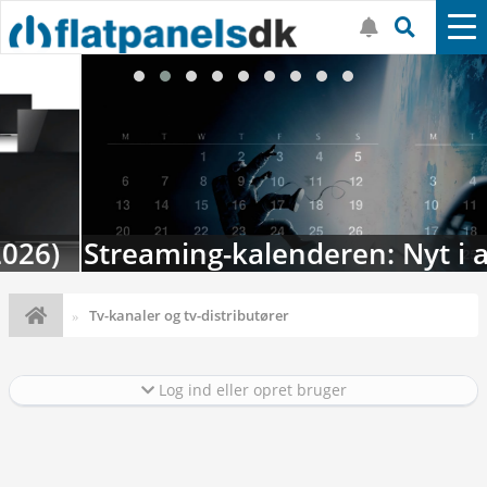
Streaming-kalenderen: Nyt i august
Tv-kanaler og tv-distributører
Log ind eller opret bruger