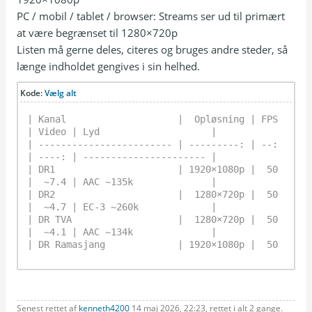
PC / mobil / tablet / browser: Streams ser ud til primært
at være begrænset til 1280×720p
Listen må gerne deles, citeres og bruges andre steder, så
længe indholdet gengives i sin helhed.
Kode:
Vælg alt
| Kanal                    |  Opløsning | FPS 
| Video | Lyd                    |

| ------------------------ | ---------: | --: 
| ----: | ---------------------- |

| DR1                      | 1920×1080p |  50 
|  ~7.4 | AAC ~135k              |

| DR2                      |  1280×720p |  50 
|  ~4.7 | EC-3 ~260k             |

| DR TVA                   |  1280×720p |  50 
|  ~4.1 | AAC ~134k              |

| DR Ramasjang             | 1920×1080p |  50 
|  ~7.5 | AAC ~134k              |

| TV2                      |  1280×720p |  50 
|  ~4.8 | EC-3 ~260k             |

| TV2 News                 |  1280×720p |  50 
|  ~4.7 | EC-3 ~260k             |

Senest rettet af
kenneth4200
14 maj 2026, 22:23, rettet i alt 2 gange.