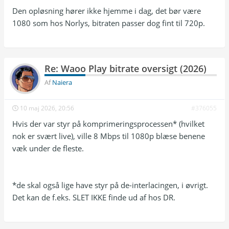
|  ~7.7 | AAC ~133k              |

Den opløsning hører ikke hjemme i dag, det bør være
| Kanal 9                  | 1920×1080p |  50 
1080 som hos Norlys, bitraten passer dog fint til 720p.
|  ~7.4 | AAC ~133k              |

| Discovery                | 1920×1080p |  50 
|  ~7.6 | EC-3 ~260k             |

| Investigation Discovery  | 1920×1080p |  50 
|  ~7.3 | AAC ~134k              |

Re: Waoo Play bitrate oversigt (2026)
| TLC                      | 1920×1080p |  50 
|  ~7.6 | EC-3 ~260k             |

Af
Naiera
| Animal Planet            | 1920×1080p |  50 
|  ~7.5 | AAC ~133k              |

10 maj 2026, 20:56
| Travel Channel           | 1920×1080p |  50 
#376055
|  ~7.4 | AAC ~133k              |

Hvis der var styr på komprimeringsprocessen* (hvilket
| National Geographic      | 1920×1080p |  50 
nok er svært live), ville 8 Mbps til 1080p blæse benene
|  ~7.3 | EC-3 ~260k             |

| National Geographic Wild | 1920×1080p |  50 
væk under de fleste.
|  ~7.7 | EC-3 ~260k             |

| Eurosport 1              | 1920×1080p |  50 
|  ~7.6 | AAC ~134k              |

| Eurosport 2              | 1920×1080p |  50 
*de skal også lige have styr på de-interlacingen, i øvrigt.
|  ~7.5 | AAC ~132k              |

Det kan de f.eks. SLET IKKE finde ud af hos DR.
| Sport Live               | 1920×1080p |  50 
|  ~7.7 | AAC ~135k              |

| Viaplay Sport News       | 1920×1080p |  50 
|  ~7.5 | EC-3 ~260k             |
