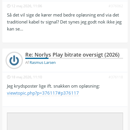
12 maj 2026, 11:06
#376062
Så det vil sige de kører med bedre opløsning end via det
traditionel kabel tv signal? Det synes jeg godt nok ikke jeg
kan se...
Re: Norlys Play bitrate oversigt (2026)
Af
Rasmus Larsen
18 maj 2026, 11:10
#376118
Jeg krydsposter lige ift. snakken om opløsning:
viewtopic.php?p=376117#p376117
Emne:
besked: