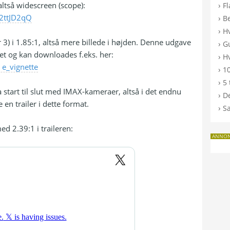
altså widescreen (scope):
›
F
2ttJD2qQ
›
B
›
H
ar 3) i 1.85:1, altså mere billede i højden. Denne udgave
›
G
ket og kan downloades f.eks. her:
›
Hv
. e_vignette
›
10
›
5 
 start til slut med IMAX-kameraer, altså i det endnu
›
De
 en trailer i dette format.
›
S
 2.39:1 i traileren:
ANNO