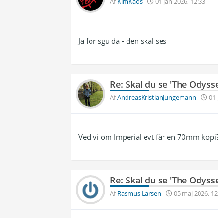
Af
KimKaos
-
01 jan 2026, 12:33
Ja for sgu da - den skal ses
Re: Skal du se 'The Odyss
Af
AndreasKristianJungemann
-
01 
Ved vi om Imperial evt får en 70mm kopi
Re: Skal du se 'The Odyss
Af
Rasmus Larsen
-
05 maj 2026, 12