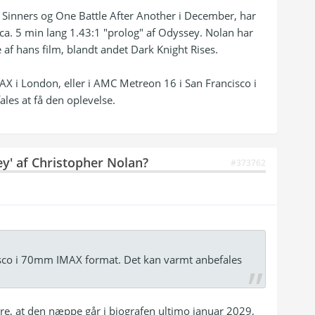
 Sinners og One Battle After Another i December, har
ca. 5 min lang 1.43:1 "prolog" af Odyssey. Nolan har
 af hans film, blandt andet Dark Knight Rises.
MAX i London, eller i AMC Metreon 16 i San Francisco i
es at få den oplevelse.
ey' af Christopher Nolan?
#373762
isco i 70mm IMAX format. Det kan varmt anbefales
bare, at den næppe går i biografen ultimo januar 2029,