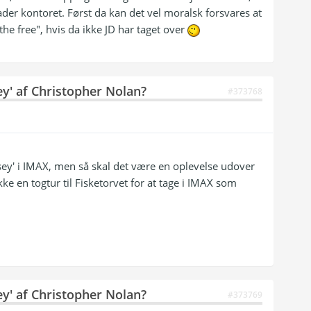
ader kontoret. Først da kan det vel moralsk forsvares at
the free", hvis da ikke JD har taget over
ey' af Christopher Nolan?
#373768
ssey' i IMAX, men så skal det være en oplevelse udover
ke en togtur til Fisketorvet for at tage i IMAX som
ey' af Christopher Nolan?
#373769