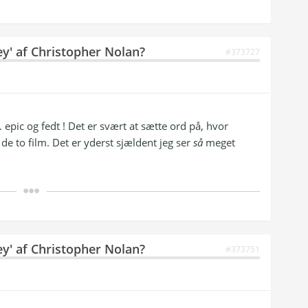
ey' af Christopher Nolan?
#373727
. epic og fedt ! Det er svært at sætte ord på, hvor
 de to film. Det er yderst sjældent jeg ser
så
meget
ey' af Christopher Nolan?
#373751