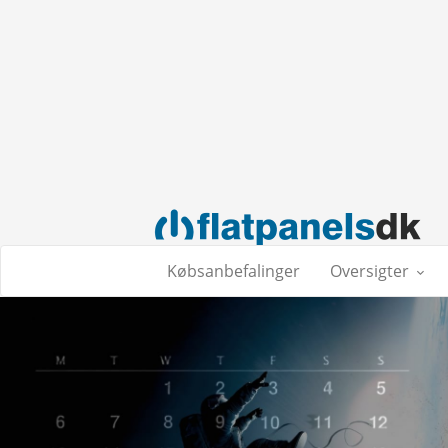
Købsanbefalinger
Oversigter