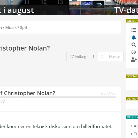
 i august
TV-da
MENU
m / Musik / Spil
hristopher Nolan?
27 indlæg
1
2
Næste
SOCIAL
af Christopher Nolan?
#373725
ANNO
:57
POPUL
›
A
n der kommer en teknisk diskussion om billedformatet.
›
T