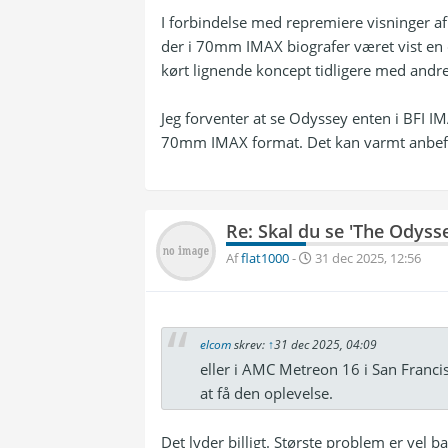
I forbindelse med repremiere visninger af
der i 70mm IMAX biografer været vist en 
kørt lignende koncept tidligere med andre
Jeg forventer at se Odyssey enten i BFI I
70mm IMAX format. Det kan varmt anbefal
Re: Skal du se 'The Odyss
Af
flat1000
-
31 dec 2025, 12:56
elcom
skrev:
↑
31 dec 2025, 04:09
eller i AMC Metreon 16 i San Franc
at få den oplevelse.
Det lyder billigt. Største problem er vel 