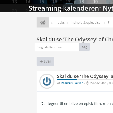
Streaming-kalenderen: Nyt
Indeks
Indhold & oplevelser
Fil
Skal du se 'The Odyssey' af C
Søg
Svar
Skal du se 'The Odyssey' 
Af
Rasmus Larsen
-
29 dec 2025, 08
Det tegner til en blive en episk film, me