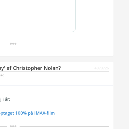
ey' af Christopher Nolan?
#373726
:59
 i år:
 optaget 100% på IMAX-film