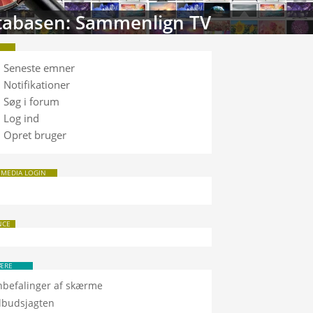
tabasen: Sammenlign TV
Seneste emner
Notifikationer
Søg i forum
Log ind
Opret bruger
 MEDIA LOGIN
NCE
ÆRE
nbefalinger af skærme
ilbudsjagten