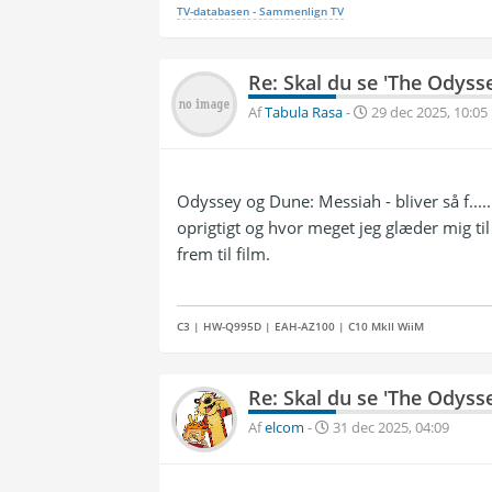
TV-databasen - Sammenlign TV
Re: Skal du se 'The Odyss
Af
Tabula Rasa
-
29 dec 2025, 10:05
Odyssey og Dune: Messiah - bliver så f.....
oprigtigt og hvor meget jeg glæder mig til
frem til film.
C3 | HW-Q995D | EAH-AZ100 | C10 MkII WiiM
Re: Skal du se 'The Odyss
Af
elcom
-
31 dec 2025, 04:09