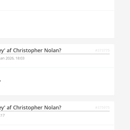
ey' af Christopher Nolan?
#373775
jan 2026, 18:03
?
ey' af Christopher Nolan?
#375975
:17