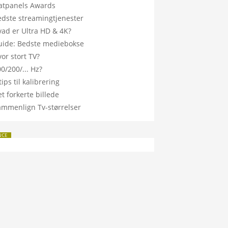
latpanels Awards
edste streamingtjenester
vad er Ultra HD & 4K?
uide: Bedste mediebokse
or stort TV?
0/200/... Hz?
tips til kalibrering
t forkerte billede
ammenlign Tv-størrelser
NCE