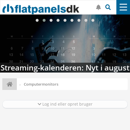
Streaming-kalenderen: Nyt i august
Computermonitors
Log ind eller opret bruger