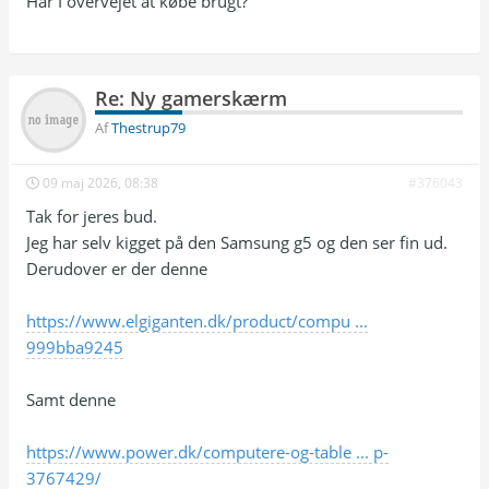
Har I overvejet at købe brugt?
Re: Ny gamerskærm
Af
Thestrup79
09 maj 2026, 08:38
#376043
Tak for jeres bud.
Jeg har selv kigget på den Samsung g5 og den ser fin ud.
Derudover er der denne
https://www.elgiganten.dk/product/compu ...
999bba9245
Samt denne
https://www.power.dk/computere-og-table ... p-
3767429/