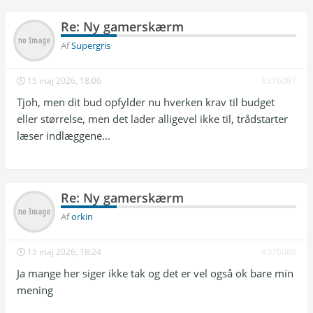
Re: Ny gamerskærm
Af
Supergris
15 maj 2026, 18:06
#376087
Tjoh, men dit bud opfylder nu hverken krav til budget
eller størrelse, men det lader alligevel ikke til, trådstarter
læser indlæggene...
Re: Ny gamerskærm
Af
orkin
15 maj 2026, 18:24
#376088
Ja mange her siger ikke tak og det er vel også ok bare min
mening