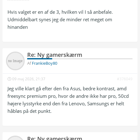
Hvis valget er en af de 3, hvilken vil I så anbefale.
Udmiddelbart synes jeg de minder ret meget om
hinanden
Re: Ny gamerskærm
Af
FrankieBoy80
09 maj 2026, 21:37
#376049
Jeg ville klart gå efter den fra Asus, bedre kontrast, amd
freesync premium pro, hvor de andre ikke har pro, 50cd
højere lysstyrke end den fra Lenovo, Samsungs er helt
håbløs på det punkt.
Re: Ny gamerskærm