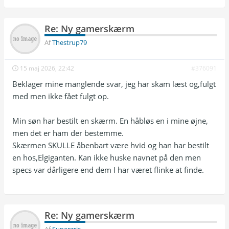
Re: Ny gamerskærm
Af
Thestrup79
15 maj 2026, 22:42
#376091
Beklager mine manglende svar, jeg har skam læst og,fulgt
med men ikke fået fulgt op.
Min søn har bestilt en skærm. En håbløs en i mine øjne,
men det er ham der bestemme.
Skærmen SKULLE åbenbart være hvid og han har bestilt
en hos,Elgiganten. Kan ikke huske navnet på den men
specs var dårligere end dem I har været flinke at finde.
Re: Ny gamerskærm