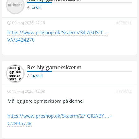
Af
orkin
09 maj 2026, 22:16
#376051
https://www.proshop.dk/Skaerm/34-ASUS-T ...
VA/3424270
Re: Ny gamerskærm
Af
azrael
15 maj 2026, 12:58
#376082
Må jeg gøre opmærksom på denne:
https://www.proshop.dk/Skaerm/27-GIGABY ... -
C/3445738