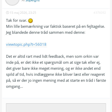
Af
Supergris
15 maj 2026, 23:25
#376092
Tak for svar.
Min lille bemærkning var faktisk baseret på en fejltagelse.
Jeg blandede denne tråd sammen med denne:
viewtopic.php?t=56018
Det er altid rart med lidt feedback, men som orkin var
inde på, er det ikke et spørgsmål om at sige tak eller ej,
det giver bare ikke meget mening, og er ikke andet end
spild af tid, hvis indlæggene ikke bliver læst eller reageret
på, så er der jo ingen mening med at starte en tråd i første
omgang...
Emne:
besked: