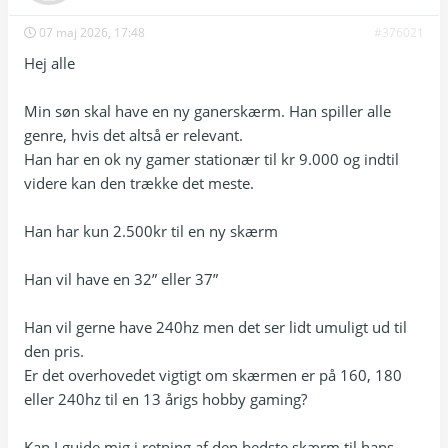
07 maj 2026, 17:48
#376021
Hej alle
Min søn skal have en ny ganerskærm. Han spiller alle
genre, hvis det altså er relevant.
Han har en ok ny gamer stationær til kr 9.000 og indtil
videre kan den trække det meste.
Han har kun 2.500kr til en ny skærm
Han vil have en 32” eller 37”
Han vil gerne have 240hz men det ser lidt umuligt ud til
den pris.
Er det overhovedet vigtigt om skærmen er på 160, 180
eller 240hz til en 13 årigs hobby gaming?
Kan I guide mig i retning af den bedste skærm til hans