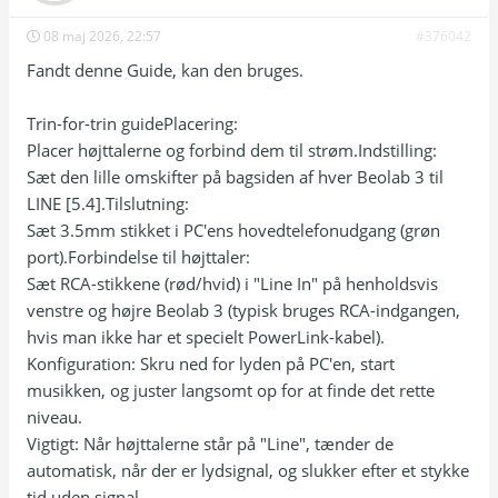
08 maj 2026, 22:57
#376042
Fandt denne Guide, kan den bruges.
Trin-for-trin guidePlacering:
Placer højttalerne og forbind dem til strøm.Indstilling:
Sæt den lille omskifter på bagsiden af hver Beolab 3 til
LINE [5.4].Tilslutning:
Sæt 3.5mm stikket i PC'ens hovedtelefonudgang (grøn
port).Forbindelse til højttaler:
Sæt RCA-stikkene (rød/hvid) i "Line In" på henholdsvis
venstre og højre Beolab 3 (typisk bruges RCA-indgangen,
hvis man ikke har et specielt PowerLink-kabel).
Konfiguration: Skru ned for lyden på PC'en, start
musikken, og juster langsomt op for at finde det rette
niveau.
Vigtigt: Når højttalerne står på "Line", tænder de
automatisk, når der er lydsignal, og slukker efter et stykke
tid uden signal.