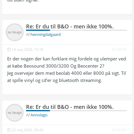
Re: Er du til B&O - men ikke 100%.
Af
henningdalgaard
14 maj 2026, 15:18
#376079
Er der nogen der kan forklare mig fordele og ulemper ved
at købe Beosound 3000/3200 Og Beocenter 2?
Jeg overvejer dem med beolab 4000 eller 8000 på sigt. Til
at spille vinyl og cd'er og bluetooth streaming.
Re: Er du til B&O - men ikke 100%.
Af
Annolago
22 maj 2026, 09:43
#376187