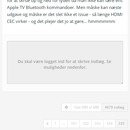
for at skrue op og ned for lyden da man ikke kan lære ens
Apple TV Bluetooth kommandoer. Men måske kan næste
udgave og måske er det slet ikke et issue - så længe HDMI
CEC virker - og det plejer det jo at gøre... hmmmmmm
Emne:
besked:
Side
335
af
335
4679 indlæg
1
…
331
332
333
334
335