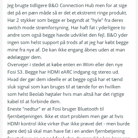
Jeg brugte tidligere B&O Connection Hub men for at sige
det på en pæn måde så er det et ekstremt ringe produkt.
Har 2 stykker som begge er begyndt at "hyle" fra deres
switch mode strømforsyning. Har haft fat i yderligere to
andre som også begge havde udviklet den fejl. B&O yder
ingen som helst support på trods af at jeg har købt begge
mine fra nye af. De kan ikke engang åbnes uden at man
ødelægger dem.
Overvejer i stedet at købe enten en Wiim eller den nye
Fosi S3. Begge har HDMI eARC indgang og stereo ud.
Hvad der gør dem ideelle er at begge også har et tænd
sluk signal som kan bruges til at tænde for en hvilken
som helst Beolab højtaler hvis man altså har det rigtige
kabel til at forbinde dem.
Eneste "nedtur" er at Fosi bruger Bluetooth til
fjernbetjeningen. Ikke et stort problem men gør at hvis
HDMI kontrol ikke virker (har ikke prøvet det - men burde
gøre det) så skal man have fat i en anden fjernbetjening