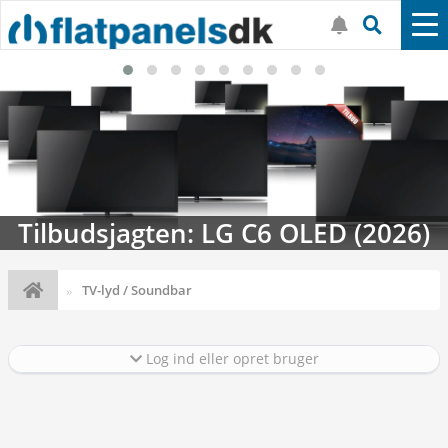
Tilbudsjagten: LG C6 OLED (2026)
TV-lyd / Soundbar
Log ind eller opret bruger