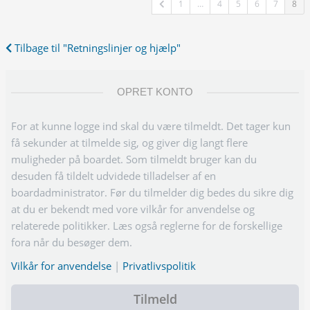
1
…
4
5
6
7
8
Tilbage til "Retningslinjer og hjælp"
OPRET KONTO
For at kunne logge ind skal du være tilmeldt. Det tager kun
få sekunder at tilmelde sig, og giver dig langt flere
muligheder på boardet. Som tilmeldt bruger kan du
desuden få tildelt udvidede tilladelser af en
boardadministrator. Før du tilmelder dig bedes du sikre dig
at du er bekendt med vore vilkår for anvendelse og
relaterede politikker. Læs også reglerne for de forskellige
fora når du besøger dem.
Vilkår for anvendelse
|
Privatlivspolitik
Tilmeld