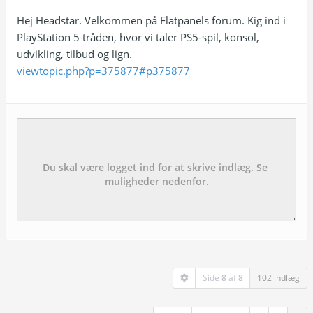
Hej Headstar. Velkommen på Flatpanels forum. Kig ind i
PlayStation 5 tråden, hvor vi taler PS5-spil, konsol,
udvikling, tilbud og lign.
viewtopic.php?p=375877#p375877
Emne:
besked:
Side
8
af
8
102 indlæg