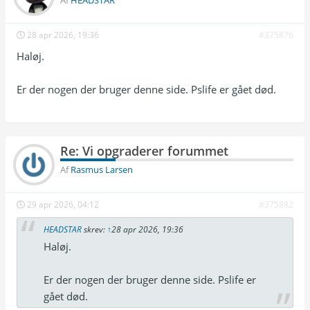
Af
HEADSTAR
28 apr 2026, 19:36
#375876
Haløj.
Er der nogen der bruger denne side. Pslife er gået død.
Re: Vi opgraderer forummet
Af
Rasmus Larsen
29 apr 2026, 04:12
#375882
HEADSTAR
skrev:
↑
28 apr 2026, 19:36
Haløj.
Er der nogen der bruger denne side. Pslife er
gået død.