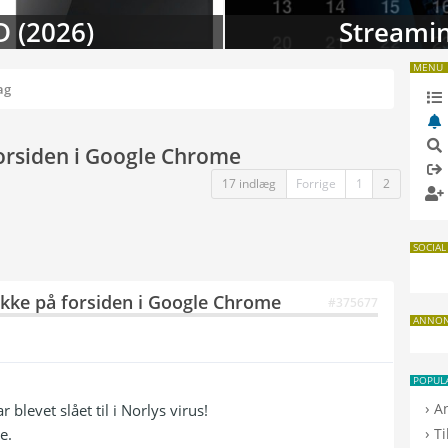
D (2026)
Streamin
MENU
ag
forsiden i Google Chrome
17 indlæg
Forrige
1
2
SOCIAL
ikke på forsiden i Google Chrome
#375677
ANNO
POPUL
›
A
blevet slået til i Norlys virus!
›
e.
T