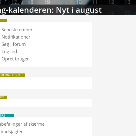
g-kalenderen: Nyt i august
Seneste emner
Notifikationer
Søg i forum
Log ind
Opret bruger
 MEDIA LOGIN
NCE
ÆRE
nbefalinger af skærme
ilbudsjagten