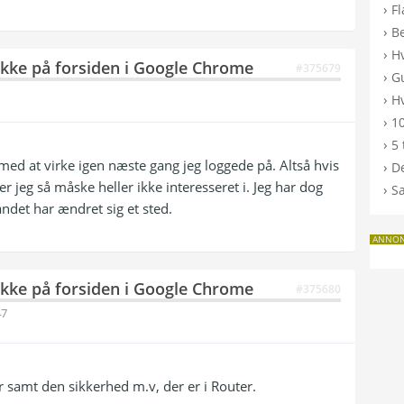
›
F
›
B
›
H
ikke på forsiden i Google Chrome
#375679
›
G
›
Hv
›
10
›
5 
med at virke igen næste gang jeg loggede på. Altså hvis
›
De
er jeg så måske heller ikke interesseret i. Jeg har dog
›
S
 andet har ændret sig et sted.
ANNO
ikke på forsiden i Google Chrome
#375680
47
 samt den sikkerhed m.v, der er i Router.