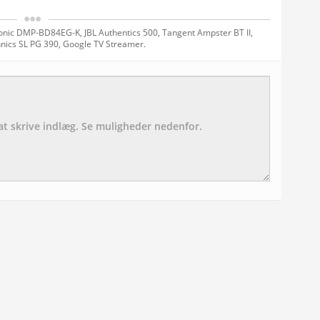
onic DMP-BD84EG-K, JBL Authentics 500, Tangent Ampster BT II,
nics SL PG 390, Google TV Streamer.
Emne:
besked: