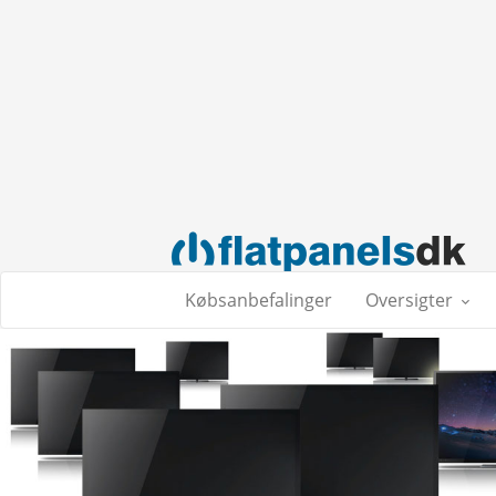
Købsanbefalinger
Oversigter