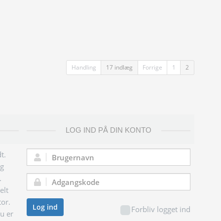
Handling
17 indlæg
Forrige
1
2
LOG IND PÅ DIN KONTO
t.
Brugernavn:
og
.
Adgangskode:
elt
tor.
Log ind
Forbliv logget ind
du er