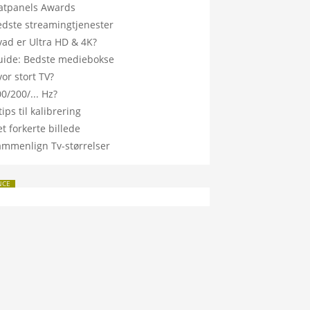
latpanels Awards
edste streamingtjenester
vad er Ultra HD & 4K?
uide: Bedste mediebokse
or stort TV?
0/200/... Hz?
tips til kalibrering
t forkerte billede
ammenlign Tv-størrelser
NCE