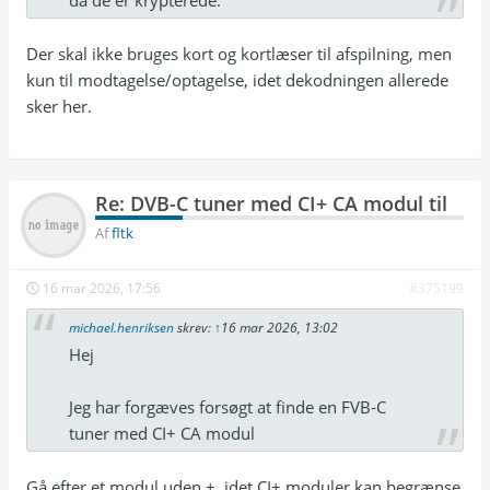
Der skal ikke bruges kort og kortlæser til afspilning, men
kun til modtagelse/optagelse, idet dekodningen allerede
sker her.
Re: DVB-C tuner med CI+ CA modul til
Af
fltk
16 mar 2026, 17:56
#375199
michael.henriksen
skrev:
↑
16 mar 2026, 13:02
Hej
Jeg har forgæves forsøgt at finde en FVB-C
tuner med CI+ CA modul
Gå efter et modul uden +, idet CI+ moduler kan begrænse