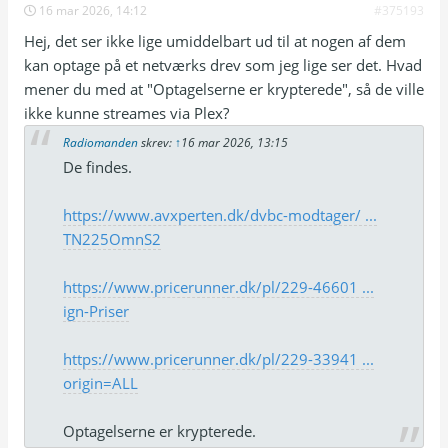
16 mar 2026, 14:12
#375193
Hej, det ser ikke lige umiddelbart ud til at nogen af dem
kan optage på et netværks drev som jeg lige ser det. Hvad
mener du med at "Optagelserne er krypterede", så de ville
ikke kunne streames via Plex?
Radiomanden
skrev:
↑
16 mar 2026, 13:15
De findes.
https://www.avxperten.dk/dvbc-modtager/ ...
TN225OmnS2
https://www.pricerunner.dk/pl/229-46601 ...
ign-Priser
https://www.pricerunner.dk/pl/229-33941 ...
origin=ALL
Optagelserne er krypterede.