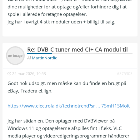
dine muligheder for at optage og/eller forhindre dig i at
spole i allerede foretagne optagelser.
Jeg har i øvrigt 4 stk moduler uden + billigt til salg.
Re: DVB-C tuner med CI+ CA modul til
Af
MartinNordic
22 mar 2026, 10:53
#375303
Godt nok udsolgt, men måske kan du finde en brugt på
eBay, Tradera el.lign.
https://www.electrola.dk/technotrend?sr ... 7SmH1SMoit
Jeg har sådan en. Den optager med DVBViewer på
Windows 11 og optagelserne afspilles fint i f.eks. VLC
media player og videoredigeringsprogrammer håndterer