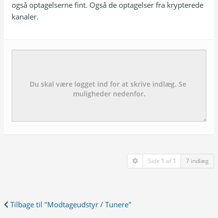
også optagelserne fint. Også de optagelser fra krypterede
kanaler.
Emne:
besked:
Side
1
af
1
7 indlæg
Tilbage til "Modtageudstyr / Tunere"