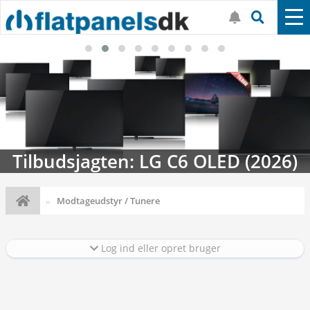
Streaming-kalenderen: Nyt i august
Modtageudstyr / Tunere
Log ind eller opret bruger