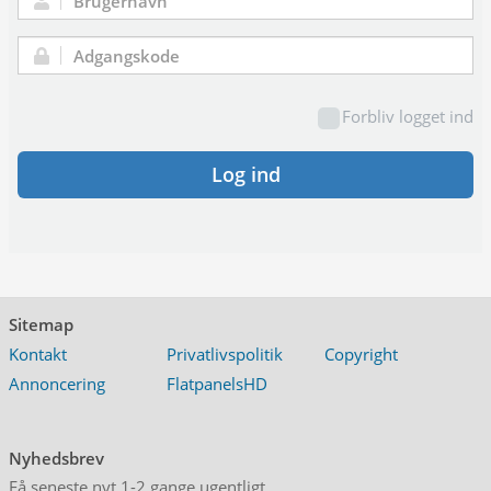
Brugernavn:
Adgangskode:
Forbliv logget ind
Log ind
Sitemap
Kontakt
Privatlivspolitik
Copyright
Annoncering
FlatpanelsHD
Nyhedsbrev
Få seneste nyt 1-2 gange ugentligt