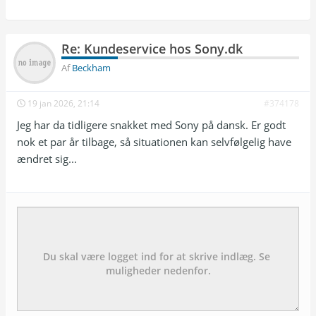
Re: Kundeservice hos Sony.dk
Af
Beckham
19 jan 2026, 21:14
#374178
Jeg har da tidligere snakket med Sony på dansk. Er godt
nok et par år tilbage, så situationen kan selvfølgelig have
ændret sig...
Emne:
besked: