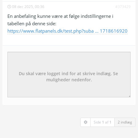
08 dec 2025, 00:36
#373429
En anbefaling kunne være at følge indstillingerne i
tabellen på denne side:
https://www.flatpanels.dk/test.php?suba ... 1718616920
Emne:
besked:
Side
1
af
1
2 indlæg