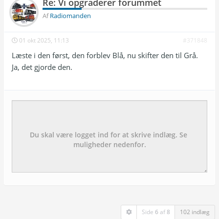
Re: Vi opgraderer forummet
Af
Radiomanden
01 okt 2025, 11:13
#371848
Læste i den først, den forblev Blå, nu skifter den til Grå.
Ja, det gjorde den.
Emne:
besked:
Side
6
af
8
102 indlæg