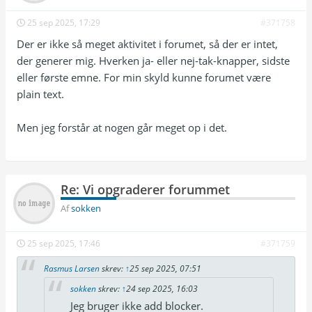
25 sep 2025, 17:29
#371758
Der er ikke så meget aktivitet i forumet, så der er intet,
der generer mig. Hverken ja- eller nej-tak-knapper, sidste
eller første emne. For min skyld kunne forumet være
plain text.
Men jeg forstår at nogen går meget op i det.
Re: Vi opgraderer forummet
Af
sokken
25 sep 2025, 17:46
#371759
Rasmus Larsen
skrev:
↑
25 sep 2025, 07:51
sokken
skrev:
↑
24 sep 2025, 16:03
Jeg bruger ikke add blocker.