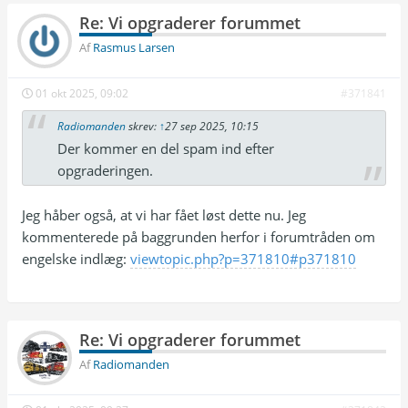
Re: Vi opgraderer forummet
Af
Rasmus Larsen
01 okt 2025, 09:02
#371841
Radiomanden
skrev:
↑
27 sep 2025, 10:15
Der kommer en del spam ind efter
opgraderingen.
Jeg håber også, at vi har fået løst dette nu. Jeg
kommenterede på baggrunden herfor i forumtråden om
engelske indlæg:
viewtopic.php?p=371810#p371810
Re: Vi opgraderer forummet
Af
Radiomanden