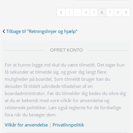
1
…
4
5
6
7
8
Tilbage til "Retningslinjer og hjælp"
OPRET KONTO
For at kunne logge ind skal du være tilmeldt. Det tager kun
få sekunder at tilmelde sig, og giver dig langt flere
muligheder på boardet. Som tilmeldt bruger kan du
desuden få tildelt udvidede tilladelser af en
boardadministrator. Før du tilmelder dig bedes du sikre dig
at du er bekendt med vore vilkår for anvendelse og
relaterede politikker. Læs også reglerne for de forskellige
fora når du besøger dem.
Vilkår for anvendelse
|
Privatlivspolitik