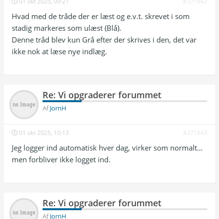
01 okt 2025, 09:27
#371842
Hvad med de tråde der er læst og e.v.t. skrevet i som
stadig markeres som ulæst (Blå).
Denne tråd blev kun Grå efter der skrives i den, det var
ikke nok at læse nye indlæg.
Re: Vi opgraderer forummet
Af
JornH
01 okt 2025, 10:13
#371843
Jeg logger ind automatisk hver dag, virker som normalt…
men forbliver ikke logget ind.
Re: Vi opgraderer forummet
Af
JornH