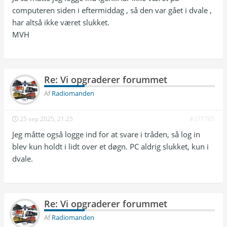
computeren siden i eftermiddag , så den var gået i dvale ,
har altså ikke været slukket.
MVH
Re: Vi opgraderer forummet
Af
Radiomanden
25 sep 2025, 21:25
#371765
Jeg måtte også logge ind for at svare i tråden, så log in
blev kun holdt i lidt over et døgn. PC aldrig slukket, kun i
dvale.
Re: Vi opgraderer forummet
Af
Radiomanden