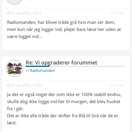
01 okt 2025, 10:15
#371844
Radiomanden, har bliver tråde grå hvis man ser dem,
men kun når jeg logger ind, plejer bare læse her uden at
være logget ind…
Re: Vi opgraderer forummet
Af
Radiomanden
01 okt 2025, 10:20
#371845
Ja der er også noget der som ikke er 100% stabilt endnu,
skulle dog ikke logge ind her til morgen, det blev husket
fra i går.
Det er ikke alle tråde der skifter fra Blå til Grå når de er
læst.