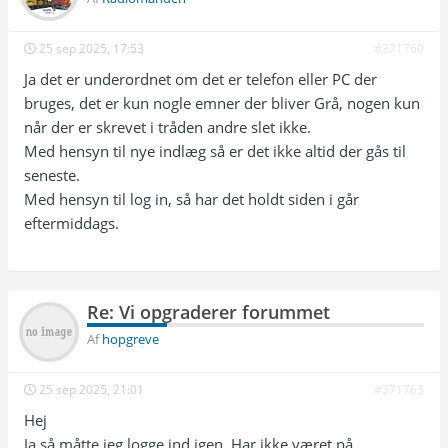
25 sep 2025, 17:53
#371760
Ja det er underordnet om det er telefon eller PC der
bruges, det er kun nogle emner der bliver Grå, nogen kun
når der er skrevet i tråden andre slet ikke.
Med hensyn til nye indlæg så er det ikke altid der gås til
seneste.
Med hensyn til log in, så har det holdt siden i går
eftermiddags.
Re: Vi opgraderer forummet
Af
hopgreve
25 sep 2025, 21:01
#371763
Hej
Ja så måtte jeg logge ind igen..Har ikke været på