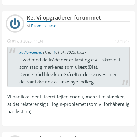
Re: Vi opgraderer forummet
Af
Rasmus Larsen
01 okt 2025, 11:04
#371847
Radiomanden
skrev:
↑
01 okt 2025, 09:27
Hvad med de tråde der er læst og e.v.t. skrevet i
som stadig markeres som ulæst (Blå).
Denne tråd blev kun Grå efter der skrives i den,
det var ikke nok at læse nye indlæg.
Vi har ikke identificeret fejlen endnu, men vi mistænker,
at det relaterer sig til login-problemet (som vi forhåbentlig
har løst nu).