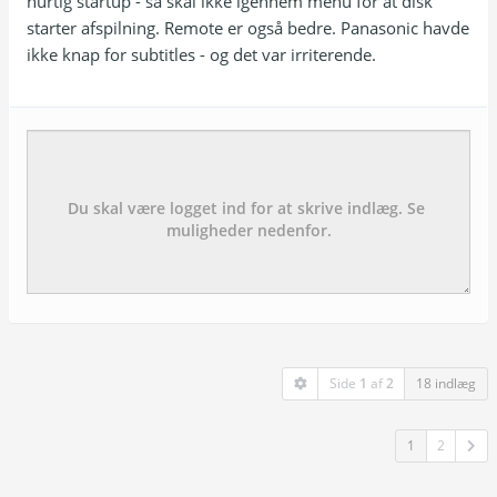
hurtig startup - så skal ikke igennem menu for at disk
starter afspilning. Remote er også bedre. Panasonic havde
ikke knap for subtitles - og det var irriterende.
Emne:
besked:
Side
1
af
2
18 indlæg
1
2