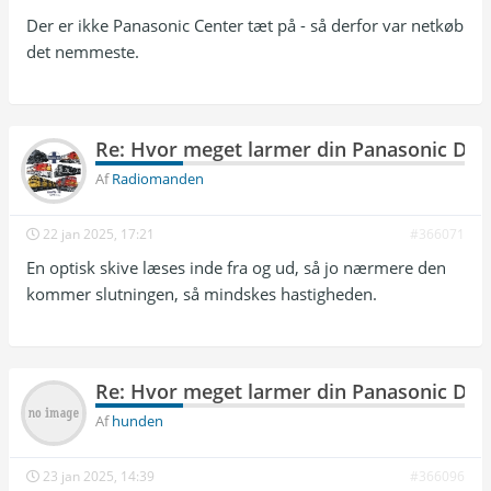
Der er ikke Panasonic Center tæt på - så derfor var netkøb
det nemmeste.
Re: Hvor meget larmer din Panasonic DP
Af
Radiomanden
22 jan 2025, 17:21
#366071
En optisk skive læses inde fra og ud, så jo nærmere den
kommer slutningen, så mindskes hastigheden.
Re: Hvor meget larmer din Panasonic DP
Af
hunden
23 jan 2025, 14:39
#366096