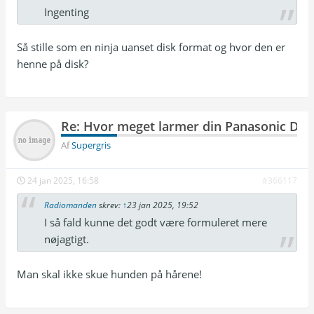
Ingenting
Så stille som en ninja uanset disk format og hvor den er
henne på disk?
Re: Hvor meget larmer din Panasonic DP
Af
Supergris
24 jan 2025, 16:58
#366117
Radiomanden
skrev:
↑
23 jan 2025, 19:52
I så fald kunne det godt være formuleret mere
nøjagtigt.
Man skal ikke skue hunden på hårene!