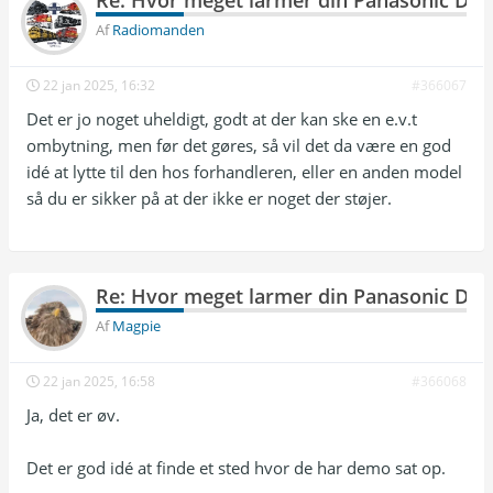
Re: Hvor meget larmer din Panasonic DP
Af
Radiomanden
22 jan 2025, 16:32
#366067
Det er jo noget uheldigt, godt at der kan ske en e.v.t
ombytning, men før det gøres, så vil det da være en god
idé at lytte til den hos forhandleren, eller en anden model
så du er sikker på at der ikke er noget der støjer.
Re: Hvor meget larmer din Panasonic DP
Af
Magpie
22 jan 2025, 16:58
#366068
Ja, det er øv.
Det er god idé at finde et sted hvor de har demo sat op.