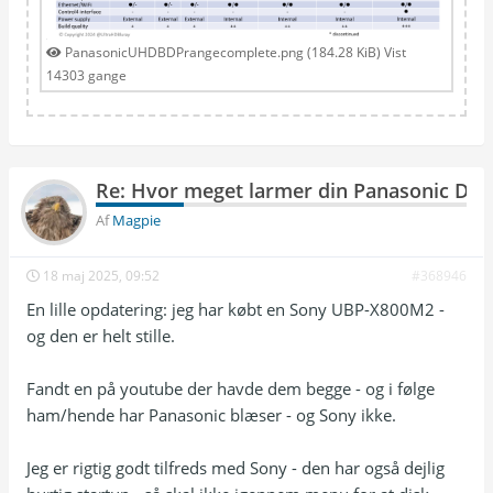
PanasonicUHDBDPrangecomplete.png (184.28 KiB) Vist
14303 gange
Re: Hvor meget larmer din Panasonic DP
Af
Magpie
18 maj 2025, 09:52
#368946
En lille opdatering: jeg har købt en Sony UBP-X800M2 -
og den er helt stille.
Fandt en på youtube der havde dem begge - og i følge
ham/hende har Panasonic blæser - og Sony ikke.
Jeg er rigtig godt tilfreds med Sony - den har også dejlig