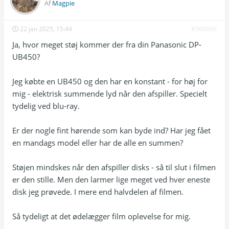
Af
Magpie
22 jan 2025, 15:44
#366066
Ja, hvor meget støj kommer der fra din Panasonic DP-
UB450?
Jeg købte en UB450 og den har en konstant - for høj for
mig - elektrisk summende lyd når den afspiller. Specielt
tydelig ved blu-ray.
Er der nogle fint hørende som kan byde ind? Har jeg fået
en mandags model eller har de alle en summen?
Støjen mindskes når den afspiller disks - så til slut i filmen
er den stille. Men den larmer lige meget ved hver eneste
disk jeg prøvede. I mere end halvdelen af filmen.
Så tydeligt at det ødelægger film oplevelse for mig.