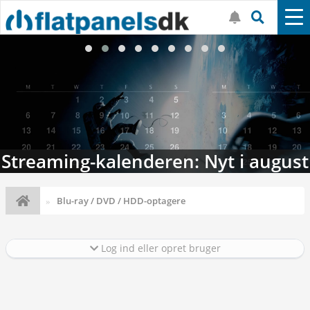
Streaming-kalenderen: Nyt i august
Blu-ray / DVD / HDD-optagere
Log ind eller opret bruger