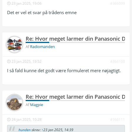
23 jan 2025, 19:06
#366099
Det er vel et svar på trådens emne
Re: Hvor meget larmer din Panasonic DP
Af
Radiomanden
23 jan 2025, 19:52
#366100
I så fald kunne det godt være formuleret mere nøjagtigt.
Re: Hvor meget larmer din Panasonic DP
Af
Magpie
24 jan 2025, 10:28
#366111
hunden
skrev:
↑
23 jan 2025, 14:39