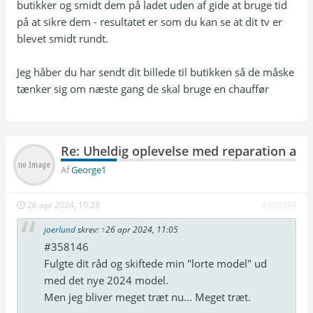
butikker og smidt dem på ladet uden af gide at bruge tid
på at sikre dem - resultatet er som du kan se at dit tv er
blevet smidt rundt.
Jeg håber du har sendt dit billede til butikken så de måske
tænker sig om næste gang de skal bruge en chauffør
Re: Uheldig oplevelse med reparation af T
Af
George1
26 apr 2024, 19:28
#358354
joerlund
skrev:
↑
26 apr 2024, 11:05
#358146
Fulgte dit råd og skiftede min "lorte model" ud
med det nye 2024 model.
Men jeg bliver meget træt nu... Meget træt.