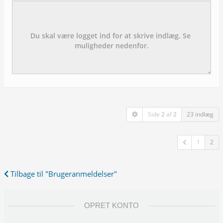
Emne:
besked:
Side
2
af
2
23 indlæg
1
2
Tilbage til "Brugeranmeldelser"
OPRET KONTO