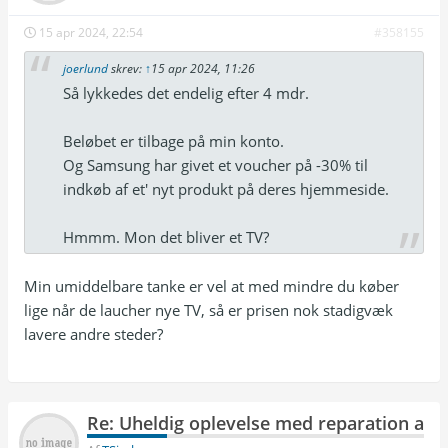
15 apr 2024, 22:54
#358155
joerlund
skrev:
↑
15 apr 2024, 11:26
Så lykkedes det endelig efter 4 mdr.
Beløbet er tilbage på min konto.
Og Samsung har givet et voucher på -30% til
indkøb af et' nyt produkt på deres hjemmeside.
Hmmm. Mon det bliver et TV?
Min umiddelbare tanke er vel at med mindre du køber
lige når de laucher nye TV, så er prisen nok stadigvæk
lavere andre steder?
Re: Uheldig oplevelse med reparation af T