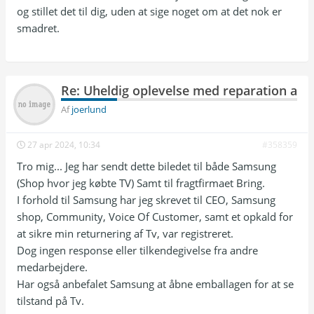
og stillet det til dig, uden at sige noget om at det nok er
smadret.
Re: Uheldig oplevelse med reparation af T
Af
joerlund
27 apr 2024, 10:34
#358359
Tro mig... Jeg har sendt dette biledet til både Samsung
(Shop hvor jeg købte TV) Samt til fragtfirmaet Bring.
I forhold til Samsung har jeg skrevet til CEO, Samsung
shop, Community, Voice Of Customer, samt et opkald for
at sikre min returnering af Tv, var registreret.
Dog ingen response eller tilkendegivelse fra andre
medarbejdere.
Har også anbefalet Samsung at åbne emballagen for at se
tilstand på Tv.