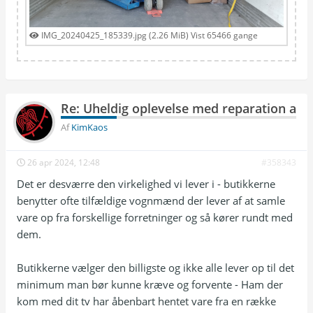
IMG_20240425_185339.jpg (2.26 MiB) Vist 65466 gange
Re: Uheldig oplevelse med reparation af T
Af
KimKaos
26 apr 2024, 12:48
#358343
Det er desværre den virkelighed vi lever i - butikkerne
benytter ofte tilfældige vognmænd der lever af at samle
vare op fra forskellige forretninger og så kører rundt med
dem.
Butikkerne vælger den billigste og ikke alle lever op til det
minimum man bør kunne kræve og forvente - Ham der
kom med dit tv har åbenbart hentet vare fra en række