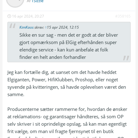
Af
TSizzle
16 apr 2024, 20:27
#358165
KimKaos
skrev:
↑
15 apr 2024, 12:15
Sikke en sur sag - men det er godt at der bliver
gjort opmærksom på ElGig efterhånden super
elendige service - kan kun anbefale at folk
finder en helt anden forhandler
Jeg kan fortælle dig, at uanset om det havde heddet
Elgiganten, Power, HifiKlubben, Proshop, eller noget
syvende på kvitteringen, så havde oplevelsen været den
samme.
Producenterne sætter rammerne for, hvordan de ønsker
at reklamations- og garantisager håndteres, så som OP
selv skriver i sit oprindelige opslag, så kan man egentligt
frit vælge, om man vil fragte fjernsynet til en butik