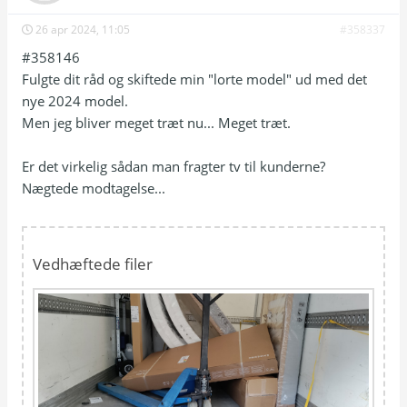
26 apr 2024, 11:05
#358337
#358146
Fulgte dit råd og skiftede min "lorte model" ud med det
nye 2024 model.
Men jeg bliver meget træt nu... Meget træt.
Er det virkelig sådan man fragter tv til kunderne?
Nægtede modtagelse...
Vedhæftede filer