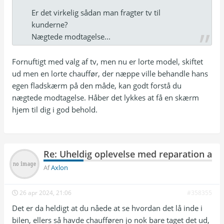
Er det virkelig sådan man fragter tv til
kunderne?
Nægtede modtagelse...
Fornuftigt med valg af tv, men nu er lorte model, skiftet
ud men en lorte chauffør, der næppe ville behandle hans
egen fladskærm på den måde, kan godt forstå du
nægtede modtagelse. Håber det lykkes at få en skærm
hjem til dig i god behold.
Re: Uheldig oplevelse med reparation af T
Af
Axlon
26 apr 2024, 21:06
#358355
Det er da heldigt at du nåede at se hvordan det lå inde i
bilen, ellers så havde chaufføren jo nok bare taget det ud,