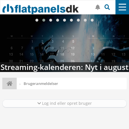
Streaming-kalenderen: Nyt i august
Brugeranmeldelser
Log ind eller opret bruger