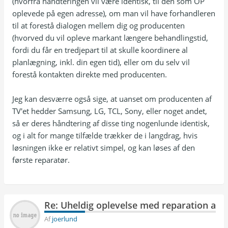
(hvorfra håndteringen vil være identisk, til den som OP
oplevede på egen adresse), om man vil have forhandleren
til at forestå dialogen mellem dig og producenten
(hvorved du vil opleve markant længere behandlingstid,
fordi du får en tredjepart til at skulle koordinere al
planlægning, inkl. din egen tid), eller om du selv vil
forestå kontakten direkte med producenten.
Jeg kan desværre også sige, at uanset om producenten af
TV'et hedder Samsung, LG, TCL, Sony, eller noget andet,
så er deres håndtering af disse ting nogenlunde identisk,
og i alt for mange tilfælde trækker de i langdrag, hvis
løsningen ikke er relativt simpel, og kan løses af den
første reparatør.
Re: Uheldig oplevelse med reparation af T
Af
joerlund