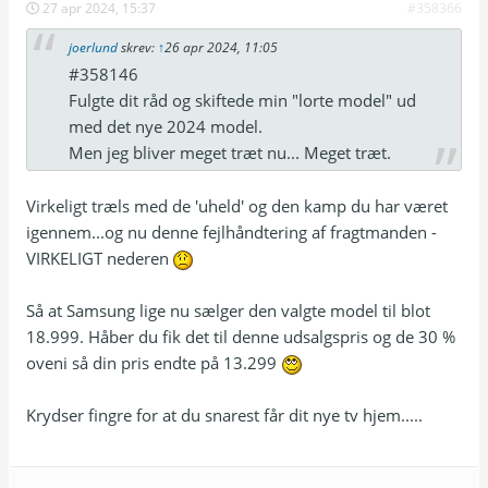
27 apr 2024, 15:37
#358366
joerlund
skrev:
↑
26 apr 2024, 11:05
#358146
Fulgte dit råd og skiftede min "lorte model" ud
med det nye 2024 model.
Men jeg bliver meget træt nu... Meget træt.
Virkeligt træls med de 'uheld' og den kamp du har været
igennem...og nu denne fejlhåndtering af fragtmanden -
VIRKELIGT nederen
Så at Samsung lige nu sælger den valgte model til blot
18.999. Håber du fik det til denne udsalgspris og de 30 %
oveni så din pris endte på 13.299
Krydser fingre for at du snarest får dit nye tv hjem.....