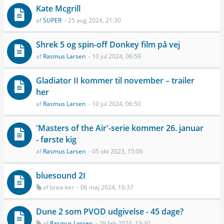
Kate Mcgrill
af
SUPER
- 25 aug 2024, 21:30
Shrek 5 og spin-off Donkey film på vej
af
Rasmus Larsen
- 10 jul 2024, 06:59
Gladiator II kommer til november – trailer
her
af
Rasmus Larsen
- 10 jul 2024, 06:50
'Masters of the Air'-serie kommer 26. januar
- første kig
af
Rasmus Larsen
- 05 okt 2023, 15:06
bluesound 2I
af
brea-ker
- 06 maj 2024, 16:37
Dune 2 som PVOD udgivelse - 45 dage?
af
Rasmus Larsen
- 29 feb 2024, 13:30