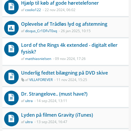
Hjælp til køb af gode høretelefoner
af
coolio122
- 22 nov 2024, 06:02
Oplevelse af Trådløs lyd og afstemning
af
disqus_Cr1DFvT0xq
- 26 jan 2025, 10:15
Lord of the Rings 4k extended - digitalt eller
fysisk?
af
matthiasnielsen
- 09 nov 2024, 17:26
Underlig fedtet bilægning på DVD skive
af
VILLAFOREVER
- 11 nov 2024, 15:25
Dr. Strangelove.. (must have?)
af
ultra
- 14 sep 2024, 13:11
Lyden på filmen Gravity (iTunes)
af
ultra
- 13 sep 2024, 16:47