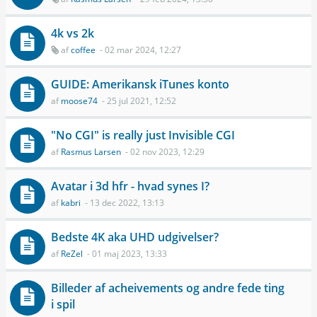
4k vs 2k
af
coffee
- 02 mar 2024, 12:27
GUIDE: Amerikansk iTunes konto
af
moose74
- 25 jul 2021, 12:52
"No CGI" is really just Invisible CGI
af
Rasmus Larsen
- 02 nov 2023, 12:29
Avatar i 3d hfr - hvad synes I?
af
kabri
- 13 dec 2022, 13:13
Bedste 4K aka UHD udgivelser?
af
ReZel
- 01 maj 2023, 13:33
Billeder af acheivements og andre fede ting
i spil