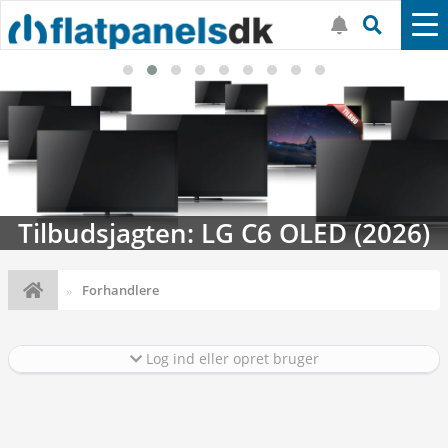
Streaming-kalenderen: Nyt i august
Forhandlere
Log ind eller opret bruger