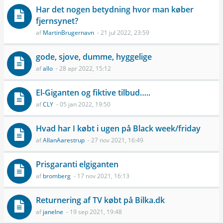
Har det nogen betydning hvor man køber
fjernsynet?
af
MartinBrugernavn
- 21 jul 2022, 23:59
gode, sjove, dumme, hyggelige
af
allo
- 28 apr 2022, 15:12
El-Giganten og fiktive tilbud…..
af
CLY
- 05 jan 2022, 19:50
Hvad har I købt i ugen på Black week/friday
af
AllanAarestrup
- 27 nov 2021, 16:49
Prisgaranti elgiganten
af
bromberg
- 17 nov 2021, 16:13
Returnering af TV købt på Bilka.dk
af
janelne
- 19 sep 2021, 19:48