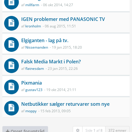
af
millfarm
- 06 okt 2014, 14:27
IGEN problemer med PANASONIC TV
af
kronholm
- 06 aug 2015, 11:51
Elgiganten - lag på tv.
af
Nissemanden
- 19 jan 2015, 18:20
Falsk Media Markt i Polen?
af
flatnesdam
- 23 jan 2015, 22:26
Pixmania
af
gustav123
- 19 okt 2014, 21:11
Netbutikker sælger returvarer som nye
af
moppy
- 15 feb 2013, 09:05
Side
1
af
8
372 emner
Opret forumtråd