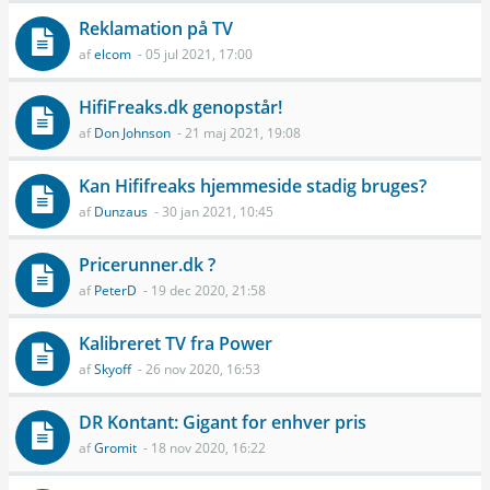
Reklamation på TV
af
elcom
- 05 jul 2021, 17:00
HifiFreaks.dk genopstår!
af
Don Johnson
- 21 maj 2021, 19:08
Kan Hififreaks hjemmeside stadig bruges?
af
Dunzaus
- 30 jan 2021, 10:45
Pricerunner.dk ?
af
PeterD
- 19 dec 2020, 21:58
Kalibreret TV fra Power
af
Skyoff
- 26 nov 2020, 16:53
DR Kontant: Gigant for enhver pris
af
Gromit
- 18 nov 2020, 16:22