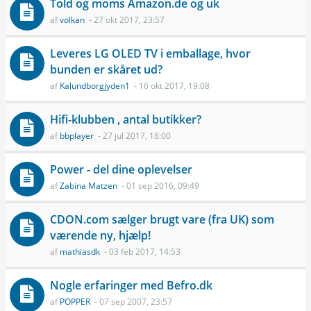
Told og moms Amazon.de og uk
af
volkan
- 27 okt 2017, 23:57
Leveres LG OLED TV i emballage, hvor
bunden er skåret ud?
af
Kalundborgjyden1
- 16 okt 2017, 19:08
Hifi-klubben , antal butikker?
af
bbplayer
- 27 jul 2017, 18:00
Power - del dine oplevelser
af
Zabina Matzen
- 01 sep 2016, 09:49
CDON.com sælger brugt vare (fra UK) som
værende ny, hjælp!
af
mathiasdk
- 03 feb 2017, 14:53
Nogle erfaringer med Befro.dk
af
POPPER
- 07 sep 2007, 23:57