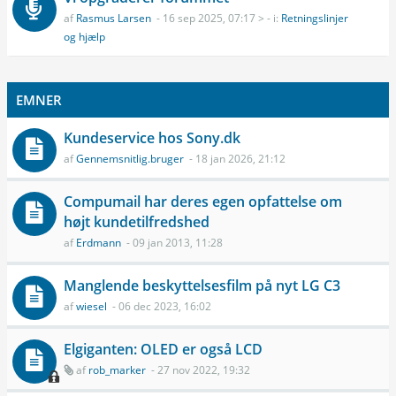
af
Rasmus Larsen
- 16 sep 2025, 07:17 > - i:
Retningslinjer
og hjælp
EMNER
Kundeservice hos Sony.dk
af
Gennemsnitlig.bruger
- 18 jan 2026, 21:12
Compumail har deres egen opfattelse om
højt kundetilfredshed
af
Erdmann
- 09 jan 2013, 11:28
Manglende beskyttelsesfilm på nyt LG C3
af
wiesel
- 06 dec 2023, 16:02
Elgiganten: OLED er også LCD
af
rob_marker
- 27 nov 2022, 19:32