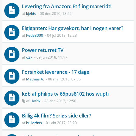
Levering fra Amazon: Et f-ing mareridt!
af
kjelds
- 08 dec 2016, 18:22
Elgiganten: Har gavekort, har I nogen varer?
af
Pede8000
- 04 jul 2018, 12:23
Power returret TV
af
o27
- 09 jun 2018, 11:17
Forsinket leverance - 17 dage
af
Mathias A.
- 08 mar 2018, 07:36
køb af philips tv 65pus8102 hos wupti
af
Hafdk
- 28 dec 2017, 12:50
Billig 4k film? Seriøs side eller?
af
bullerfnis
- 01 okt 2017, 23:20