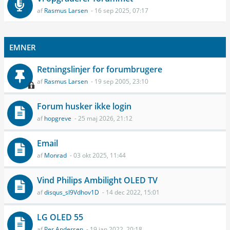
af
Rasmus Larsen
- 16 sep 2025, 07:17
EMNER
Retningslinjer for forumbrugere
af
Rasmus Larsen
- 19 sep 2005, 23:10
Forum husker ikke login
af
hopgreve
- 25 maj 2026, 21:12
Email
af
Monrad
- 03 okt 2025, 11:44
Vind Philips Ambilight OLED TV
af
disqus_sI9Vdhov1D
- 14 dec 2022, 15:01
LG OLED 55
af
Per Andersen
- 19 jan 2022, 20:18