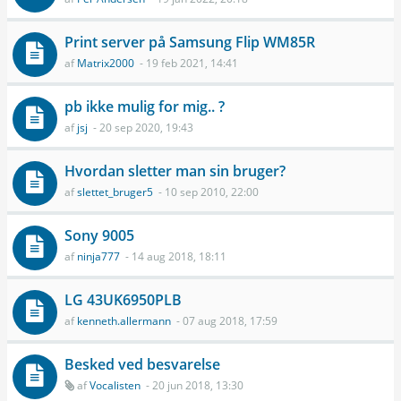
Print server på Samsung Flip WM85R
af
Matrix2000
- 19 feb 2021, 14:41
pb ikke mulig for mig.. ?
af
jsj
- 20 sep 2020, 19:43
Hvordan sletter man sin bruger?
af
slettet_bruger5
- 10 sep 2010, 22:00
Sony 9005
af
ninja777
- 14 aug 2018, 18:11
LG 43UK6950PLB
af
kenneth.allermann
- 07 aug 2018, 17:59
Besked ved besvarelse
af
Vocalisten
- 20 jun 2018, 13:30