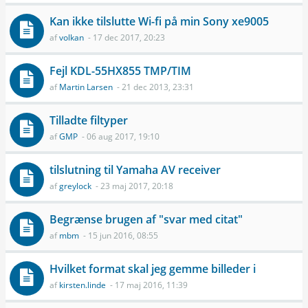
Kan ikke tilslutte Wi-fi på min Sony xe9005
af
volkan
- 17 dec 2017, 20:23
Fejl KDL-55HX855 TMP/TIM
af
Martin Larsen
- 21 dec 2013, 23:31
Tilladte filtyper
af
GMP
- 06 aug 2017, 19:10
tilslutning til Yamaha AV receiver
af
greylock
- 23 maj 2017, 20:18
Begrænse brugen af "svar med citat"
af
mbm
- 15 jun 2016, 08:55
Hvilket format skal jeg gemme billeder i
af
kirsten.linde
- 17 maj 2016, 11:39