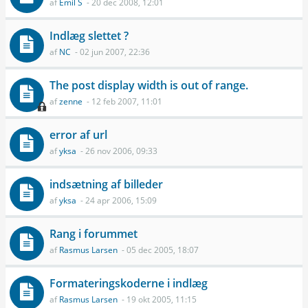
af
Emil S
- 20 dec 2008, 12:01
Indlæg slettet ?
af
NC
- 02 jun 2007, 22:36
The post display width is out of range.
af
zenne
- 12 feb 2007, 11:01
error af url
af
yksa
- 26 nov 2006, 09:33
indsætning af billeder
af
yksa
- 24 apr 2006, 15:09
Rang i forummet
af
Rasmus Larsen
- 05 dec 2005, 18:07
Formateringskoderne i indlæg
af
Rasmus Larsen
- 19 okt 2005, 11:15