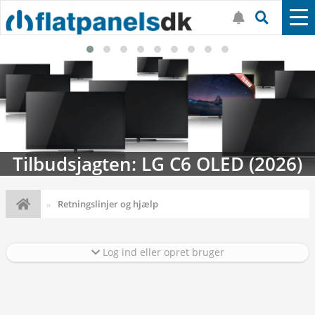
Streaming-kalenderen: Nyt i august
Retningslinjer og hjælp
Log ind eller opret bruger