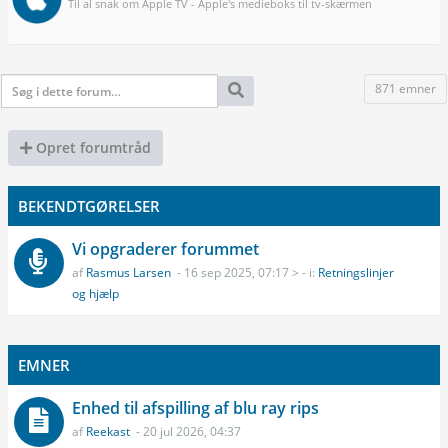
Til al snak om Apple TV - Apple's medieboks til tv-skærmen
871 emner
Opret forumtråd
BEKENDTGØRELSER
Vi opgraderer forummet
af
Rasmus Larsen
- 16 sep 2025, 07:17 > - i:
Retningslinjer
og hjælp
EMNER
Enhed til afspilling af blu ray rips
af
Reekast
- 20 jul 2026, 04:37