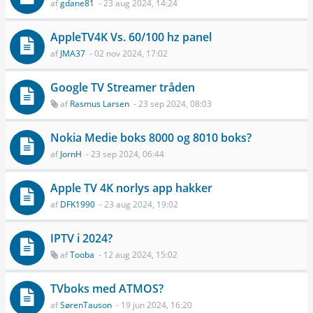
af
gdane81
- 23 aug 2024, 14:24
AppleTV4K Vs. 60/100 hz panel
af
JMA37
- 02 nov 2024, 17:02
Google TV Streamer tråden
af
Rasmus Larsen
- 23 sep 2024, 08:03
Nokia Medie boks 8000 og 8010 boks?
af
JornH
- 23 sep 2024, 06:44
Apple TV 4K norlys app hakker
af
DFK1990
- 23 aug 2024, 19:02
IPTV i 2024?
af
Tooba
- 12 aug 2024, 15:02
TVboks med ATMOS?
af
SørenTauson
- 19 jun 2024, 16:20