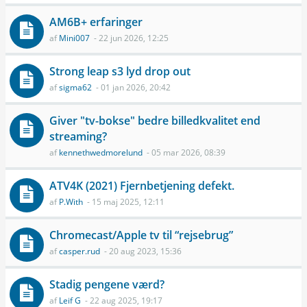
AM6B+ erfaringer
af
Mini007
- 22 jun 2026, 12:25
Strong leap s3 lyd drop out
af
sigma62
- 01 jan 2026, 20:42
Giver "tv-bokse" bedre billedkvalitet end
streaming?
af
kennethwedmorelund
- 05 mar 2026, 08:39
ATV4K (2021) Fjernbetjening defekt.
af
P.With
- 15 maj 2025, 12:11
Chromecast/Apple tv til “rejsebrug”
af
casper.rud
- 20 aug 2023, 15:36
Stadig pengene værd?
af
Leif G
- 22 aug 2025, 19:17