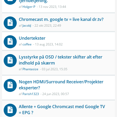
fjernbetjening.
af
Holger-P
- 13 nov 2023, 13:44
Chromecast m. google tv = live kanal dr.tv?
af
JacobJ
- 22 okt 2023, 22:49
Undertekster
af
coffee
- 13 aug 2023, 14:02
Lysstyrke på OSD / tekster skifter alt efter
indhold på skærm
af
Phantasize
- 03 jul 2023, 15:35
Nogen HDMI/Surround Receiver/Projekter
eksperter?
af
Parish1323
- 24 jun 2023, 00:57
Allente + Google Chromcast med Google TV
= EPG ?