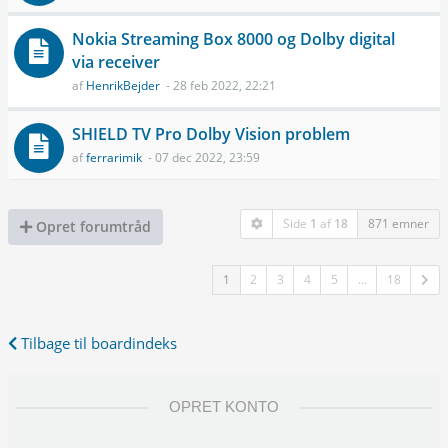
Nokia Streaming Box 8000 og Dolby digital
via receiver
af
HenrikBejder
- 28 feb 2022, 22:21
SHIELD TV Pro Dolby Vision problem
af
ferrarimik
- 07 dec 2022, 23:59
Side
1
af
18
871 emner
Opret forumtråd
1
2
3
4
5
…
18
Tilbage til boardindeks
OPRET KONTO