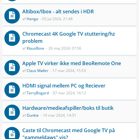
Altibox/Ibox - alt sendes i HDR
af
Hanga
- 03 jul 2024, 21:48
Chromecast 4K Google TV stuttering/hz
problem
af
KlausRose
- 26 maj 2024, 07:56
Apple TV virker ikke med BeoRemote One
af
Claus Møller
- 17 mar 2024, 15:53
HDMI signal mellem PC og Reciever
af
TerryBogard
- 07 mar 2024, 16:12
Hardware/medieafspiller/boks til butik
af
Dunkie
- 10 mar 2024, 14:51
Caste til Chromecast med Google TV på
"gammeldaws" vis?