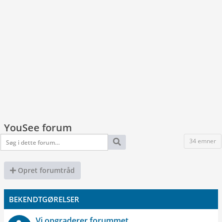
YouSee forum
34 emner
Opret forumtråd
BEKENDTGØRELSER
Vi opgraderer forummet