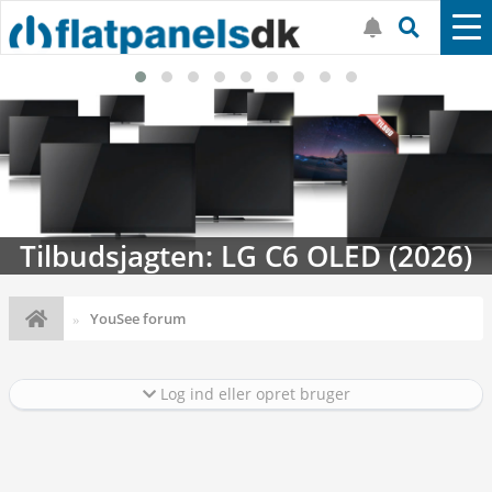
Streaming-kalenderen: Nyt i august
YouSee forum
Log ind eller opret bruger