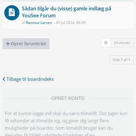
Sådan tilgår du (visse) gamle indlæg på
YouSee Forum
af
Rasmus Larsen
- 05 jul 2024, 06:59
34 emner
Opret forumtråd
Side
1
af
1
Tilbage til boardindeks
OPRET KONTO
For at kunne logge ind skal du være tilmeldt. Det tager kun
få sekunder at tilmelde sig, og giver dig langt flere
muligheder på boardet. Som tilmeldt bruger kan du
desuden få tildelt udvidede tilladelser af en