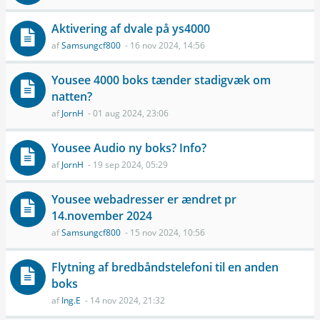
Aktivering af dvale på ys4000
af
Samsungcf800
- 16 nov 2024, 14:56
Yousee 4000 boks tænder stadigvæk om
natten?
af
JornH
- 01 aug 2024, 23:06
Yousee Audio ny boks? Info?
af
JornH
- 19 sep 2024, 05:29
Yousee webadresser er ændret pr
14.november 2024
af
Samsungcf800
- 15 nov 2024, 10:56
Flytning af bredbåndstelefoni til en anden
boks
af
Ing.E
- 14 nov 2024, 21:32