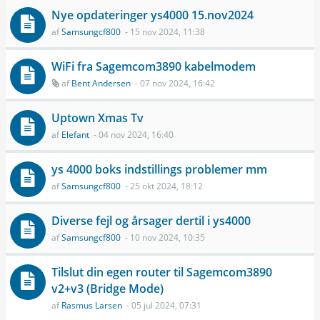
Nye opdateringer ys4000 15.nov2024
af
Samsungcf800
- 15 nov 2024, 11:38
WiFi fra Sagemcom3890 kabelmodem
af
Bent Andersen
- 07 nov 2024, 16:42
Uptown Xmas Tv
af
Elefant
- 04 nov 2024, 16:40
ys 4000 boks indstillings problemer mm
af
Samsungcf800
- 25 okt 2024, 18:12
Diverse fejl og årsager dertil i ys4000
af
Samsungcf800
- 10 nov 2024, 10:35
Tilslut din egen router til Sagemcom3890
v2+v3 (Bridge Mode)
af
Rasmus Larsen
- 05 jul 2024, 07:31