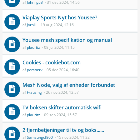
af
Johnny53
- 31 dec 2024, 14:56
Viaplay Sports Nyt hos Yousee?
af
JornH
- 19 aug 2024, 12:16
Yousee mesh specifikation og manual
af
plauritz
- 08 jul 2024, 11:15
Cookies - cookiebot.com
af
perstærk
- 05 dec 2024, 16:40
Mesh Node, valg af enheder forbundet
af
Frausing
- 26 nov 2024, 12:57
TV boksen skifter automatisk wifi
af
plauritz
- 09 sep 2024, 15:57
2 fjernbetjeninger til tv og boks......
af
Samsungcf800
- 15 nov 2024, 11:32