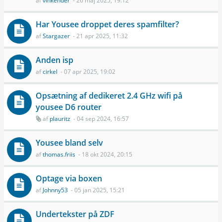
af
vinkender
- 26 maj 2025, 19:12
Har Yousee droppet deres spamfilter?
af
Stargazer
- 21 apr 2025, 11:32
Anden isp
af
cirkel
- 07 apr 2025, 19:02
Opsætning af dedikeret 2.4 GHz wifi på
yousee D6 router
af
plauritz
- 04 sep 2024, 16:57
Yousee bland selv
af
thomas.friis
- 18 okt 2024, 20:15
Optage via boxen
af
Johnny53
- 05 jan 2025, 15:21
Undertekster på ZDF