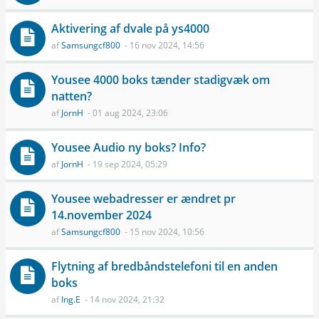
Aktivering af dvale på ys4000
af
Samsungcf800
- 16 nov 2024, 14:56
Yousee 4000 boks tænder stadigvæk om
natten?
af
JornH
- 01 aug 2024, 23:06
Yousee Audio ny boks? Info?
af
JornH
- 19 sep 2024, 05:29
Yousee webadresser er ændret pr
14.november 2024
af
Samsungcf800
- 15 nov 2024, 10:56
Flytning af bredbåndstelefoni til en anden
boks
af
Ing.E
- 14 nov 2024, 21:32