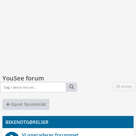
YouSee forum
34 emner
Opret forumtråd
BEKENDTGØRELSER
Vi opgraderer forummet