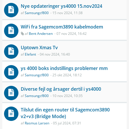
Nye opdateringer ys4000 15.nov2024
af
Samsungcf800
- 15 nov 2024, 11:38
WiFi fra Sagemcom3890 kabelmodem
af
Bent Andersen
- 07 nov 2024, 16:42
Uptown Xmas Tv
af
Elefant
- 04 nov 2024, 16:40
ys 4000 boks indstillings problemer mm
af
Samsungcf800
- 25 okt 2024, 18:12
Diverse fejl og årsager dertil i ys4000
af
Samsungcf800
- 10 nov 2024, 10:35
Tilslut din egen router til Sagemcom3890
v2+v3 (Bridge Mode)
af
Rasmus Larsen
- 05 jul 2024, 07:31