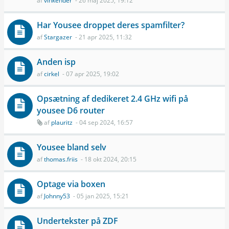
af
vinkender
- 26 maj 2025, 19:12
Har Yousee droppet deres spamfilter?
af
Stargazer
- 21 apr 2025, 11:32
Anden isp
af
cirkel
- 07 apr 2025, 19:02
Opsætning af dedikeret 2.4 GHz wifi på
yousee D6 router
af
plauritz
- 04 sep 2024, 16:57
Yousee bland selv
af
thomas.friis
- 18 okt 2024, 20:15
Optage via boxen
af
Johnny53
- 05 jan 2025, 15:21
Undertekster på ZDF