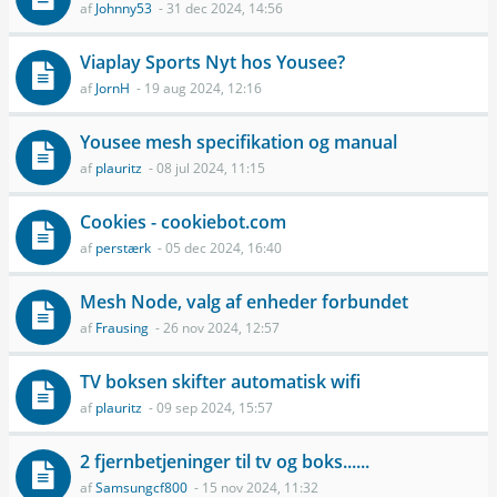
af
Johnny53
- 31 dec 2024, 14:56
Viaplay Sports Nyt hos Yousee?
af
JornH
- 19 aug 2024, 12:16
Yousee mesh specifikation og manual
af
plauritz
- 08 jul 2024, 11:15
Cookies - cookiebot.com
af
perstærk
- 05 dec 2024, 16:40
Mesh Node, valg af enheder forbundet
af
Frausing
- 26 nov 2024, 12:57
TV boksen skifter automatisk wifi
af
plauritz
- 09 sep 2024, 15:57
2 fjernbetjeninger til tv og boks......
af
Samsungcf800
- 15 nov 2024, 11:32