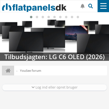
26)
Streaming-kalenderen: Nyt i au
YouSee forum
Log ind eller opret bruger