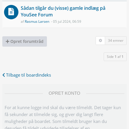
Sådan tilgår du (visse) gamle indlæg på
YouSee Forum
af
Rasmus Larsen
- 05 jul 2024, 06:59
34 emner
Opret forumtråd
Side
1
af
1
Tilbage til boardindeks
OPRET KONTO
For at kunne logge ind skal du være tilmeldt. Det tager kun
få sekunder at tilmelde sig, og giver dig langt flere
muligheder på boardet. Som tilmeldt bruger kan du
desuden få tildelt udvidede tilladelser af en