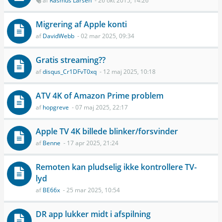
af
Rasmus Larsen
- 26 okt 2015, 14:26
Migrering af Apple konti
af
DavidWebb
- 02 mar 2025, 09:34
Gratis streaming??
af
disqus_Cr1DFvT0xq
- 12 maj 2025, 10:18
ATV 4K of Amazon Prime problem
af
hopgreve
- 07 maj 2025, 22:17
Apple TV 4K billede blinker/forsvinder
af
Benne
- 17 apr 2025, 21:24
Remoten kan pludselig ikke kontrollere TV-
lyd
af
BE66x
- 25 mar 2025, 10:54
DR app lukker midt i afspilning