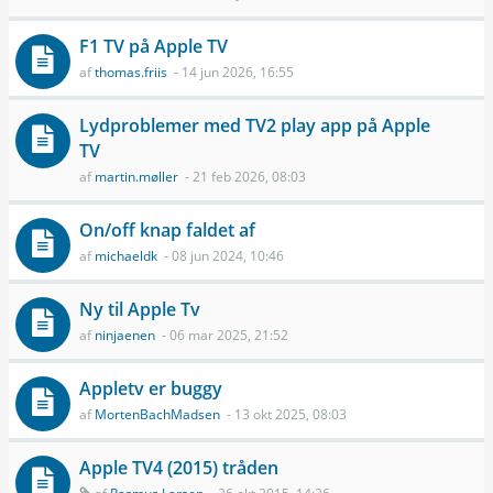
F1 TV på Apple TV
af
thomas.friis
- 14 jun 2026, 16:55
Lydproblemer med TV2 play app på Apple
TV
af
martin.møller
- 21 feb 2026, 08:03
On/off knap faldet af
af
michaeldk
- 08 jun 2024, 10:46
Ny til Apple Tv
af
ninjaenen
- 06 mar 2025, 21:52
Appletv er buggy
af
MortenBachMadsen
- 13 okt 2025, 08:03
Apple TV4 (2015) tråden