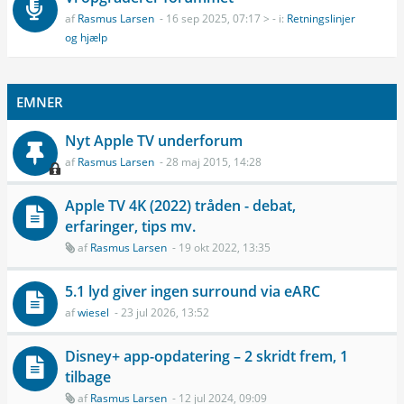
af
Rasmus Larsen
- 16 sep 2025, 07:17 > - i:
Retningslinjer
og hjælp
EMNER
Nyt Apple TV underforum
af
Rasmus Larsen
- 28 maj 2015, 14:28
Apple TV 4K (2022) tråden - debat,
erfaringer, tips mv.
af
Rasmus Larsen
- 19 okt 2022, 13:35
5.1 lyd giver ingen surround via eARC
af
wiesel
- 23 jul 2026, 13:52
Disney+ app-opdatering – 2 skridt frem, 1
tilbage
af
Rasmus Larsen
- 12 jul 2024, 09:09