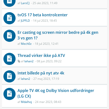
af
LarsCJ
- 25 okt 2023, 11:49
tvOS 17 beta kontrolcenter
af
JLPFLD
- 14 jul 2023, 18:45
Er casting og screen mirror bedre på 4k gen
3 vs gen 1?
af
Mech0z
- 18 jul 2023, 12:41
Thread virker ikke på ATV
af
lahan2
- 08 jun 2023, 09:22
Intet billede på nyt atv 4k
af
lahan2
- 27 maj 2023, 17:19
Apple TV 4K og Dolby Vision udfordringer
(LG CX)
af
Mdalhoj
- 24 mar 2023, 08:43