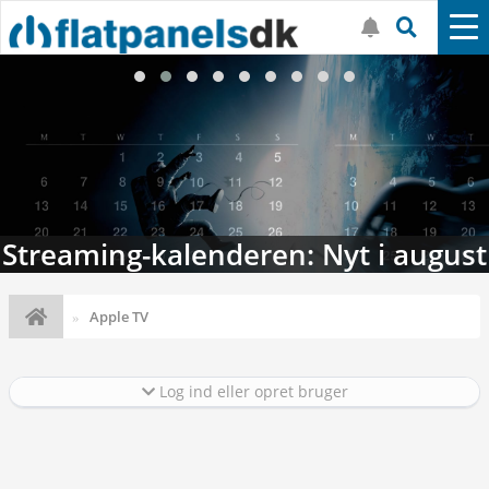
Streaming-kalenderen: Nyt i august
Apple TV
Log ind eller opret bruger