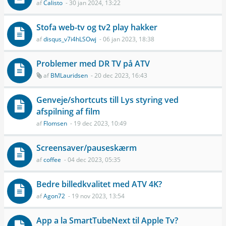
af
Calisto
- 30 jan 2024, 13:22
Stofa web-tv og tv2 play hakker
af
disqus_v7i4hLSOwj
- 06 jan 2023, 18:38
Problemer med DR TV på ATV
af
BMLauridsen
- 20 dec 2023, 16:43
Genveje/shortcuts till Lys styring ved
afspilning af film
af
Flomsen
- 19 dec 2023, 10:49
Screensaver/pauseskærm
af
coffee
- 04 dec 2023, 05:35
Bedre billedkvalitet med ATV 4K?
af
Agon72
- 19 nov 2023, 13:54
App a la SmartTubeNext til Apple Tv?