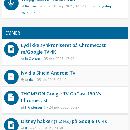
af
Rasmus Larsen
- 16 sep 2025, 07:17 > - i:
Retningslinjer
og hjælp
EMNER
Lyd ikke synkroniseret på Chromecast
m/Google TV 4K
af
Ib Olesen
- 05 dec 2025, 17:02
Nvidia Shield Android TV
af
tla
- 05 jun 2015, 08:42
THOMSON Google TV GoCast 150 Vs.
Chromecast
af
HAndersen1
- 24 nov 2025, 06:27
Disney hakker (1-2 HZ) på Google TV 4K
af
fkj
- 24 nov 2025, 23:59