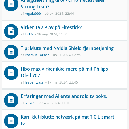
Ansigtsløftning til tv - chromecast eller
Strong Leap?
af
mgala666
- 09 okt 2024, 22:44
Virker TV2 Play på Firestick?
af
ErikN
- 18 aug 2024, 14:01
Tip: Mute med Nvidia Shield fjernbetjening
af
Rasmus Larsen
- 05 jul 2024, 08:59
Hbo max virker ikke mere på mit Philips
Oled 707
af
Jesper wass
- 17 maj 2024, 23:45
Erfaringer med Allente android tv boks.
af
jkn789
- 23 mar 2024, 11:10
Kan ikk tilslutte netværk på mit T C L smart
tv