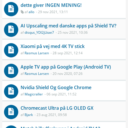
dette giver INGEN MENING!
af
allo
- 29 nov 2021, 13:11
AI Upscaling med danske apps på Shield TV?
af
disqus_YDl2jLkae7
- 25 nov 2021, 10:36
Xiaomi på vej med 4K TV stick
af
Rasmus Larsen
- 28 sep 2021, 12:14
Apple TV app på Google Play (Android TV)
af
Rasmus Larsen
- 20 nov 2020, 07:26
Nvidia Shield Og Google Chrome
af
Magicraller
- 06 sep 2021, 11:52
Chromecast Ultra på LG OLED GX
af
Bjark
- 23 aug 2021, 09:58