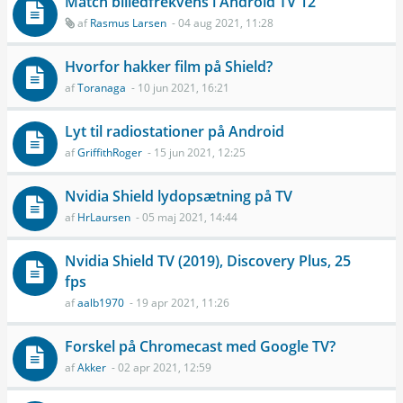
Match billedfrekvens i Android TV 12
af
Rasmus Larsen
- 04 aug 2021, 11:28
Hvorfor hakker film på Shield?
af
Toranaga
- 10 jun 2021, 16:21
Lyt til radiostationer på Android
af
GriffithRoger
- 15 jun 2021, 12:25
Nvidia Shield lydopsætning på TV
af
HrLaursen
- 05 maj 2021, 14:44
Nvidia Shield TV (2019), Discovery Plus, 25
fps
af
aalb1970
- 19 apr 2021, 11:26
Forskel på Chromecast med Google TV?
af
Akker
- 02 apr 2021, 12:59