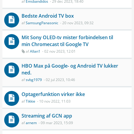
af
Emsbandidos
- 29 dec 2023, 18:40
Bedste Android TV box
af
SamsungPanasonic
- 20 nov 2023, 09:32
Mit Sony OLED-tv mister forbindelsen til
min Chromecast til Google TV
af
Allan1
- 02 nov 2023, 12:01
HBO Max på Google- og Android TV lukker
ned.
af
svbg1979
- 02 jul 2023, 10:46
Optagerfunktion virker ikke
af
Tikkie
- 10 nov 2022, 11:03
Streaming af GCN app
af
arnem
- 09 mar 2023, 15:09