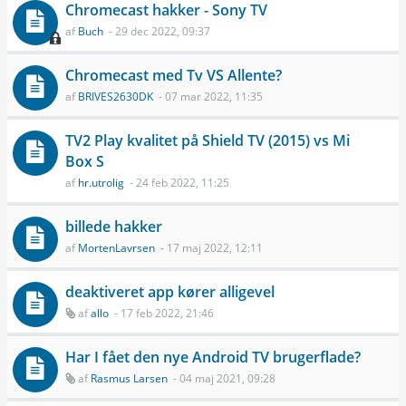
Chromecast hakker - Sony TV
af
Buch
- 29 dec 2022, 09:37
Chromecast med Tv VS Allente?
af
BRIVES2630DK
- 07 mar 2022, 11:35
TV2 Play kvalitet på Shield TV (2015) vs Mi
Box S
af
hr.utrolig
- 24 feb 2022, 11:25
billede hakker
af
MortenLavrsen
- 17 maj 2022, 12:11
deaktiveret app kører alligevel
af
allo
- 17 feb 2022, 21:46
Har I fået den nye Android TV brugerflade?
af
Rasmus Larsen
- 04 maj 2021, 09:28