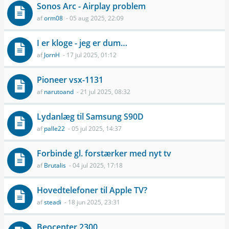
Sonos Arc - Airplay problem
af
orm08
- 05 aug 2025, 22:09
I er kloge - jeg er dum…
af
JornH
- 17 jul 2025, 01:12
Pioneer vsx-1131
af
narutoand
- 21 jul 2025, 08:32
Lydanlæg til Samsung S90D
af
palle22
- 05 jul 2025, 14:37
Forbinde gl. forstærker med nyt tv
af
Brutalis
- 04 jul 2025, 17:18
Hovedtelefoner til Apple TV?
af
steadi
- 18 jun 2025, 23:31
Beocenter 2300