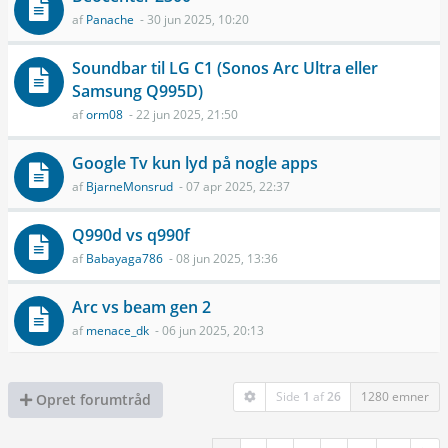
af
Panache
- 30 jun 2025, 10:20
Soundbar til LG C1 (Sonos Arc Ultra eller
Samsung Q995D)
af
orm08
- 22 jun 2025, 21:50
Google Tv kun lyd på nogle apps
af
BjarneMonsrud
- 07 apr 2025, 22:37
Q990d vs q990f
af
Babayaga786
- 08 jun 2025, 13:36
Arc vs beam gen 2
af
menace_dk
- 06 jun 2025, 20:13
Side
1
af
26
1280 emner
Opret forumtråd