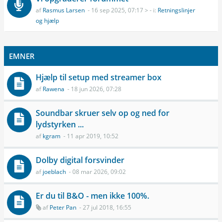
af
Rasmus Larsen
- 16 sep 2025, 07:17 > - i:
Retningslinjer
og hjælp
EMNER
Hjælp til setup med streamer box
af
Rawena
- 18 jun 2026, 07:28
Soundbar skruer selv op og ned for
lydstyrken ...
af
kgram
- 11 apr 2019, 10:52
Dolby digital forsvinder
af
joeblach
- 08 mar 2026, 09:02
Er du til B&O - men ikke 100%.
af
Peter Pan
- 27 jul 2018, 16:55