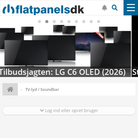
Streaming-kalenderen: Nyt i august
TV-lyd / Soundbar
Log ind eller opret bruger