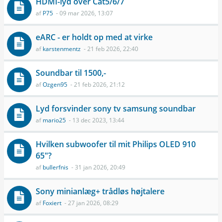
HDMI-lyd over Cat5/6/7
af
P75
- 09 mar 2026, 13:07
eARC - er holdt op med at virke
af
karstenmentz
- 21 feb 2026, 22:40
Soundbar til 1500,-
af
Ozgen95
- 21 feb 2026, 21:12
Lyd forsvinder sony tv samsung soundbar
af
mario25
- 13 dec 2023, 13:44
Hvilken subwoofer til mit Philips OLED 910
65"?
af
bullerfnis
- 31 jan 2026, 20:49
Sony minianlæg+ trådløs højtalere
af
Foxiert
- 27 jan 2026, 08:29