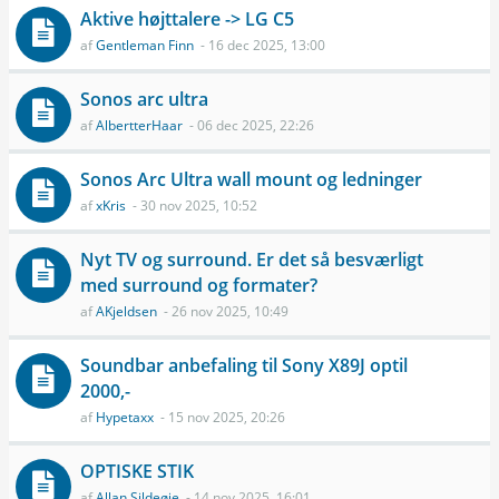
Aktive højttalere -> LG C5
af
Gentleman Finn
- 16 dec 2025, 13:00
Sonos arc ultra
af
AlbertterHaar
- 06 dec 2025, 22:26
Sonos Arc Ultra wall mount og ledninger
af
xKris
- 30 nov 2025, 10:52
Nyt TV og surround. Er det så besværligt
med surround og formater?
af
AKjeldsen
- 26 nov 2025, 10:49
Soundbar anbefaling til Sony X89J optil
2000,-
af
Hypetaxx
- 15 nov 2025, 20:26
OPTISKE STIK
af
Allan Sildeøje
- 14 nov 2025, 16:01