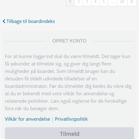
1
2
3
4
5
…
26
Tilbage til boardindeks
OPRET KONTO
For at kunne logge ind skal du være tilmeldt. Det tager kun
få sekunder at tilmelde sig, og giver dig langt flere
muligheder på boardet. Som tilmeldt bruger kan du
desuden få tildelt udvidede tilladelser af en
boardadministrator. Før du tilmelder dig bedes du sikre dig
at du er bekendt med vore vilkår for anvendelse og
relaterede politikker. Læs også reglerne for de forskellige
fora når du besøger dem.
Vilkår for anvendelse
|
Privatlivspolitik
Tilmeld