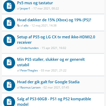
Ps5 mus og tastatur
af
Jesper1
- 17 mar 2021, 00:22
Hvad dækker de 15% (Xbox) og 19% (PS)?
af
allo
- 12 maj 2021, 14:38
Setup af PS5 og LG CX tv med ikke-HDMI2.0
receiver
af
Underhunden
- 15 apr 2021, 16:02
Min PS5 staller, slukker og er generelt
ustabil
af
PeterTheglev
- 03 mar 2021, 21:22
Hvad der gik galt for Google Stadia
af
Rasmus Larsen
- 02 mar 2021, 07:45
Salg af PS3 60GB - PS1 og PS2 kompatible
model