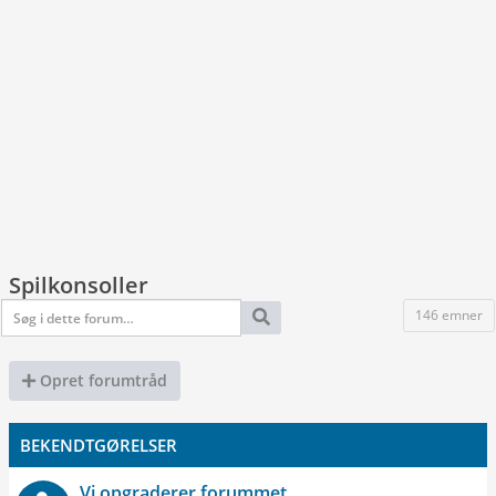
Spilkonsoller
146 emner
Opret forumtråd
BEKENDTGØRELSER
Vi opgraderer forummet