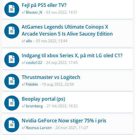
Fejl på PS5 eller TV?
af
Blaster_N
- 03 nov 2022, 14:51
AtGames Legends Ultimate Coinops X
Arcade Version 5 Is Alive Saucey Edition
af
allo
- 03 nov 2022, 13:44
Indgang til xbox Series X, på mit LG oled C1?
af
coolio122
- 24 sep 2022, 17:45
Thrustmaster vs Logitech
af
Fidoble
- 19 aug 2022, 22:54
Beoplay portal (ps)
af
bromberg
- 21 feb 2022, 18:52
Nvidia GeForce Now stiger 75% i pris
af
Rasmus Larsen
- 24 mar 2021, 11:27