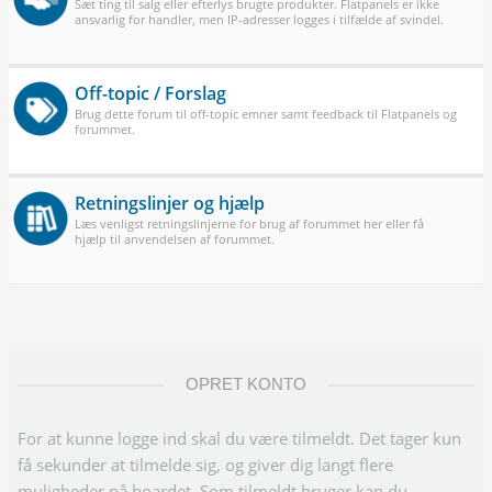
Sæt ting til salg eller efterlys brugte produkter. Flatpanels er ikke
ansvarlig for handler, men IP-adresser logges i tilfælde af svindel.
Off-topic / Forslag
Brug dette forum til off-topic emner samt feedback til Flatpanels og
forummet.
Retningslinjer og hjælp
Læs venligst retningslinjerne for brug af forummet her eller få
hjælp til anvendelsen af forummet.
OPRET KONTO
For at kunne logge ind skal du være tilmeldt. Det tager kun
få sekunder at tilmelde sig, og giver dig langt flere
muligheder på boardet. Som tilmeldt bruger kan du