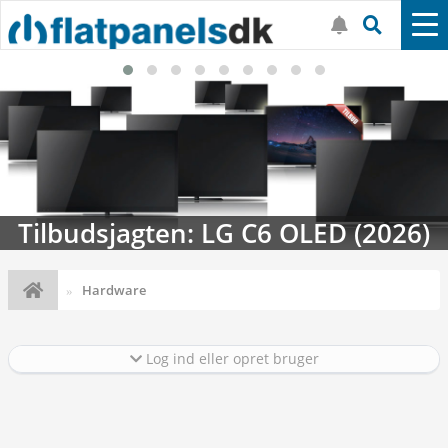
Tilbudsjagten: LG C6 OLED (2026)
Hardware
Log ind eller opret bruger