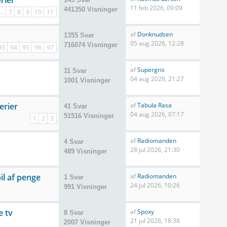
erier
11 feb 2026, 09:09
441350 Visninger
…
7
8
9
10
11
af
Donknudsen
1355 Svar
05 aug 2026, 12:28
716074 Visninger
93
94
95
96
97
af
Supergris
11 Svar
04 aug 2026, 21:27
1001 Visninger
erier
af
Tabula Rasa
41 Svar
04 aug 2026, 07:17
51516 Visninger
1
2
3
af
Radiomanden
4 Svar
28 jul 2026, 21:30
489 Visninger
l af penge
af
Radiomanden
1 Svar
24 jul 2026, 10:26
991 Visninger
e tv
af
Spoxy
8 Svar
21 jul 2026, 18:38
2007 Visninger