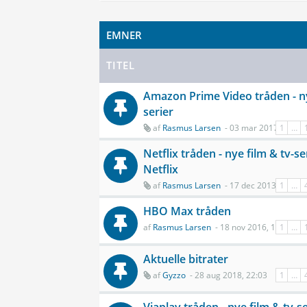
EMNER
TITEL
Amazon Prime Video tråden - ny
serier
af
Rasmus Larsen
- 03 mar 2017, 06:41
1
…
Netflix tråden - nye film & tv-se
Netflix
af
Rasmus Larsen
- 17 dec 2013, 08:04
1
…
HBO Max tråden
af
Rasmus Larsen
- 18 nov 2016, 10:34
1
…
Aktuelle bitrater
af
Gyzzo
- 28 aug 2018, 22:03
1
…