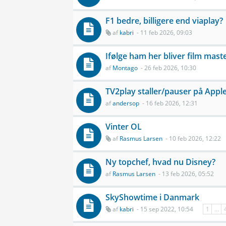
F1 bedre, billigere end viaplay?
af
kabri
- 11 feb 2026, 09:03
Ifølge ham her bliver film master
af
Montago
- 26 feb 2026, 10:30
TV2play staller/pauser på Appl
af
andersop
- 16 feb 2026, 12:31
Vinter OL
af
Rasmus Larsen
- 10 feb 2026, 12:22
Ny topchef, hvad nu Disney?
af
Rasmus Larsen
- 13 feb 2026, 05:52
SkyShowtime i Danmark
af
kabri
- 15 sep 2022, 10:54
1
…