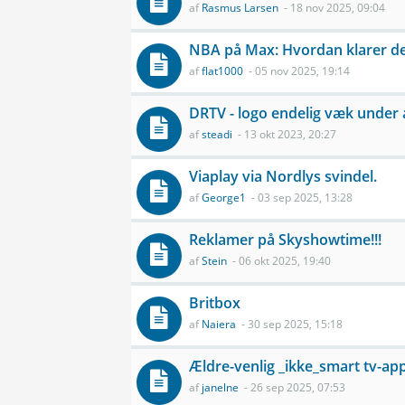
af
Rasmus Larsen
- 18 nov 2025, 09:04
NBA på Max: Hvordan klarer de
af
flat1000
- 05 nov 2025, 19:14
DRTV - logo endelig væk under 
af
steadi
- 13 okt 2023, 20:27
Viaplay via Nordlys svindel.
af
George1
- 03 sep 2025, 13:28
Reklamer på Skyshowtime!!!
af
Stein
- 06 okt 2025, 19:40
Britbox
af
Naiera
- 30 sep 2025, 15:18
Ældre-venlig _ikke_smart tv-ap
af
janelne
- 26 sep 2025, 07:53