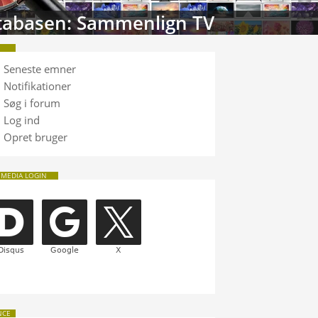
tabasen: Sammenlign TV
Seneste emner
Notifikationer
Søg i forum
Log ind
Opret bruger
 MEDIA LOGIN
NCE