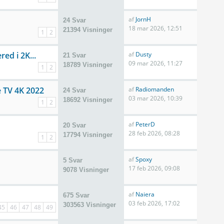
af
JornH
24 Svar
18 mar 2026, 12:51
21394 Visninger
1
2
ed i 2K...
af
Dusty
21 Svar
09 mar 2026, 11:27
18789 Visninger
1
2
e TV 4K 2022
af
Radiomanden
24 Svar
03 mar 2026, 10:39
18692 Visninger
1
2
af
PeterD
20 Svar
28 feb 2026, 08:28
17794 Visninger
1
2
af
Spoxy
5 Svar
17 feb 2026, 09:08
9078 Visninger
af
Naiera
675 Svar
03 feb 2026, 17:02
303563 Visninger
45
46
47
48
49