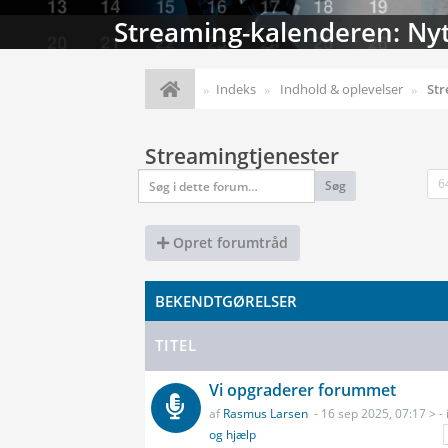
Streaming-kalenderen: Nyt
Indeks
Indhold & oplevelser
Str
Streamingtjenester
6
Søg
Opret forumtråd
BEKENDTGØRELSER
TITEL
Vi opgraderer forummet
af
Rasmus Larsen
- 16 sep 2025, 07:17 > - 
og hjælp