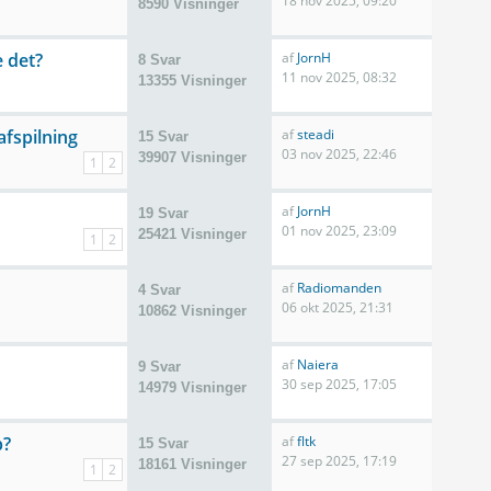
18 nov 2025, 09:20
8590 Visninger
 det?
af
JornH
8 Svar
11 nov 2025, 08:32
13355 Visninger
afspilning
af
steadi
15 Svar
03 nov 2025, 22:46
39907 Visninger
1
2
af
JornH
19 Svar
01 nov 2025, 23:09
25421 Visninger
1
2
af
Radiomanden
4 Svar
06 okt 2025, 21:31
10862 Visninger
af
Naiera
9 Svar
30 sep 2025, 17:05
14979 Visninger
p?
af
fltk
15 Svar
27 sep 2025, 17:19
18161 Visninger
1
2