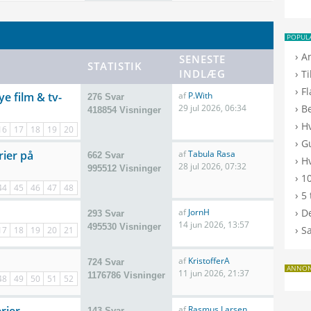
POPUL
›
A
SENESTE
STATISTIK
INDLÆG
›
T
›
F
e film & tv-
af
P.With
276 Svar
›
29 jul 2026, 06:34
B
418854 Visninger
›
H
16
17
18
19
20
›
G
rier på
af
Tabula Rasa
662 Svar
›
Hv
28 jul 2026, 07:32
995512 Visninger
›
10
44
45
46
47
48
›
5 
›
af
JornH
De
293 Svar
14 jun 2026, 13:57
495530 Visninger
›
S
17
18
19
20
21
af
KristofferA
724 Svar
ANNO
11 jun 2026, 21:37
1176786 Visninger
48
49
50
51
52
af
Rasmus Larsen
143 Svar