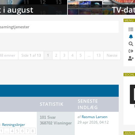
 i august
TV-da
MENU
eamingtjenester
48 emner
Side
1
af
13
1
2
3
4
5
…
13
Næste
SOCIAL
SENESTE
STATISTIK
INDLÆG
af
Rasmus Larsen
101 Svar
29 apr 2026, 04:12
368702 Visninger
i:
Retningslinjer
1
…
4
5
6
7
8
ANNO