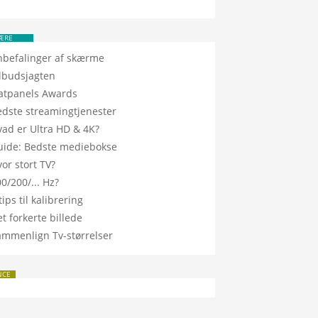
ÆRE
nbefalinger af skærme
ilbudsjagten
latpanels Awards
edste streamingtjenester
vad er Ultra HD & 4K?
uide: Bedste mediebokse
or stort TV?
0/200/... Hz?
tips til kalibrering
t forkerte billede
ammenlign Tv-størrelser
NCE