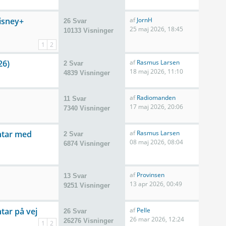
Disney+
af
JornH
26 Svar
25 maj 2026, 18:45
10133 Visninger
1
2
26)
af
Rasmus Larsen
2 Svar
18 maj 2026, 11:10
4839 Visninger
af
Radiomanden
11 Svar
17 maj 2026, 20:06
7340 Visninger
ntar med
af
Rasmus Larsen
2 Svar
08 maj 2026, 08:04
6874 Visninger
af
Provinsen
13 Svar
13 apr 2026, 00:49
9251 Visninger
tar på vej
af
Pelle
26 Svar
26 mar 2026, 12:24
26276 Visninger
1
2