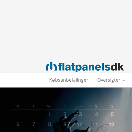
Købsanbefalinger
Oversigter