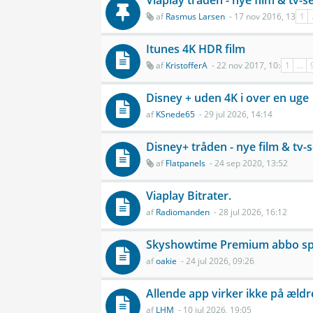
Viaplay tråden - nye film & tv-s
af
Rasmus Larsen
- 17 nov 2016, 13:44
1
Itunes 4K HDR film
af
KristofferA
- 22 nov 2017, 10:41
1
…
Disney + uden 4K i over en uge
af
KSnede65
- 29 jul 2026, 14:14
Disney+ tråden - nye film & tv-s
af
Flatpanels
- 24 sep 2020, 13:52
Viaplay Bitrater.
af
Radiomanden
- 28 jul 2026, 16:12
Skyshowtime Premium abbo spi
af
oakie
- 24 jul 2026, 09:26
Allende app virker ikke på ældr
af
LHM
- 10 jul 2026, 19:05