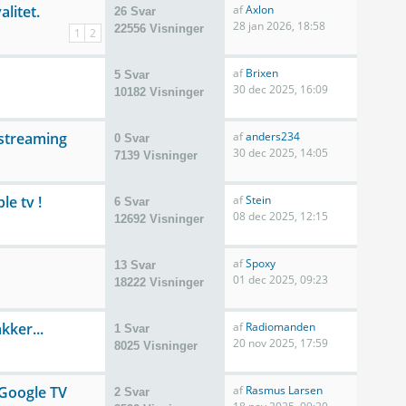
alitet.
af
Axlon
26 Svar
28 jan 2026, 18:58
22556 Visninger
1
2
af
Brixen
5 Svar
30 dec 2025, 16:09
10182 Visninger
 streaming
af
anders234
0 Svar
30 dec 2025, 14:05
7139 Visninger
e tv !
af
Stein
6 Svar
08 dec 2025, 12:15
12692 Visninger
af
Spoxy
13 Svar
01 dec 2025, 09:23
18222 Visninger
kker...
af
Radiomanden
1 Svar
20 nov 2025, 17:59
8025 Visninger
Google TV
af
Rasmus Larsen
2 Svar