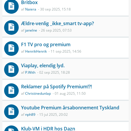
Britbox
af
Naiera
- 30 sep 2025, 15:18
Ældre-venlig _ikke_smart tv-app?
af
janelne
- 26 sep 2025, 07:53
F1 TV pro og premium
af
HenrikHenrik
- 11 sep 2025, 14:56
Viaplay, elendig lyd.
af
P.With
- 02 sep 2025, 18:28
Reklamer på Spotify Premium!?!
af
Christinedunlap
- 01 aug 2025, 11:50
Youtube Premium årsabonnement Tyskland
af
nph89
- 15 jul 2025, 20:02
Klub-VM i HDR hos Dazn