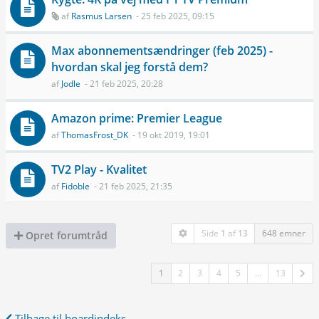
af
Rasmus Larsen
- 25 feb 2025, 09:15
Max abonnementsændringer (feb 2025) -
hvordan skal jeg forstå dem?
af
Jodle
- 21 feb 2025, 20:28
Amazon prime: Premier League
af
ThomasFrost_DK
- 19 okt 2019, 19:01
TV2 Play - Kvalitet
af
Fidoble
- 21 feb 2025, 21:35
Side
1
af
13
648 emner
Opret forumtråd
1
2
3
4
5
…
13
Tilbage til boardindeks