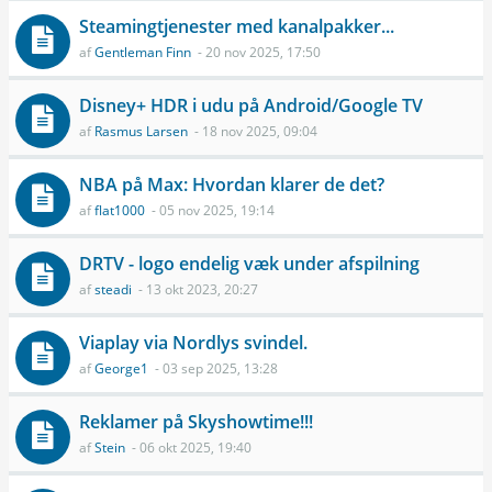
Steamingtjenester med kanalpakker...
af
Gentleman Finn
- 20 nov 2025, 17:50
Disney+ HDR i udu på Android/Google TV
af
Rasmus Larsen
- 18 nov 2025, 09:04
NBA på Max: Hvordan klarer de det?
af
flat1000
- 05 nov 2025, 19:14
DRTV - logo endelig væk under afspilning
af
steadi
- 13 okt 2023, 20:27
Viaplay via Nordlys svindel.
af
George1
- 03 sep 2025, 13:28
Reklamer på Skyshowtime!!!
af
Stein
- 06 okt 2025, 19:40