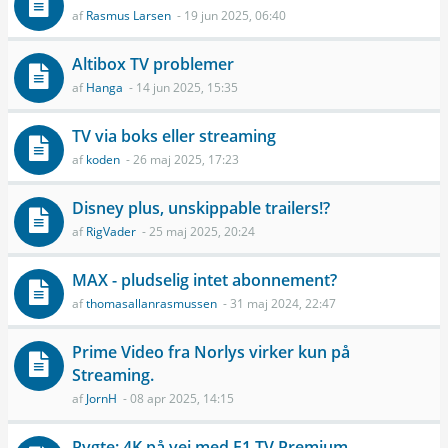
af
Rasmus Larsen
- 19 jun 2025, 06:40
Altibox TV problemer
af
Hanga
- 14 jun 2025, 15:35
TV via boks eller streaming
af
koden
- 26 maj 2025, 17:23
Disney plus, unskippable trailers!?
af
RigVader
- 25 maj 2025, 20:24
MAX - pludselig intet abonnement?
af
thomasallanrasmussen
- 31 maj 2024, 22:47
Prime Video fra Norlys virker kun på
Streaming.
af
JornH
- 08 apr 2025, 14:15
Rygte: 4K på vej med F1 TV Premium