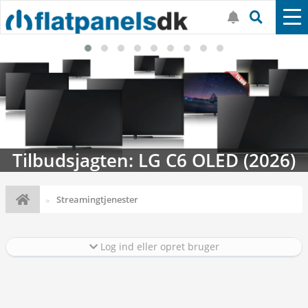
Streaming-kalenderen: Nyt i august
Streamingtjenester
Log ind eller opret bruger