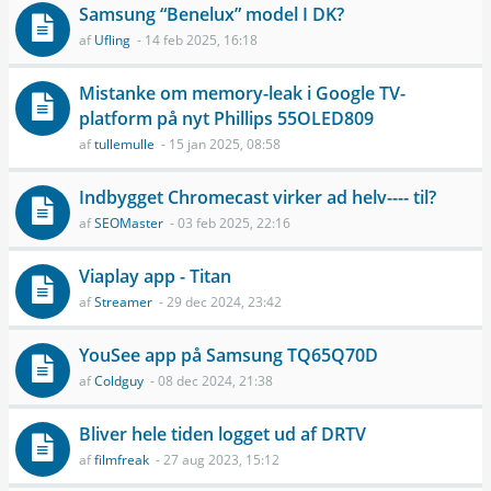
Samsung “Benelux” model I DK?
af
Ufling
- 14 feb 2025, 16:18
Mistanke om memory-leak i Google TV-
platform på nyt Phillips 55OLED809
af
tullemulle
- 15 jan 2025, 08:58
Indbygget Chromecast virker ad helv---- til?
af
SEOMaster
- 03 feb 2025, 22:16
Viaplay app - Titan
af
Streamer
- 29 dec 2024, 23:42
YouSee app på Samsung TQ65Q70D
af
Coldguy
- 08 dec 2024, 21:38
Bliver hele tiden logget ud af DRTV
af
filmfreak
- 27 aug 2023, 15:12