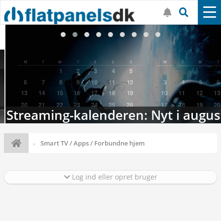
Streaming-kalenderen: Nyt i august
Smart TV / Apps / Forbundne hjem
Log ind eller opret bruger