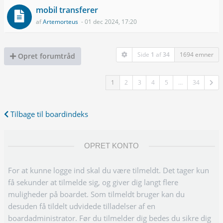
mobil transferer
af
Artemorteus
- 01 dec 2024, 17:20
Side
1
af
34
1694 emner
Opret forumtråd
1
2
3
4
5
…
34
Tilbage til boardindeks
OPRET KONTO
For at kunne logge ind skal du være tilmeldt. Det tager kun
få sekunder at tilmelde sig, og giver dig langt flere
muligheder på boardet. Som tilmeldt bruger kan du
desuden få tildelt udvidede tilladelser af en
boardadministrator. Før du tilmelder dig bedes du sikre dig