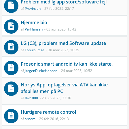
Problem med lg app store/software fejl
af
Provinsen
- 27 feb 2025, 22:17
Hjemme bio
af
PerHansen
- 03 apr 2025, 15:42
LG (C3), problem med Software update
af
Tabula Rasa
- 30 mar 2025, 10:39
Prosonic smart android tv kan ikke starte.
af
JørgenDürkeHansen
- 24 mar 2025, 10:52
Norlys App: optagelser via ATV kan ikke
afspilles men på PC
af
flat1000
- 23 jan 2025, 22:36
Hurtigere remote control
af
arnem
- 29 feb 2016, 22:13