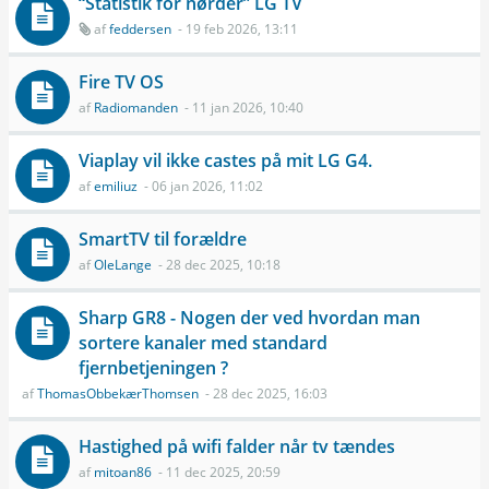
“Statistik for nørder” LG TV
af
feddersen
- 19 feb 2026, 13:11
Fire TV OS
af
Radiomanden
- 11 jan 2026, 10:40
Viaplay vil ikke castes på mit LG G4.
af
emiliuz
- 06 jan 2026, 11:02
SmartTV til forældre
af
OleLange
- 28 dec 2025, 10:18
Sharp GR8 - Nogen der ved hvordan man
sortere kanaler med standard
fjernbetjeningen ?
af
ThomasObbekærThomsen
- 28 dec 2025, 16:03
Hastighed på wifi falder når tv tændes
af
mitoan86
- 11 dec 2025, 20:59