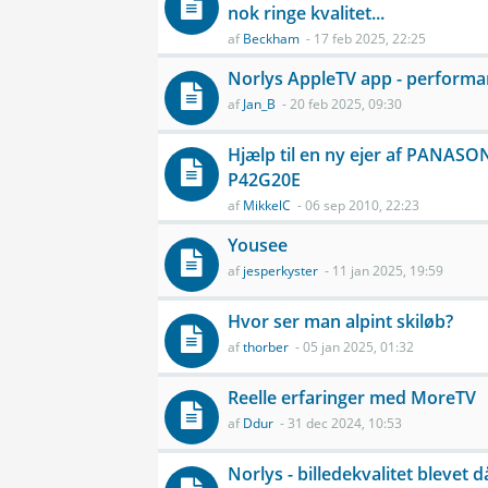
nok ringe kvalitet...
af
Beckham
- 17 feb 2025, 22:25
Norlys AppleTV app - performan
af
Jan_B
- 20 feb 2025, 09:30
Hjælp til en ny ejer af PANASO
P42G20E
af
MikkelC
- 06 sep 2010, 22:23
Yousee
af
jesperkyster
- 11 jan 2025, 19:59
Hvor ser man alpint skiløb?
af
thorber
- 05 jan 2025, 01:32
Reelle erfaringer med MoreTV
af
Ddur
- 31 dec 2024, 10:53
Norlys - billedekvalitet blevet d