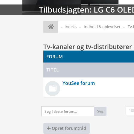
Streaming-kalenderen: Nyt
Indeks
Indhold & oplevelser
Tv-
Tv-kanaler og tv-distributører
FORUM
TITEL
YouSee forum
10
Søg
Opret forumtråd