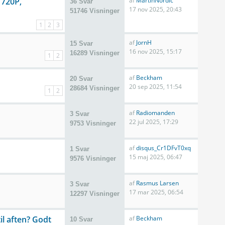
 720P,
af
MartinNordic
36 Svar
17 nov 2025, 20:43
51746 Visninger
1
2
3
af
JornH
15 Svar
16 nov 2025, 15:17
16289 Visninger
1
2
af
Beckham
20 Svar
20 sep 2025, 11:54
28684 Visninger
1
2
af
Radiomanden
3 Svar
22 jul 2025, 17:29
9753 Visninger
af
disqus_Cr1DFvT0xq
1 Svar
15 maj 2025, 06:47
9576 Visninger
af
Rasmus Larsen
3 Svar
17 mar 2025, 06:54
12297 Visninger
l aften? Godt
af
Beckham
10 Svar