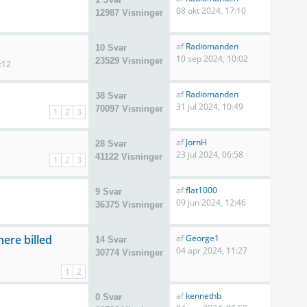
08 okt 2024, 17:10
12987 Visninger
af
Radiomanden
10 Svar
10 sep 2024, 10:02
23529 Visninger
:12
af
Radiomanden
38 Svar
31 jul 2024, 10:49
70097 Visninger
1
2
3
af
JornH
28 Svar
23 jul 2024, 06:58
41122 Visninger
1
2
3
af
flat1000
9 Svar
09 jun 2024, 12:46
36375 Visninger
ere billed
af
George1
14 Svar
04 apr 2024, 11:27
30774 Visninger
1
2
af
kennethb
0 Svar