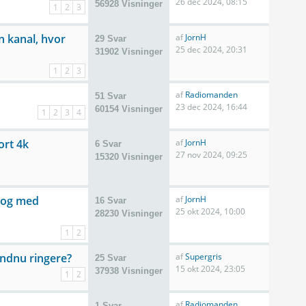
26 dec 2024, 08:15
56928 Visninger
1
2
3
n kanal, hvor
af
JornH
29 Svar
25 dec 2024, 20:31
31902 Visninger
1
2
3
af
Radiomanden
51 Svar
23 dec 2024, 16:44
60154 Visninger
1
2
3
4
ort 4k
af
JornH
6 Svar
27 nov 2024, 09:25
15320 Visninger
? og med
af
JornH
16 Svar
25 okt 2024, 10:00
28230 Visninger
1
2
endnu ringere?
af
Supergris
25 Svar
15 okt 2024, 23:05
37938 Visninger
1
2
af
Radiomanden
1 Svar