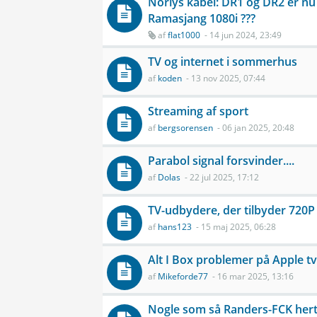
Norlys kabel: DR1 og DR2 er nu
Ramasjang 1080i ???
af
flat1000
- 14 jun 2024, 23:49
TV og internet i sommerhus
af
koden
- 13 nov 2025, 07:44
Streaming af sport
af
bergsorensen
- 06 jan 2025, 20:48
Parabol signal forsvinder....
af
Dolas
- 22 jul 2025, 17:12
TV-udbydere, der tilbyder 720P
af
hans123
- 15 maj 2025, 06:28
Alt I Box problemer på Apple tv
af
Mikeforde77
- 16 mar 2025, 13:16
Nogle som så Randers-FCK herti