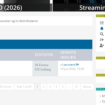
 i august
TV-da
MENU
kanaler og tv-distributører
SENESTE
STATISTIK
INDLÆG
SOCIAL
af
perstærk
34 Emner
10 jun 2026, 10:30
472 Indlæg
ANNO
09 emner
Side
1
af
21
1
2
3
4
5
…
21
Næste
POPUL
›
A
›
T