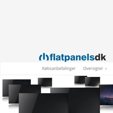
Købsanbefalinger
Oversigter