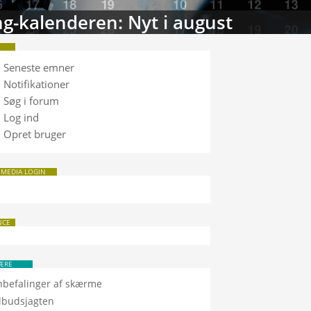
tabasen: Sammenlign TV
Seneste emner
Notifikationer
Søg i forum
Log ind
Opret bruger
 MEDIA LOGIN
NCE
ÆRE
nbefalinger af skærme
ilbudsjagten