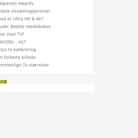
latpanels Awards
edste streamingtjenester
vad er Ultra HD & 4K?
uide: Bedste mediebokse
or stort TV?
0/200/... Hz?
tips til kalibrering
t forkerte billede
ammenlign Tv-størrelser
NCE