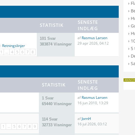
›
F
›
B
›
H
SENESTE
STATISTIK
›
G
INDLÆG
›
Hv
af
Rasmus Larsen
101 Svar
›
10
29 apr 2026, 04:12
383874 Visninger
i:
Retningslinjer
›
5 
1
…
4
5
6
7
8
›
De
›
S
ANNO
SENESTE
STATISTIK
INDLÆG
af
Rasmus Larsen
1 Svar
16 jun 2010, 13:29
65440 Visninger
af
JornH
114 Svar
16 jul 2026, 03:12
32733 Visninger
1
…
5
6
7
8
9