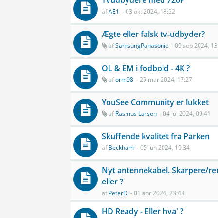
Tvudbydere med 720P
af
AE1
- 03 okt 2024, 18:52
Ægte eller falsk tv-udbyder?
af
SamsungPanasonic
- 09 sep 2024, 13
OL & EM i fodbold - 4K ?
af
orm08
- 25 mar 2024, 17:27
YouSee Community er lukket
af
Rasmus Larsen
- 04 jul 2024, 09:41
Skuffende kvalitet fra Parken
af
Beckham
- 05 jun 2024, 19:34
Nyt antennekabel. Skarpere/ren
eller ?
af
PeterD
- 01 apr 2024, 23:43
HD Ready - Eller hva' ?