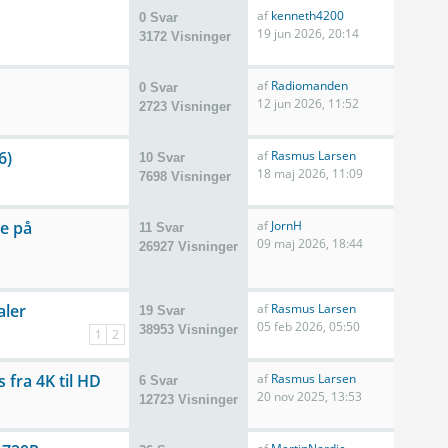
af
kenneth4200
0 Svar
19 jun 2026, 20:14
3172 Visninger
af
Radiomanden
0 Svar
12 jun 2026, 11:52
2723 Visninger
6)
af
Rasmus Larsen
10 Svar
18 maj 2026, 11:09
7698 Visninger
ne på
af
JornH
11 Svar
09 maj 2026, 18:44
26927 Visninger
aler
af
Rasmus Larsen
19 Svar
05 feb 2026, 05:50
38953 Visninger
1
2
fra 4K til HD
af
Rasmus Larsen
6 Svar
20 nov 2025, 13:53
12723 Visninger