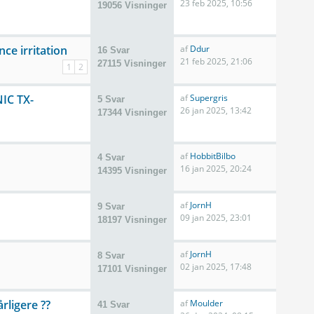
23 feb 2025, 10:56
19056 Visninger
ce irritation
af
Ddur
16 Svar
21 feb 2025, 21:06
27115 Visninger
1
2
NIC TX-
af
Supergris
5 Svar
26 jan 2025, 13:42
17344 Visninger
af
HobbitBilbo
4 Svar
16 jan 2025, 20:24
14395 Visninger
af
JornH
9 Svar
09 jan 2025, 23:01
18197 Visninger
af
JornH
8 Svar
02 jan 2025, 17:48
17101 Visninger
årligere ??
af
Moulder
41 Svar