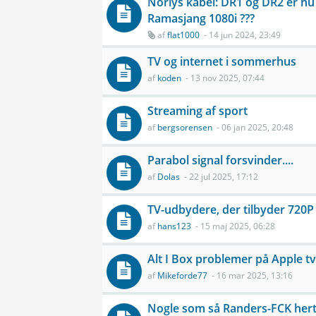
Norlys kabel: DR1 og DR2 er nu
Ramasjang 1080i ???
af
flat1000
- 14 jun 2024, 23:49
TV og internet i sommerhus
af
koden
- 13 nov 2025, 07:44
Streaming af sport
af
bergsorensen
- 06 jan 2025, 20:48
Parabol signal forsvinder....
af
Dolas
- 22 jul 2025, 17:12
TV-udbydere, der tilbyder 720P
af
hans123
- 15 maj 2025, 06:28
Alt I Box problemer på Apple tv
af
Mikeforde77
- 16 mar 2025, 13:16
Nogle som så Randers-FCK herti