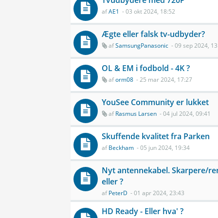
Tvudbydere med 720P
af
AE1
- 03 okt 2024, 18:52
Ægte eller falsk tv-udbyder?
af
SamsungPanasonic
- 09 sep 2024, 13
OL & EM i fodbold - 4K ?
af
orm08
- 25 mar 2024, 17:27
YouSee Community er lukket
af
Rasmus Larsen
- 04 jul 2024, 09:41
Skuffende kvalitet fra Parken
af
Beckham
- 05 jun 2024, 19:34
Nyt antennekabel. Skarpere/ren
eller ?
af
PeterD
- 01 apr 2024, 23:43
HD Ready - Eller hva' ?