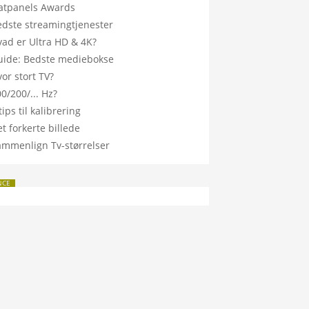
latpanels Awards
edste streamingtjenester
vad er Ultra HD & 4K?
uide: Bedste mediebokse
or stort TV?
0/200/... Hz?
tips til kalibrering
t forkerte billede
ammenlign Tv-størrelser
NCE