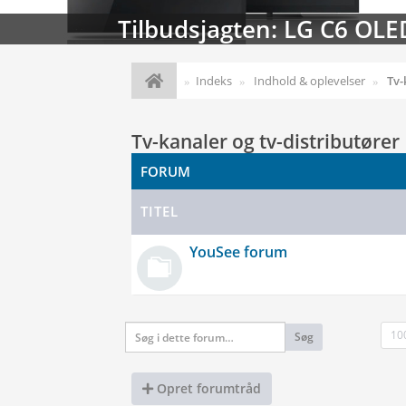
Streaming-kalenderen: Nyt
Indeks
Indhold & oplevelser
Tv-
Tv-kanaler og tv-distributører
FORUM
TITEL
YouSee forum
10
Søg
Opret forumtråd