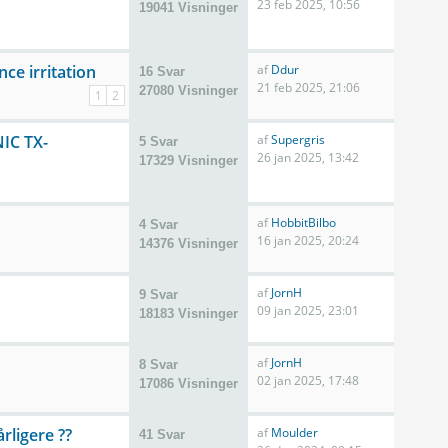
23 feb 2025, 10:56
19041 Visninger
ce irritation
af
Ddur
16 Svar
21 feb 2025, 21:06
27080 Visninger
1
2
NIC TX-
af
Supergris
5 Svar
26 jan 2025, 13:42
17329 Visninger
af
HobbitBilbo
4 Svar
16 jan 2025, 20:24
14376 Visninger
af
JornH
9 Svar
09 jan 2025, 23:01
18183 Visninger
af
JornH
8 Svar
02 jan 2025, 17:48
17086 Visninger
årligere ??
af
Moulder
41 Svar