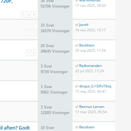
 720P,
af
MartinNordic
36 Svar
17 nov 2025, 20:43
51706 Visninger
1
2
3
af
JornH
15 Svar
16 nov 2025, 15:17
16270 Visninger
1
2
af
Beckham
20 Svar
20 sep 2025, 11:54
28645 Visninger
1
2
af
Radiomanden
3 Svar
22 jul 2025, 17:29
9734 Visninger
af
disqus_Cr1DFvT0xq
1 Svar
15 maj 2025, 06:47
9561 Visninger
af
Rasmus Larsen
3 Svar
17 mar 2025, 06:54
12285 Visninger
l aften? Godt
af
Beckham
10 Svar