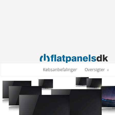
Købsanbefalinger
Oversigter