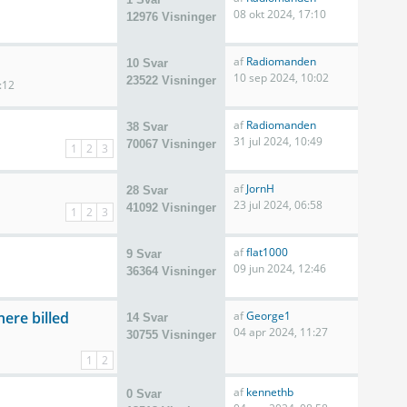
08 okt 2024, 17:10
12976 Visninger
af
Radiomanden
10 Svar
10 sep 2024, 10:02
23522 Visninger
:12
af
Radiomanden
38 Svar
31 jul 2024, 10:49
70067 Visninger
1
2
3
af
JornH
28 Svar
23 jul 2024, 06:58
41092 Visninger
1
2
3
af
flat1000
9 Svar
09 jun 2024, 12:46
36364 Visninger
ere billed
af
George1
14 Svar
04 apr 2024, 11:27
30755 Visninger
1
2
af
kennethb
0 Svar