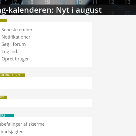
tabasen: Sammenlign TV
Seneste emner
Notifikationer
Søg i forum
Log ind
Opret bruger
 MEDIA LOGIN
NCE
ÆRE
nbefalinger af skærme
ilbudsjagten