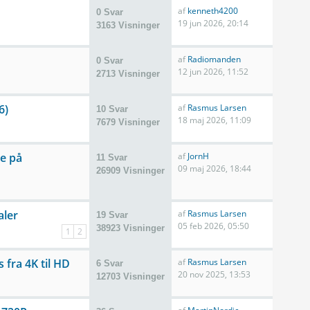
af
kenneth4200
0 Svar
19 jun 2026, 20:14
3163 Visninger
af
Radiomanden
0 Svar
12 jun 2026, 11:52
2713 Visninger
6)
af
Rasmus Larsen
10 Svar
18 maj 2026, 11:09
7679 Visninger
ne på
af
JornH
11 Svar
09 maj 2026, 18:44
26909 Visninger
aler
af
Rasmus Larsen
19 Svar
05 feb 2026, 05:50
38923 Visninger
1
2
fra 4K til HD
af
Rasmus Larsen
6 Svar
20 nov 2025, 13:53
12703 Visninger