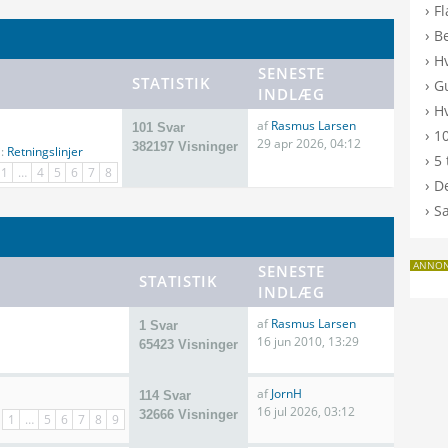
›
F
›
B
›
H
SENESTE
STATISTIK
›
G
INDLÆG
›
Hv
af
Rasmus Larsen
101 Svar
›
10
29 apr 2026, 04:12
382197 Visninger
i:
Retningslinjer
›
5 
1
…
4
5
6
7
8
›
De
›
S
ANNO
SENESTE
STATISTIK
INDLÆG
af
Rasmus Larsen
1 Svar
16 jun 2010, 13:29
65423 Visninger
af
JornH
114 Svar
16 jul 2026, 03:12
32666 Visninger
1
…
5
6
7
8
9