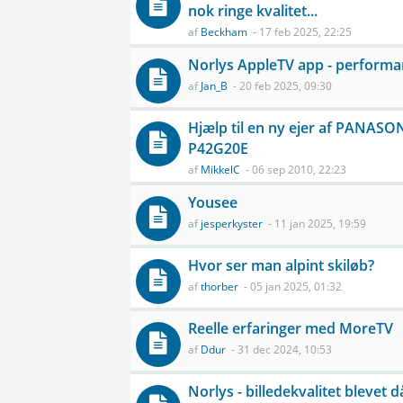
nok ringe kvalitet...
af
Beckham
- 17 feb 2025, 22:25
Norlys AppleTV app - performan
af
Jan_B
- 20 feb 2025, 09:30
Hjælp til en ny ejer af PANASO
P42G20E
af
MikkelC
- 06 sep 2010, 22:23
Yousee
af
jesperkyster
- 11 jan 2025, 19:59
Hvor ser man alpint skiløb?
af
thorber
- 05 jan 2025, 01:32
Reelle erfaringer med MoreTV
af
Ddur
- 31 dec 2024, 10:53
Norlys - billedekvalitet blevet d