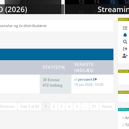
 i august
TV-da
MENU
kanaler og tv-distributører
SENESTE
STATISTIK
INDLÆG
SOCIAL
af
perstærk
34 Emner
10 jun 2026, 10:30
472 Indlæg
ANNO
09 emner
Side
1
af
21
1
2
3
4
5
…
21
Næste
POPUL
›
A
›
T