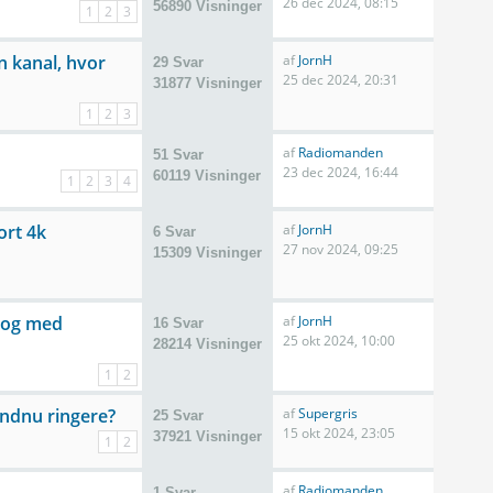
26 dec 2024, 08:15
56890 Visninger
1
2
3
n kanal, hvor
af
JornH
29 Svar
25 dec 2024, 20:31
31877 Visninger
1
2
3
af
Radiomanden
51 Svar
23 dec 2024, 16:44
60119 Visninger
1
2
3
4
ort 4k
af
JornH
6 Svar
27 nov 2024, 09:25
15309 Visninger
? og med
af
JornH
16 Svar
25 okt 2024, 10:00
28214 Visninger
1
2
endnu ringere?
af
Supergris
25 Svar
15 okt 2024, 23:05
37921 Visninger
1
2
af
Radiomanden
1 Svar