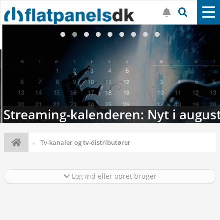
Streaming-kalenderen: Nyt i august
Tv-kanaler og tv-distributører
Log ind eller opret bruger