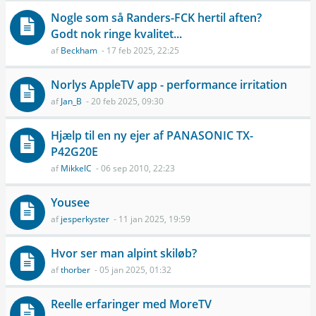
Nogle som så Randers-FCK hertil aften?
Godt nok ringe kvalitet...
af
Beckham
- 17 feb 2025, 22:25
Norlys AppleTV app - performance irritation
af
Jan_B
- 20 feb 2025, 09:30
Hjælp til en ny ejer af PANASONIC TX-
P42G20E
af
MikkelC
- 06 sep 2010, 22:23
Yousee
af
jesperkyster
- 11 jan 2025, 19:59
Hvor ser man alpint skiløb?
af
thorber
- 05 jan 2025, 01:32
Reelle erfaringer med MoreTV