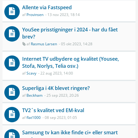
Allente via Fastspeed
af
Provinsen
- 13 nov 2023, 18:14
YouSee prisstigninger i 2024 - har du fået
brev?
af
Rasmus Larsen
- 05 okt 2023, 14:28
Internet TV udbydere og kvalitet (Yousee,
Stofa, Norlys, Telia osv.)
af
Scavy
- 22 aug 2023, 14:00
Superliga i 4K blevet ringere?
af
Beckham
- 25 sep 2023, 20:26
TV2´s kvalitet ved EM-kval
af
flat1000
- 08 sep 2023, 01:05
Samsung tv kan ikke finde ci+ eller smart