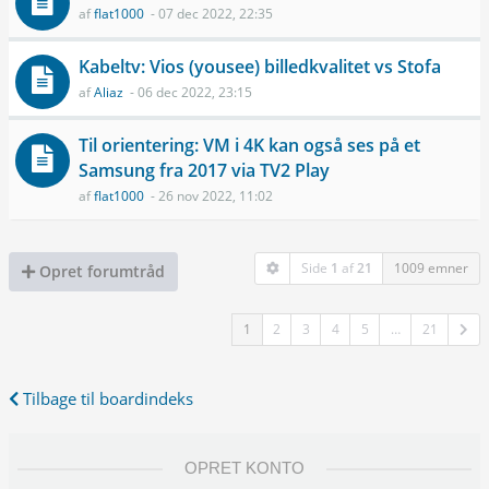
af
flat1000
- 07 dec 2022, 22:35
Kabeltv: Vios (yousee) billedkvalitet vs Stofa
af
Aliaz
- 06 dec 2022, 23:15
Til orientering: VM i 4K kan også ses på et
Samsung fra 2017 via TV2 Play
af
flat1000
- 26 nov 2022, 11:02
Side
1
af
21
1009 emner
Opret forumtråd
1
2
3
4
5
…
21
Tilbage til boardindeks
OPRET KONTO