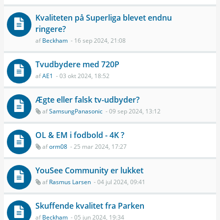
Kvaliteten på Superliga blevet endnu
ringere?
af
Beckham
- 16 sep 2024, 21:08
Tvudbydere med 720P
af
AE1
- 03 okt 2024, 18:52
Ægte eller falsk tv-udbyder?
af
SamsungPanasonic
- 09 sep 2024, 13:12
OL & EM i fodbold - 4K ?
af
orm08
- 25 mar 2024, 17:27
YouSee Community er lukket
af
Rasmus Larsen
- 04 jul 2024, 09:41
Skuffende kvalitet fra Parken
af
Beckham
- 05 jun 2024, 19:34