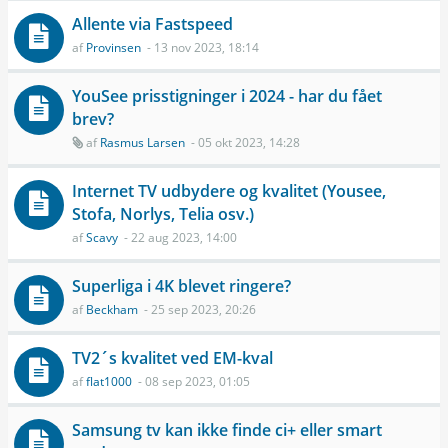
Allente via Fastspeed
af
Provinsen
- 13 nov 2023, 18:14
YouSee prisstigninger i 2024 - har du fået
brev?
af
Rasmus Larsen
- 05 okt 2023, 14:28
Internet TV udbydere og kvalitet (Yousee,
Stofa, Norlys, Telia osv.)
af
Scavy
- 22 aug 2023, 14:00
Superliga i 4K blevet ringere?
af
Beckham
- 25 sep 2023, 20:26
TV2´s kvalitet ved EM-kval
af
flat1000
- 08 sep 2023, 01:05
Samsung tv kan ikke finde ci+ eller smart