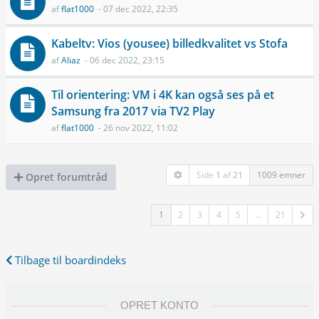
af
flat1000
- 07 dec 2022, 22:35
Kabeltv: Vios (yousee) billedkvalitet vs Stofa
af
Aliaz
- 06 dec 2022, 23:15
Til orientering: VM i 4K kan også ses på et
Samsung fra 2017 via TV2 Play
af
flat1000
- 26 nov 2022, 11:02
Side
1
af
21
1009 emner
Opret forumtråd
1
2
3
4
5
…
21
Tilbage til boardindeks
OPRET KONTO