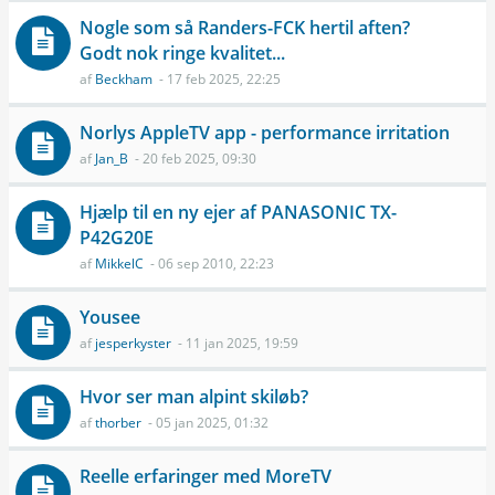
Nogle som så Randers-FCK hertil aften?
Godt nok ringe kvalitet...
af
Beckham
- 17 feb 2025, 22:25
Norlys AppleTV app - performance irritation
af
Jan_B
- 20 feb 2025, 09:30
Hjælp til en ny ejer af PANASONIC TX-
P42G20E
af
MikkelC
- 06 sep 2010, 22:23
Yousee
af
jesperkyster
- 11 jan 2025, 19:59
Hvor ser man alpint skiløb?
af
thorber
- 05 jan 2025, 01:32
Reelle erfaringer med MoreTV