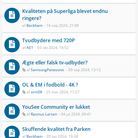
Kvaliteten på Superliga blevet endnu
ringere?
af
Beckham
- 16 sep 2024, 21:08
Tvudbydere med 720P
af
AE1
- 03 okt 2024, 18:52
Ægte eller falsk tv-udbyder?
af
SamsungPanasonic
- 09 sep 2024, 13:12
OL & EM i fodbold - 4K ?
af
orm08
- 25 mar 2024, 17:27
YouSee Community er lukket
af
Rasmus Larsen
- 04 jul 2024, 09:41
Skuffende kvalitet fra Parken
af
Beckham
- 05 jun 2024, 19:34