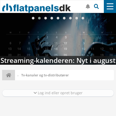
Streaming-kalenderen: Nyt i august
Tv-kanaler og tv-distributører
Log ind eller opret bruger