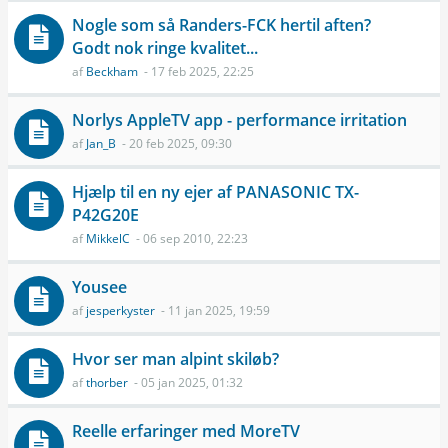
Nogle som så Randers-FCK hertil aften?
Godt nok ringe kvalitet...
af
Beckham
- 17 feb 2025, 22:25
Norlys AppleTV app - performance irritation
af
Jan_B
- 20 feb 2025, 09:30
Hjælp til en ny ejer af PANASONIC TX-
P42G20E
af
MikkelC
- 06 sep 2010, 22:23
Yousee
af
jesperkyster
- 11 jan 2025, 19:59
Hvor ser man alpint skiløb?
af
thorber
- 05 jan 2025, 01:32
Reelle erfaringer med MoreTV