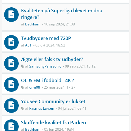
Kvaliteten på Superliga blevet endnu
ringere?
af
Beckham
- 16 sep 2024, 21:08
Tvudbydere med 720P
af
AE1
- 03 okt 2024, 18:52
Ægte eller falsk tv-udbyder?
af
SamsungPanasonic
- 09 sep 2024, 13:12
OL & EM i fodbold - 4K ?
af
orm08
- 25 mar 2024, 17:27
YouSee Community er lukket
af
Rasmus Larsen
- 04 jul 2024, 09:41
Skuffende kvalitet fra Parken
af
Beckham
- 05 jun 2024, 19:34