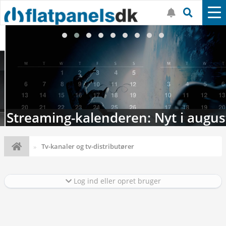
Streaming-kalenderen: Nyt i august
Tv-kanaler og tv-distributører
Log ind eller opret bruger