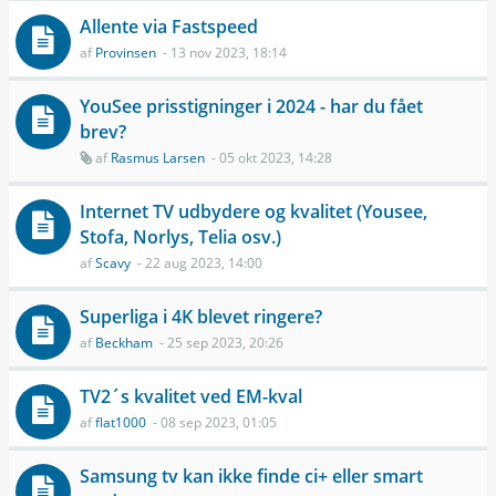
Allente via Fastspeed
af
Provinsen
- 13 nov 2023, 18:14
YouSee prisstigninger i 2024 - har du fået
brev?
af
Rasmus Larsen
- 05 okt 2023, 14:28
Internet TV udbydere og kvalitet (Yousee,
Stofa, Norlys, Telia osv.)
af
Scavy
- 22 aug 2023, 14:00
Superliga i 4K blevet ringere?
af
Beckham
- 25 sep 2023, 20:26
TV2´s kvalitet ved EM-kval
af
flat1000
- 08 sep 2023, 01:05
Samsung tv kan ikke finde ci+ eller smart