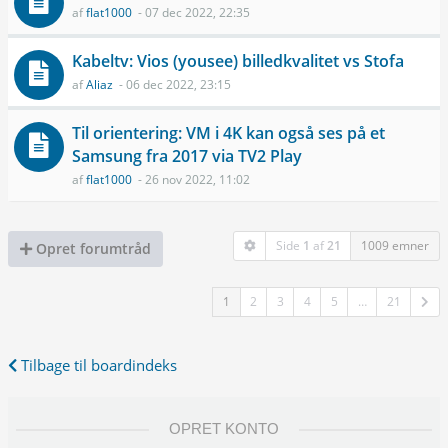
af
flat1000
- 07 dec 2022, 22:35
Kabeltv: Vios (yousee) billedkvalitet vs Stofa
af
Aliaz
- 06 dec 2022, 23:15
Til orientering: VM i 4K kan også ses på et
Samsung fra 2017 via TV2 Play
af
flat1000
- 26 nov 2022, 11:02
Side
1
af
21
1009 emner
Opret forumtråd
1
2
3
4
5
…
21
Tilbage til boardindeks
OPRET KONTO