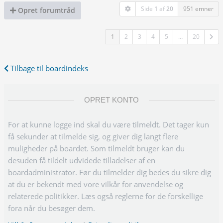
Side
1
af
20
951 emner
Opret forumtråd
1
2
3
4
5
…
20
Tilbage til boardindeks
OPRET KONTO
For at kunne logge ind skal du være tilmeldt. Det tager kun
få sekunder at tilmelde sig, og giver dig langt flere
muligheder på boardet. Som tilmeldt bruger kan du
desuden få tildelt udvidede tilladelser af en
boardadministrator. Før du tilmelder dig bedes du sikre dig
at du er bekendt med vore vilkår for anvendelse og
relaterede politikker. Læs også reglerne for de forskellige
fora når du besøger dem.