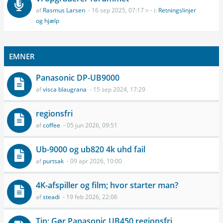
af
Rasmus Larsen
- 16 sep 2025, 07:17 > - i:
Retningslinjer
og hjælp
EMNER
Panasonic DP-UB9000
af
visca blaugrana
- 15 sep 2024, 17:29
regionsfri
af
coffee
- 05 jun 2026, 09:51
Ub-9000 og ub820 4k uhd fail
af
purtsak
- 09 apr 2026, 10:00
4K-afspiller og film; hvor starter man?
af
steadi
- 19 feb 2026, 22:06
Tip: Gør Panasonic UB450 regionsfri