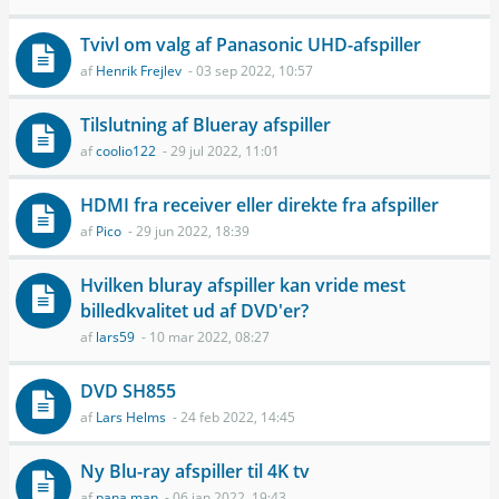
Tvivl om valg af Panasonic UHD-afspiller
af
Henrik Frejlev
- 03 sep 2022, 10:57
Tilslutning af Blueray afspiller
af
coolio122
- 29 jul 2022, 11:01
HDMI fra receiver eller direkte fra afspiller
af
Pico
- 29 jun 2022, 18:39
Hvilken bluray afspiller kan vride mest
billedkvalitet ud af DVD'er?
af
lars59
- 10 mar 2022, 08:27
DVD SH855
af
Lars Helms
- 24 feb 2022, 14:45
Ny Blu-ray afspiller til 4K tv
af
pana man
- 06 jan 2022, 19:43