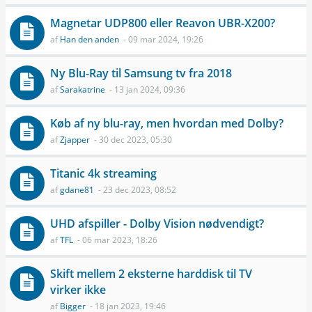
Magnetar UDP800 eller Reavon UBR-X200?
af
Han den anden
- 09 mar 2024, 19:26
Ny Blu-Ray til Samsung tv fra 2018
af
Sarakatrine
- 13 jan 2024, 09:36
Køb af ny blu-ray, men hvordan med Dolby?
af
Zjapper
- 30 dec 2023, 05:30
Titanic 4k streaming
af
gdane81
- 23 dec 2023, 08:52
UHD afspiller - Dolby Vision nødvendigt?
af
TFL
- 06 mar 2023, 18:26
Skift mellem 2 eksterne harddisk til TV
virker ikke
af
Bigger
- 18 jan 2023, 19:46