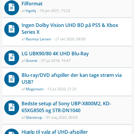
Filformat
af
Ingohj
- 10 jan 2021, 15:22
Ingen Dolby Vision UHD BD på PS5 & Xbox
Series X
af
Rasmus Larsen
- 27 okt 2020, 08:00
LG UBK90/80 4K UHD Blu-Ray
af
Gromit
- 07 jul 2018, 16:47
Blu-ray/DVD afspiller der kan tage strøm via
USB?
af
Mogensen
- 13 jul 2020, 21:25
Bedste setup af Sony UBP-X800M2, KD-
65XG8505 og STR-DN1040
af
Glenstrup
- 01 maj 2020, 00:03
Hjælp til valg af UHD-afspiller