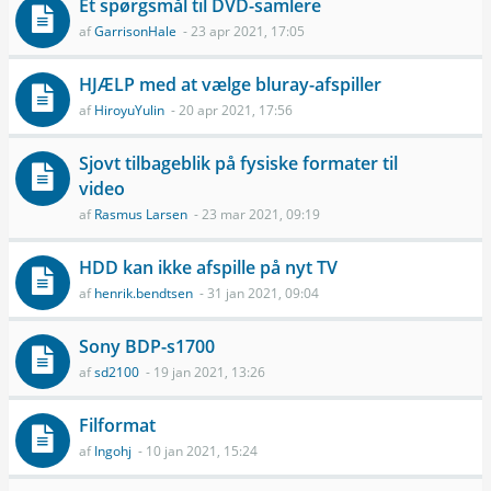
Et spørgsmål til DVD-samlere
af
GarrisonHale
- 23 apr 2021, 17:05
HJÆLP med at vælge bluray-afspiller
af
HiroyuYulin
- 20 apr 2021, 17:56
Sjovt tilbageblik på fysiske formater til
video
af
Rasmus Larsen
- 23 mar 2021, 09:19
HDD kan ikke afspille på nyt TV
af
henrik.bendtsen
- 31 jan 2021, 09:04
Sony BDP-s1700
af
sd2100
- 19 jan 2021, 13:26
Filformat
af
Ingohj
- 10 jan 2021, 15:24