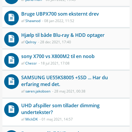
Bruge UBPX­700 som eksternt drev
af
Shawnod
- 08 jan 2022, 11:52
Hjælp til både Blu-ray & HDD optager
af
Qelroy
- 28 dec 2021, 17:40
sony X700 vs X800M2 til en noob
af
Chessr
- 18 jul 2021, 17:08
SAMSUNG UE55KS8005 +SSD ... Har du
erfaring med det.
af
søren.jakobsen
- 28 maj 2021, 00:38
UHD afspiller som tillader dimming
undertekster?
af
MickDK
- 01 maj 2021, 14:57