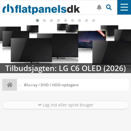
Streaming-kalenderen: Nyt i august
Blu-ray / DVD / HDD-optagere
Log ind eller opret bruger