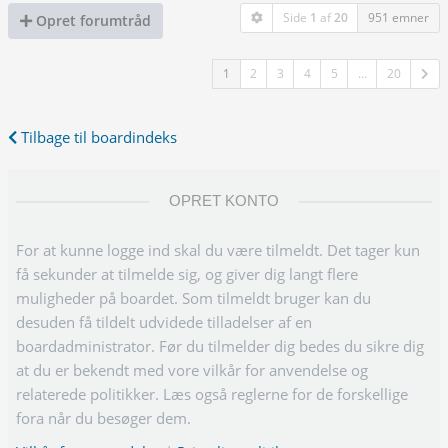
Side
1
af
20
951 emner
Opret forumtråd
1
2
3
4
5
…
20
Tilbage til boardindeks
OPRET KONTO
For at kunne logge ind skal du være tilmeldt. Det tager kun
få sekunder at tilmelde sig, og giver dig langt flere
muligheder på boardet. Som tilmeldt bruger kan du
desuden få tildelt udvidede tilladelser af en
boardadministrator. Før du tilmelder dig bedes du sikre dig
at du er bekendt med vore vilkår for anvendelse og
relaterede politikker. Læs også reglerne for de forskellige
fora når du besøger dem.