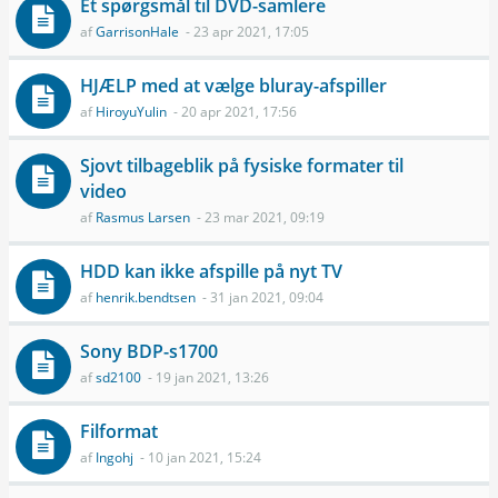
Et spørgsmål til DVD-samlere
af
GarrisonHale
- 23 apr 2021, 17:05
HJÆLP med at vælge bluray-afspiller
af
HiroyuYulin
- 20 apr 2021, 17:56
Sjovt tilbageblik på fysiske formater til
video
af
Rasmus Larsen
- 23 mar 2021, 09:19
HDD kan ikke afspille på nyt TV
af
henrik.bendtsen
- 31 jan 2021, 09:04
Sony BDP-s1700
af
sd2100
- 19 jan 2021, 13:26
Filformat
af
Ingohj
- 10 jan 2021, 15:24