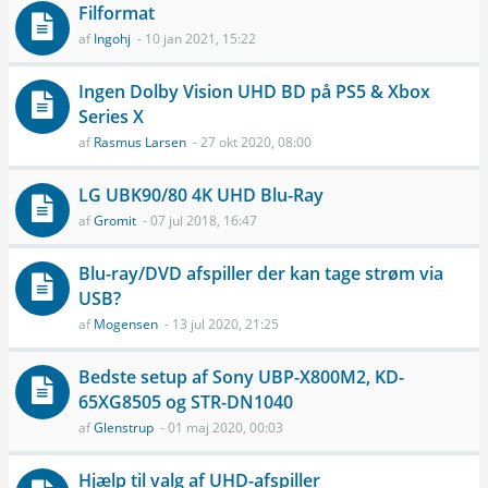
Filformat
af
Ingohj
- 10 jan 2021, 15:22
Ingen Dolby Vision UHD BD på PS5 & Xbox
Series X
af
Rasmus Larsen
- 27 okt 2020, 08:00
LG UBK90/80 4K UHD Blu-Ray
af
Gromit
- 07 jul 2018, 16:47
Blu-ray/DVD afspiller der kan tage strøm via
USB?
af
Mogensen
- 13 jul 2020, 21:25
Bedste setup af Sony UBP-X800M2, KD-
65XG8505 og STR-DN1040
af
Glenstrup
- 01 maj 2020, 00:03
Hjælp til valg af UHD-afspiller