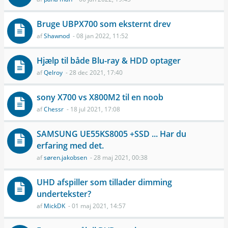
Bruge UBPX­700 som eksternt drev
af
Shawnod
- 08 jan 2022, 11:52
Hjælp til både Blu-ray & HDD optager
af
Qelroy
- 28 dec 2021, 17:40
sony X700 vs X800M2 til en noob
af
Chessr
- 18 jul 2021, 17:08
SAMSUNG UE55KS8005 +SSD ... Har du
erfaring med det.
af
søren.jakobsen
- 28 maj 2021, 00:38
UHD afspiller som tillader dimming
undertekster?
af
MickDK
- 01 maj 2021, 14:57