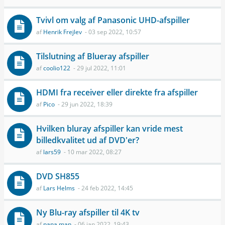
Tvivl om valg af Panasonic UHD-afspiller
af
Henrik Frejlev
- 03 sep 2022, 10:57
Tilslutning af Blueray afspiller
af
coolio122
- 29 jul 2022, 11:01
HDMI fra receiver eller direkte fra afspiller
af
Pico
- 29 jun 2022, 18:39
Hvilken bluray afspiller kan vride mest
billedkvalitet ud af DVD'er?
af
lars59
- 10 mar 2022, 08:27
DVD SH855
af
Lars Helms
- 24 feb 2022, 14:45
Ny Blu-ray afspiller til 4K tv
af
pana man
- 06 jan 2022, 19:43