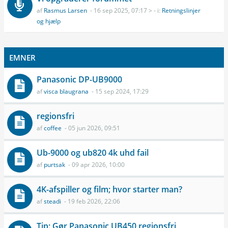
af
Rasmus Larsen
- 16 sep 2025, 07:17 > - i:
Retningslinjer
og hjælp
EMNER
Panasonic DP-UB9000
af
visca blaugrana
- 15 sep 2024, 17:29
regionsfri
af
coffee
- 05 jun 2026, 09:51
Ub-9000 og ub820 4k uhd fail
af
purtsak
- 09 apr 2026, 10:00
4K-afspiller og film; hvor starter man?
af
steadi
- 19 feb 2026, 22:06
Tip: Gør Panasonic UB450 regionsfri