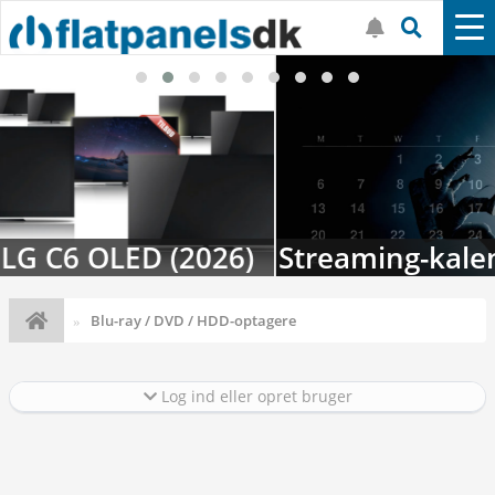
Streaming-kalenderen: Nyt i august
Blu-ray / DVD / HDD-optagere
Log ind eller opret bruger