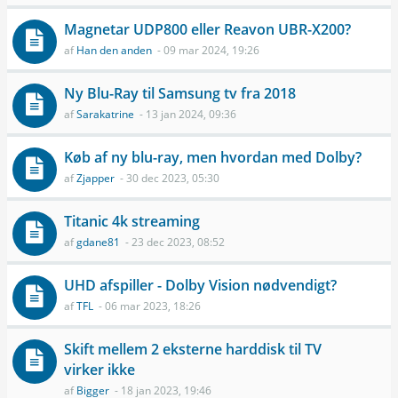
Magnetar UDP800 eller Reavon UBR-X200?
af
Han den anden
- 09 mar 2024, 19:26
Ny Blu-Ray til Samsung tv fra 2018
af
Sarakatrine
- 13 jan 2024, 09:36
Køb af ny blu-ray, men hvordan med Dolby?
af
Zjapper
- 30 dec 2023, 05:30
Titanic 4k streaming
af
gdane81
- 23 dec 2023, 08:52
UHD afspiller - Dolby Vision nødvendigt?
af
TFL
- 06 mar 2023, 18:26
Skift mellem 2 eksterne harddisk til TV
virker ikke
af
Bigger
- 18 jan 2023, 19:46