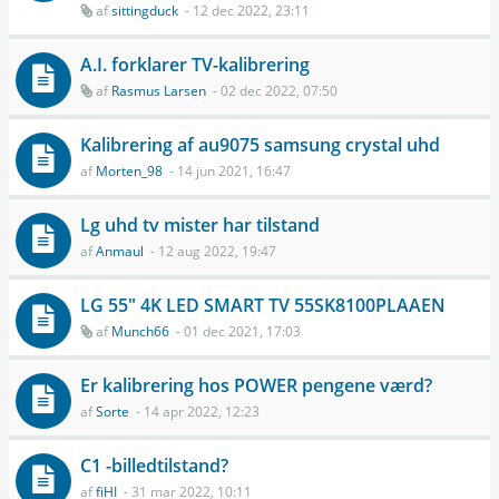
af
sittingduck
- 12 dec 2022, 23:11
A.I. forklarer TV-kalibrering
af
Rasmus Larsen
- 02 dec 2022, 07:50
Kalibrering af au9075 samsung crystal uhd
af
Morten_98
- 14 jun 2021, 16:47
Lg uhd tv mister har tilstand
af
Anmaul
- 12 aug 2022, 19:47
LG 55" 4K LED SMART TV 55SK8100PLAAEN
af
Munch66
- 01 dec 2021, 17:03
Er kalibrering hos POWER pengene værd?
af
Sorte
- 14 apr 2022, 12:23
C1 -billedtilstand?
af
fiHI
- 31 mar 2022, 10:11