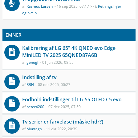
af
Rasmus Larsen
- 16 sep 2025, 07:17 > - i:
Retningslinjer
og hjælp
EMNER
Kalibrering af LG 65" 4K QNED evo Edge
MiniLED TV 2025 65QNED87A6B
af
genogi
- 01 jun 2026, 08:55
Indstilling af tv
af
RBH
- 08 dec 2025, 00:27
Fodbold indstillinger til LG 55 OLED C5 evo
af
peter4200
- 07 dec 2025, 07:50
Tv serier er farveløse (måske hdr?)
af
Montago
- 11 okt 2022, 20:39