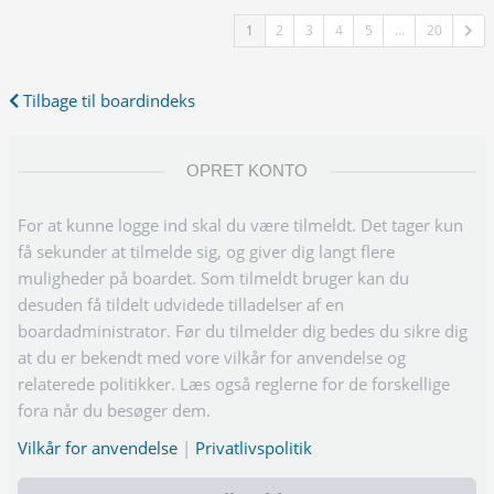
1
2
3
4
5
…
20
Tilbage til boardindeks
OPRET KONTO
For at kunne logge ind skal du være tilmeldt. Det tager kun
få sekunder at tilmelde sig, og giver dig langt flere
muligheder på boardet. Som tilmeldt bruger kan du
desuden få tildelt udvidede tilladelser af en
boardadministrator. Før du tilmelder dig bedes du sikre dig
at du er bekendt med vore vilkår for anvendelse og
relaterede politikker. Læs også reglerne for de forskellige
fora når du besøger dem.
Vilkår for anvendelse
|
Privatlivspolitik