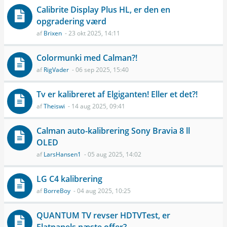
Calibrite Display Plus HL, er den en
opgradering værd
af
Brixen
- 23 okt 2025, 14:11
Colormunki med Calman?!
af
RigVader
- 06 sep 2025, 15:40
Tv er kalibreret af Elgiganten! Eller et det?!
af
Theiswi
- 14 aug 2025, 09:41
Calman auto-kalibrering Sony Bravia 8 ll
OLED
af
LarsHansen1
- 05 aug 2025, 14:02
LG C4 kalibrering
af
BorreBoy
- 04 aug 2025, 10:25
QUANTUM TV revser HDTVTest, er