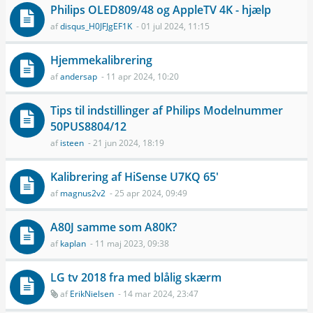
Philips OLED809/48 og AppleTV 4K - hjælp
af
disqus_H0JFJgEF1K
- 01 jul 2024, 11:15
Hjemmekalibrering
af
andersap
- 11 apr 2024, 10:20
Tips til indstillinger af Philips Modelnummer
50PUS8804/12
af
isteen
- 21 jun 2024, 18:19
Kalibrering af HiSense U7KQ 65'
af
magnus2v2
- 25 apr 2024, 09:49
A80J samme som A80K?
af
kaplan
- 11 maj 2023, 09:38
LG tv 2018 fra med blålig skærm
af
ErikNielsen
- 14 mar 2024, 23:47