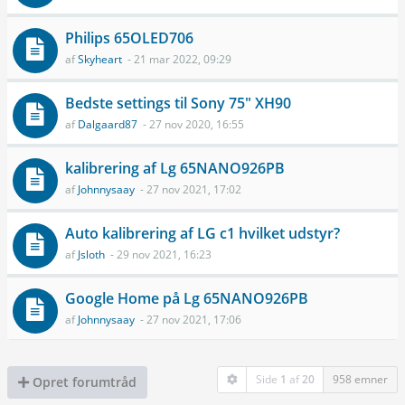
Philips 65OLED706
af
Skyheart
- 21 mar 2022, 09:29
Bedste settings til Sony 75" XH90
af
Dalgaard87
- 27 nov 2020, 16:55
kalibrering af Lg 65NANO926PB
af
Johnnysaay
- 27 nov 2021, 17:02
Auto kalibrering af LG c1 hvilket udstyr?
af
Jsloth
- 29 nov 2021, 16:23
Google Home på Lg 65NANO926PB
af
Johnnysaay
- 27 nov 2021, 17:06
Side
1
af
20
958 emner
Opret forumtråd