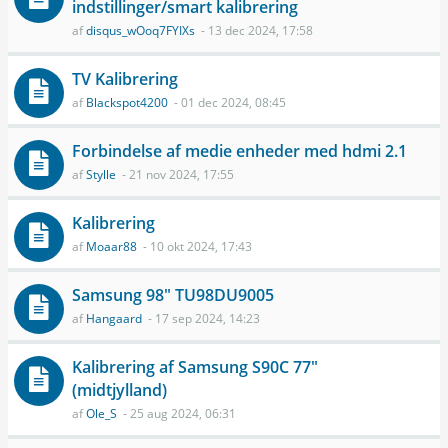
indstillinger/smart kalibrering
af
disqus_wOoq7FYIXs
- 13 dec 2024, 17:58
TV Kalibrering
af
Blackspot4200
- 01 dec 2024, 08:45
Forbindelse af medie enheder med hdmi 2.1
af
Stylle
- 21 nov 2024, 17:55
Kalibrering
af
Moaar88
- 10 okt 2024, 17:43
Samsung 98" TU98DU9005
af
Hangaard
- 17 sep 2024, 14:23
Kalibrering af Samsung S90C 77"
(midtjylland)
af
Ole_S
- 25 aug 2024, 06:31