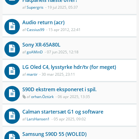
Flatpanels næste offer?
af
Supergris
- 19 jul 2025, 05:37
Audio return (acr)
af
Cassius99
- 15 apr 2012, 22:41
Sony XR-65A80L
af
goAMinD
- 07 jun 2025, 12:18
LG Oled C4, lysstyrke hdr/tv (for meget)
af
martir
- 30 mar 2025, 23:11
S90D ekstrem eksponeret i spil.
af
orhan.Öztürk
- 06 apr 2025, 13:35
Calman startersæt G1 og software
af
LarsHansen1
- 05 apr 2025, 09:02
Samsung S90D 55 (WOLED)