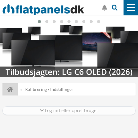
Streaming-kalenderen: Nyt i august
Kalibrering / Indstillinger
Log ind eller opret bruger