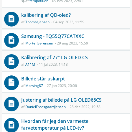
af
tempofluen
- 09 nov 2023, 22:41
kalibering af QD-oled?
af
ThomasJensen
- 04 sep 2023, 11:59
Samsung - TQ55Q77CATXXC
af
MortenSørensen
- 29 aug 2023, 15:59
Kalibrering af 77" LG OLED CS
af
A11M
- 11 jul 2023, 14:18
Billede står uskarpt
af
Morsing87
- 27 jan 2023, 20:06
Justering af billede på LG OLED65CS
af
DanielFredsgaardJensen
- 28 dec 2022, 19:58
Hvordan får jeg den varmeste
farvetemperatur på LCD-tv?