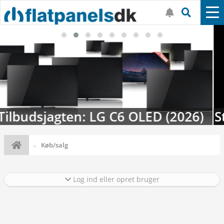
Streaming-kalenderen: Nyt i august
Køb/salg
Log ind eller opret bruger