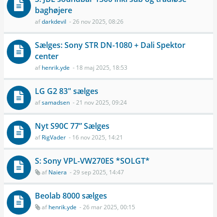
baghøjere
af
darkdevil
- 26 nov 2025, 08:26
Sælges: Sony STR DN-1080 + Dali Spektor
center
af
henrik.yde
- 18 maj 2025, 18:53
LG G2 83" sælges
af
samadsen
- 21 nov 2025, 09:24
Nyt S90C 77” Sælges
af
RigVader
- 16 nov 2025, 14:21
S: Sony VPL-VW270ES *SOLGT*
af
Naiera
- 29 sep 2025, 14:47
Beolab 8000 sælges
af
henrik.yde
- 26 mar 2025, 00:15