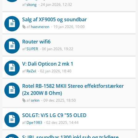
af
skong
- 24 jan 2026, 12:32
Salg af XF9005 og soundbar
af
haevneren
- 19 jan 2026, 10:00
Router wifi6
af
SUPER
- 06 jan 2026, 19:22
V: Dali Opticon 2 mk 1
af
ReZel
- 02 jan 2026, 18:40
Rotel RB-1582 MKII Stereo effektforstærker
(2x 200W 8 Ohm)
af
orkin
- 09 dec 2025, 18:50
SOLGT: V/S LG C9 "55 OLED
af
Dpe1983
- 02 dec 2025, 14:44
S: JBL soundbar 1300 inkl sub og trådløse