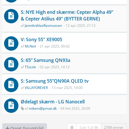
S: NYE High end skærme: Cepter Alpha 49"
& Cepter Atilius 49" (BYTTER GERNE)
af
JannikniklasRasmussen
- 12 apr 2025, 21:12
V: Sony 55" XE9005
af
McNeil
- 21 apr 2025, 09:42
S: 65” Samsung QN93a
af
TSizzle
- 02 apr 2025, 14:12
S: Samsung 55”QN90A QLED tv
af
VILLAFOREVER
- 13 mar 2025, 14:00
Ødelagt skærm - LG Nanocell
af
mikem@privat.dk
- 04 feb 2025, 20:09
Side
1
af
56
2789 emner
Opret forumtråd