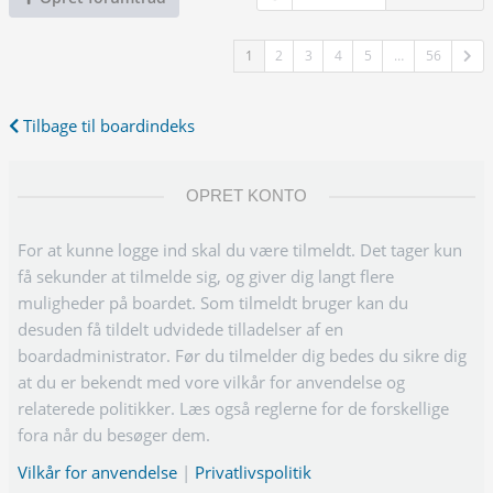
1
2
3
4
5
…
56
Tilbage til boardindeks
OPRET KONTO
For at kunne logge ind skal du være tilmeldt. Det tager kun
få sekunder at tilmelde sig, og giver dig langt flere
muligheder på boardet. Som tilmeldt bruger kan du
desuden få tildelt udvidede tilladelser af en
boardadministrator. Før du tilmelder dig bedes du sikre dig
at du er bekendt med vore vilkår for anvendelse og
relaterede politikker. Læs også reglerne for de forskellige
fora når du besøger dem.
Vilkår for anvendelse
|
Privatlivspolitik