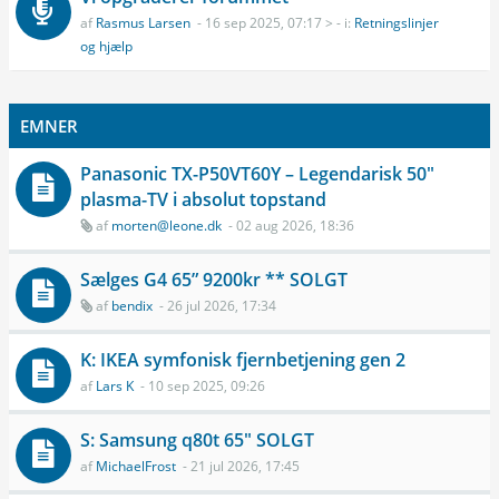
af
Rasmus Larsen
- 16 sep 2025, 07:17 > - i:
Retningslinjer
og hjælp
EMNER
Panasonic TX-P50VT60Y – Legendarisk 50"
plasma-TV i absolut topstand
af
morten@leone.dk
- 02 aug 2026, 18:36
Sælges G4 65” 9200kr ** SOLGT
af
bendix
- 26 jul 2026, 17:34
K: IKEA symfonisk fjernbetjening gen 2
af
Lars K
- 10 sep 2025, 09:26
S: Samsung q80t 65" SOLGT
af
MichaelFrost
- 21 jul 2026, 17:45