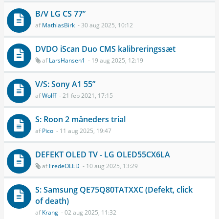
B/V LG CS 77”
af
MathiasBirk
- 30 aug 2025, 10:12
DVDO iScan Duo CMS kalibreringssæt
af
LarsHansen1
- 19 aug 2025, 12:19
V/S: Sony A1 55”
af
Wolff
- 21 feb 2021, 17:15
S: Roon 2 måneders trial
af
Pico
- 11 aug 2025, 19:47
DEFEKT OLED TV - LG OLED55CX6LA
af
FredeOLED
- 10 aug 2025, 13:29
S: Samsung QE75Q80TATXXC (Defekt, click
of death)
af
Krang
- 02 aug 2025, 11:32