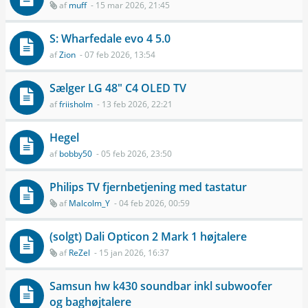
af
muff
- 15 mar 2026, 21:45
S: Wharfedale evo 4 5.0
af
Zion
- 07 feb 2026, 13:54
Sælger LG 48" C4 OLED TV
af
friisholm
- 13 feb 2026, 22:21
Hegel
af
bobby50
- 05 feb 2026, 23:50
Philips TV fjernbetjening med tastatur
af
Malcolm_Y
- 04 feb 2026, 00:59
(solgt) Dali Opticon 2 Mark 1 højtalere
af
ReZel
- 15 jan 2026, 16:37
Samsun hw k430 soundbar inkl subwoofer
og baghøjtalere